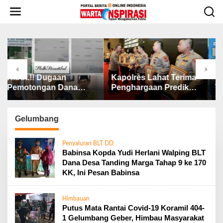
L
e
w
a
t
i
k
«
»
e
Kapolres Lahat Terima
Wali Kota Tebing Tin
k
na
Penghargaan Predikat
Tekankan Pentingny
o
Pelayanan Prima dari
SP3 Catin Cegah
n
a
Polda Sumsel Tahun
Stunting
t
2026
Gelumbang
e
n
Penyaluran BLT DD
Babinsa Kopda Yudi Herlani Walping BLT
Dana Desa Tanding Marga Tahap 9 ke 170
KK, Ini Pesan Babinsa
Himbauan
Putus Mata Rantai Covid-19 Koramil 404-
1 Gelumbang Geber, Himbau Masyarakat