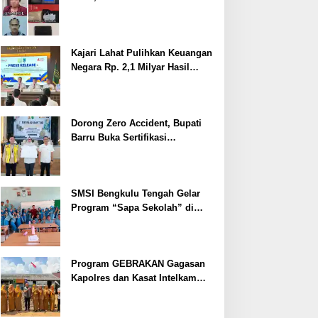
Ditangkap
Kajari Lahat Pulihkan Keuangan
Negara Rp. 2,1 Milyar Hasil
Temuan BPK RI
Dorong Zero Accident, Bupati
Barru Buka Sertifikasi
Supervisor K3 Konstruksi
SMSI Bengkulu Tengah Gelar
Program “Sapa Sekolah” di
SMAN 1 Bengkulu Tengah
Program GEBRAKAN Gagasan
Kapolres dan Kasat Intelkam
Polres Lahat Menyasar ke Siswa
SDN dan SMPN di Jarai