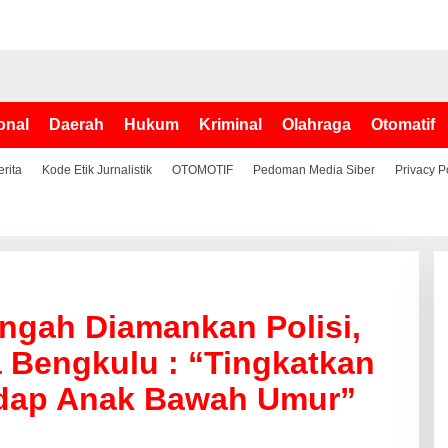
onal
Daerah
Hukum
Kriminal
Olahraga
Otomatif
erita
Kode Etik Jurnalistik
OTOMOTIF
Pedoman Media Siber
Privacy P
ngah Diamankan Polisi,
 Bengkulu : “Tingkatkan
dap Anak Bawah Umur”