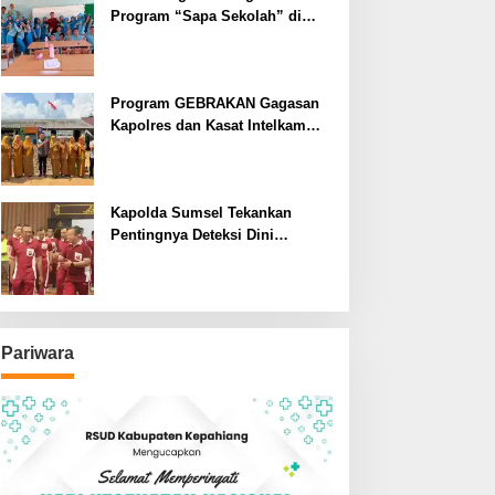
Program “Sapa Sekolah” di
SMAN 1 Bengkulu Tengah
Program GEBRAKAN Gagasan
Kapolres dan Kasat Intelkam
Polres Lahat Menyasar ke Siswa
SDN dan SMPN di Jarai
Kapolda Sumsel Tekankan
Pentingnya Deteksi Dini
Kesehatan untuk Optimalisasi
Pelayanan Kepolisian
Pariwara