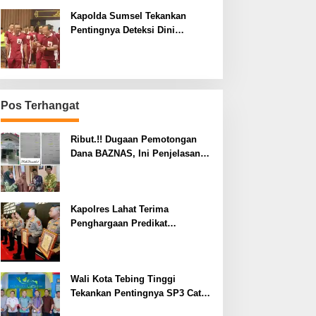
Kapolda Sumsel Tekankan
Pentingnya Deteksi Dini
Kesehatan untuk Optimalisasi
Pelayanan Kepolisian
Pos Terhangat
Ribut.!! Dugaan Pemotongan
Dana BAZNAS, Ini Penjelasan
Ketua BAZNAS Lahat
Kapolres Lahat Terima
Penghargaan Predikat
Pelayanan Prima dari Polda
Sumsel Tahun 2026
Wali Kota Tebing Tinggi
Tekankan Pentingnya SP3 Catin
Cegah Stunting