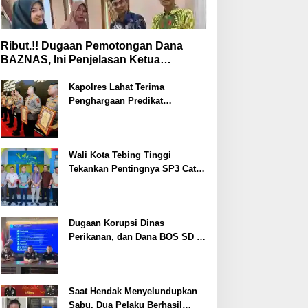
Ribut.!! Dugaan Pemotongan Dana
BAZNAS, Ini Penjelasan Ketua
BAZNAS Lahat
Kapolres Lahat Terima
Penghargaan Predikat
Pelayanan Prima dari Polda
Sumsel Tahun 2026
Wali Kota Tebing Tinggi
Tekankan Pentingnya SP3 Catin
Cegah Stunting
Dugaan Korupsi Dinas
Perikanan, dan Dana BOS SD –
SMP Tahun 2025 – 2026 Terus
Dipertajam Kajari Lahat
Saat Hendak Menyelundupkan
Sabu, Dua Pelaku Berhasil