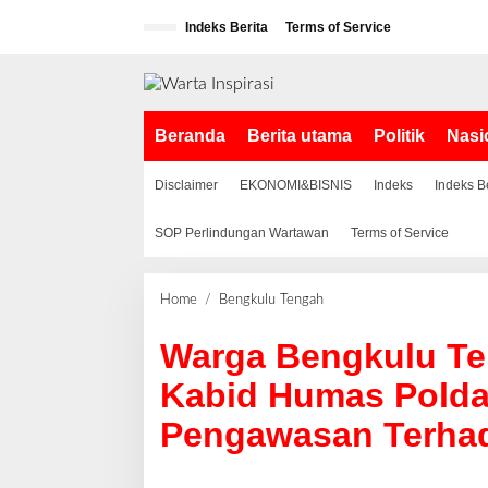
L
Indeks Berita
Terms of Service
e
w
a
t
i
Beranda
Berita utama
Politik
Nasi
k
e
k
Disclaimer
EKONOMI&BISNIS
Indeks
Indeks B
o
n
SOP Perlindungan Wartawan
Terms of Service
t
e
n
Home
/
Bengkulu Tengah
W
a
Warga Bengkulu Te
r
g
Kabid Humas Polda
a
B
Pengawasan Terha
e
n
g