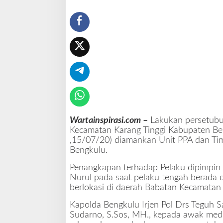
k
u
l
u
T
e
n
g
a
h
D
i
Wartainspirasi.com
–
Lakukan persetubu
a
Kecamatan Karang Tinggi Kabupaten Be
m
,15/07/20) diamankan Unit PPA dan Tim
a
Bengkulu.
n
k
Penangkapan terhadap Pelaku dipimpin 
a
Nurul pada saat pelaku tengah berada 
n
berlokasi di daerah Babatan Kecamatan
P
o
Kapolda Bengkulu Irjen Pol Drs Teguh 
l
Sudarno, S.Sos, MH., kepada awak med
i