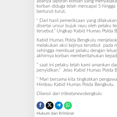
adanya laporan korban yang menyataka
s
korban diduga telah mencapai 5 hingga 
i
berturut-turut.
,
“ Dari hasil pemeriksaan yang dilakukan
K
disertai unsur bujuk rayu oleh pelaku 
a
tersebut.” Ungkap Kabid Humas Polda B
b
i
Kabid Humas Polda Bengkulu menjelaskan
d
melakukan aksi kejinya tersebut pada m
H
sehingga membuat pelaku dengan leluas
u
akhirnya korban memberitahukan kepad
m
a
” saat ini pelaku telah kami amankan d
s
penyidikan.” Jelas Kabid Humas Polda 
P
o
” Mari bersama kita tingkatkan pengawa
l
Himbau Kabid Humas Polda Bengkulu.
d
Dilansir dari tribratanewsbengkulu
a
B
e
n
Hukum dan Kriminal
g