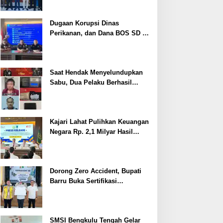
Dugaan Korupsi Dinas
Perikanan, dan Dana BOS SD –
SMP Tahun 2025 – 2026 Terus
Dipertajam Kajari Lahat
Saat Hendak Menyelundupkan
Sabu, Dua Pelaku Berhasil
Ditangkap
Kajari Lahat Pulihkan Keuangan
Negara Rp. 2,1 Milyar Hasil
Temuan BPK RI
Dorong Zero Accident, Bupati
Barru Buka Sertifikasi
Supervisor K3 Konstruksi
SMSI Bengkulu Tengah Gelar