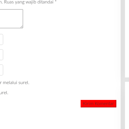
n.
Ruas yang wajib ditandai
*
 melalui surel.
urel.