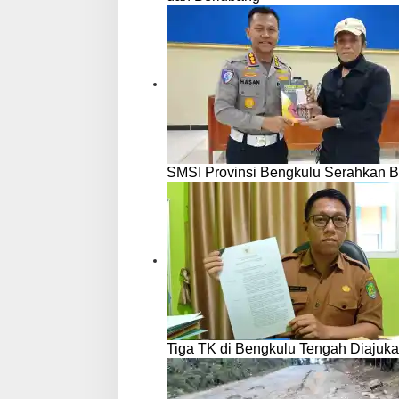
u
r
"
SMSI Provinsi Bengkulu Serahkan B
Tiga TK di Bengkulu Tengah Diajuka