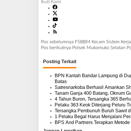
Ikuti Kami
k
u
l
u
:
"
T
Pos sebelumnya
FSBBM Kecam Sistem Kerja
i
N
Pos berikutnya
Polsek Mukomuko Selatan Po
n
a
g
v
Posting Terkait
k
i
a
g
t
a
BPN Kantah Bandar Lampung di Dug
k
s
Batas
a
i
Satresnarkoba Berhasil Amankan S
n
p
Tanam Ganja 400 Batang, Oknum Gu
P
o
4 Tahun Buron, Tersangka 365 Berhas
e
s
Pelaku 363 Keok Diterjang Peluru Ti
n
Tersangka Pembunuh Buruh Sawit d
g
1 Pelaku Begal Harus Menjalani Pe
a
BPS And Partners Terapkan Metode 
w
Jangan Lewatkan