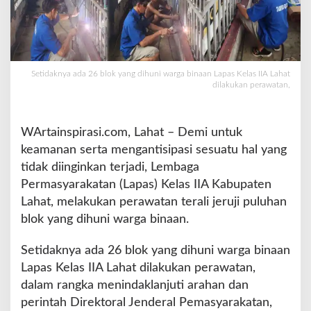
K
a
m
t
i
Setidaknya ada 26 blok yang dihuni warga binaan Lapas Kelas IIA Lahat
b
dilakukan perawatan,
,
L
a
WArtainspirasi.com, Lahat – Demi untuk
p
keamanan serta mengantisipasi sesuatu hal yang
a
s
tidak diinginkan terjadi, Lembaga
I
Permasyarakatan (Lapas) Kelas IIA Kabupaten
I
Lahat, melakukan perawatan terali jeruji puluhan
A
blok yang dihuni warga binaan.
L
a
h
Setidaknya ada 26 blok yang dihuni warga binaan
a
Lapas Kelas IIA Lahat dilakukan perawatan,
t
dalam rangka menindaklanjuti arahan dan
L
perintah Direktoral Jenderal Pemasyarakatan,
a