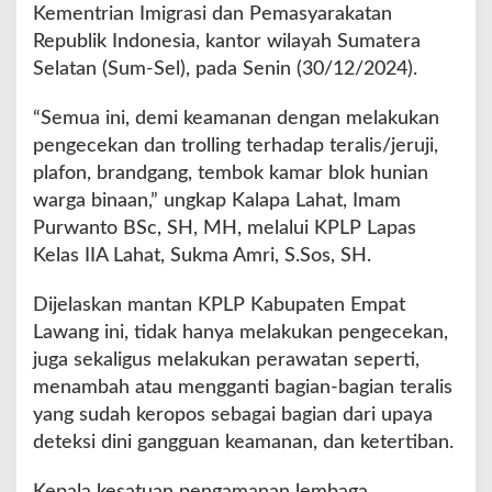
k
Kementrian Imigrasi dan Pemasyarakatan
u
Republik Indonesia, kantor wilayah Sumatera
k
Selatan (Sum-Sel), pada Senin (30/12/2024).
a
n
“Semua ini, demi keamanan dengan melakukan
P
e
pengecekan dan trolling terhadap teralis/jeruji,
r
plafon, brandgang, tembok kamar blok hunian
a
warga binaan,” ungkap Kalapa Lahat, Imam
w
Purwanto BSc, SH, MH, melalui KPLP Lapas
a
t
Kelas IIA Lahat, Sukma Amri, S.Sos, SH.
a
n
Dijelaskan mantan KPLP Kabupaten Empat
P
Lawang ini, tidak hanya melakukan pengecekan,
u
juga sekaligus melakukan perawatan seperti,
l
u
menambah atau mengganti bagian-bagian teralis
h
yang sudah keropos sebagai bagian dari upaya
a
deteksi dini gangguan keamanan, dan ketertiban.
n
B
Kepala kesatuan pengamanan lembaga
l