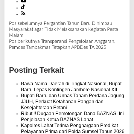
Pos sebelumnya
Pergantian Tahun Baru Dihimbau
N
Masyarakat agar Tidak Melaksanakan Kegiatan Pesta
a
Malam
v
Pos berikutnya
Transparansi Pengelolaan Anggaran,
i
Pemdes Tambakmas Tetapkan APBDes TA 2025
g
a
s
Posting Terkait
i
p
o
Bawa Nama Daerah di Tingkat Nasional, Bupati
s
Barru Lepas Kontingen Jambore Nasional XII
Bupati Barru dan Unhas Tanam Perdana Jagung
JJUH, Perkuat Ketahanan Pangan dan
Kesejahteraan Petani
Ribut.!! Dugaan Pemotongan Dana BAZNAS, Ini
Penjelasan Ketua BAZNAS Lahat
Kapolres Lahat Terima Penghargaan Predikat
Pelayanan Prima dari Polda Sumsel Tahun 2026