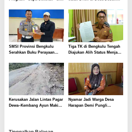
SMAN 1 Bengkulu Tengah
Anyar Bengkulu Tengah
Berlumpur dan Berlubang
SMSI Provinsi Bengkulu
Tiga TK di Bengkulu Tengah
Serahkan Buku Perayaan
Diajukan Alih Status Menjadi
Tabot kepada Dirlantas Polda
Negeri
Bengkulu
Kerusakan Jalan Lintas Pagar
Nyamar Jadi Warga Desa
Dewa–Kembang Ayun Makin
Harapan Demi Pungli
Prihatin, Warga Tuntut
Proposal, 2 Pemuda
Perbaikan Segera
Diamankan Polisi
Tinggalkan Balasan