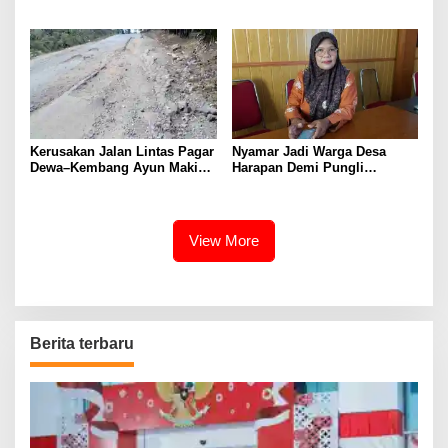
Tabot kepada Dirlantas Polda
Negeri
Bengkulu
Kerusakan Jalan Lintas Pagar
Nyamar Jadi Warga Desa
Dewa–Kembang Ayun Makin
Harapan Demi Pungli
Prihatin, Warga Tuntut
Proposal, 2 Pemuda
Perbaikan Segera
Diamankan Polisi
View More
Berita terbaru