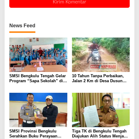
News Feed
SMSI Bengkulu Tengah Gelar
10 Tahun Tanpa Perbaikan,
Program “Sapa Sekolah” di
Jalan 2 Km di Desa Dusun
SMAN 1 Bengkulu Tengah
Anyar Bengkulu Tengah
Berlumpur dan Berlubang
SMSI Provinsi Bengkulu
Tiga TK di Bengkulu Tengah
Serahkan Buku Perayaan
Diajukan Alih Status Menjadi