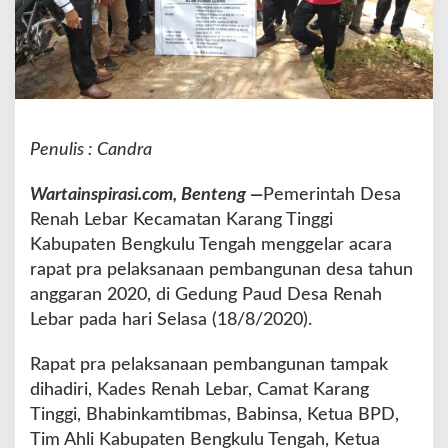
i
s
a
t
a
,
P
Penulis : Candra
e
m
Wartainspirasi.com, Benteng —
Pemerintah Desa
d
e
Renah Lebar Kecamatan Karang Tinggi
s
Kabupaten Bengkulu Tengah menggelar acara
R
rapat pra pelaksanaan pembangunan desa tahun
e
anggaran 2020, di Gedung Paud Desa Renah
n
a
Lebar pada hari Selasa (18/8/2020).
h
L
Rapat pra pelaksanaan pembangunan tampak
e
dihadiri, Kades Renah Lebar, Camat Karang
b
Tinggi, Bhabinkamtibmas, Babinsa, Ketua BPD,
a
r
Tim Ahli Kabupaten Bengkulu Tengah, Ketua