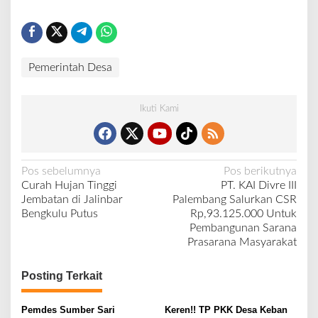
Pemerintah Desa
Ikuti Kami
N
Pos sebelumnya
Pos berikutnya
Curah Hujan Tinggi
PT. KAI Divre III
a
Jembatan di Jalinbar
Palembang Salurkan CSR
v
Bengkulu Putus
Rp,93.125.000 Untuk
Pembangunan Sarana
i
Prasarana Masyarakat
g
a
Posting Terkait
s
i
Pemdes Sumber Sari
Keren!! TP PKK Desa Keban