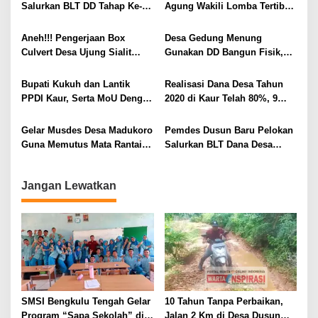
Salurkan BLT DD Tahap Ke-6
Agung Wakili Lomba Tertib
p
Kepada 42 KK
Administrasi Tingkat Provinsi
o
Aneh!!! Pengerjaan Box
Desa Gedung Menung
s
Culvert Desa Ujung Sialit
Gunakan DD Bangun Fisik,
Biaya Belum Ditentukan
Ikuti Aspirasi Masyarakat
Bupati Kukuh dan Lantik
Realisasi Dana Desa Tahun
PPDI Kaur, Serta MoU Dengan
2020 di Kaur Telah 80%, 9
Bank Bengkulu
Desa Belum Ajukan
Pencairan
Gelar Musdes Desa Madukoro
Pemdes Dusun Baru Pelokan
Guna Memutus Mata Rantai
Salurkan BLT Dana Desa
Covid-19
Tahap Keempat
Jangan Lewatkan
SMSI Bengkulu Tengah Gelar
10 Tahun Tanpa Perbaikan,
Program “Sapa Sekolah” di
Jalan 2 Km di Desa Dusun