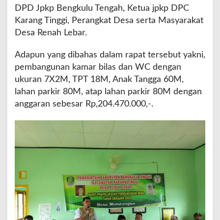
G
DPD Jpkp Bengkulu Tengah, Ketua jpkp DPC
e
Karang Tinggi, Perangkat Desa serta Masyarakat
l
Desa Renah Lebar.
a
r
T
Adapun yang dibahas dalam rapat tersebut yakni,
i
pembangunan kamar bilas dan WC dengan
t
ukuran 7X2M, TPT 18M, Anak Tangga 60M,
i
lahan parkir 80M, atap lahan parkir 80M dengan
k
N
anggaran sebesar Rp,204.470.000,-.
o
l