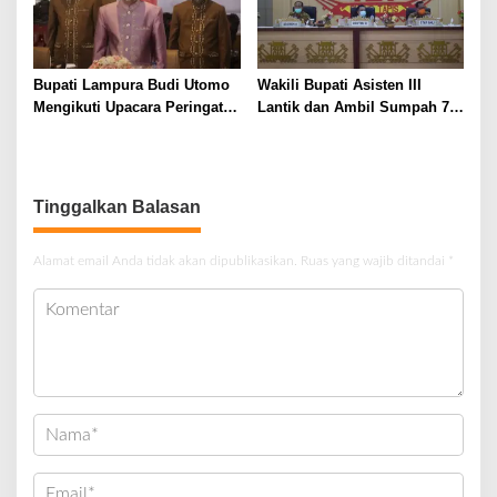
Bupati Lampura Budi Utomo
Wakili Bupati Asisten III
Mengikuti Upacara Peringatan
Lantik dan Ambil Sumpah 79
Hari Lahir Pancasila Tahun
Pegawai Negeri Sipil (PNS)
2021
Formasi 2018
Tinggalkan Balasan
Alamat email Anda tidak akan dipublikasikan.
Ruas yang wajib ditandai
*