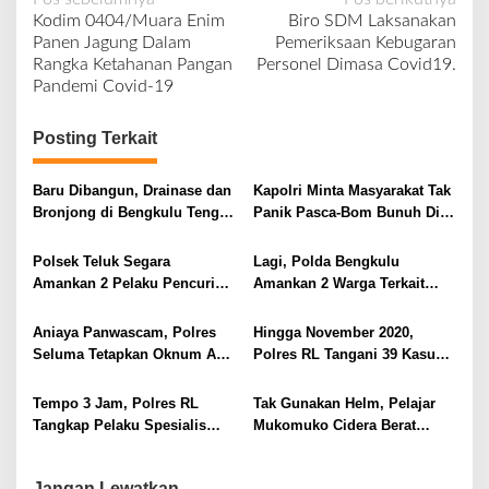
N
Kodim 0404/Muara Enim
Biro SDM Laksanakan
a
Panen Jagung Dalam
Pemeriksaan Kebugaran
v
Rangka Ketahanan Pangan
Personel Dimasa Covid19.
Pandemi Covid-19
i
g
Posting Terkait
a
s
Baru Dibangun, Drainase dan
Kapolri Minta Masyarakat Tak
i
Bronjong di Bengkulu Tengah
Panik Pasca-Bom Bunuh Diri
Mulai Hancur
di Katedral
p
Polsek Teluk Segara
Lagi, Polda Bengkulu
o
Amankan 2 Pelaku Pencuri
Amankan 2 Warga Terkait
s
Aki, 1 Masih Dibawah Umur
Sabu di Rejang Lebong
Aniaya Panwascam, Polres
Hingga November 2020,
Seluma Tetapkan Oknum ASN
Polres RL Tangani 39 Kasus
Sebagai Tersangka
PPA
Tempo 3 Jam, Polres RL
Tak Gunakan Helm, Pelajar
Tangkap Pelaku Spesialis
Mukomuko Cidera Berat
Curanmor
Alami Laka Tunggal
Jangan Lewatkan