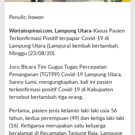
i
P
a
Penulis: Irawan
s
i
Wartainspirasi.com
, Lampung Utara
-Kasus Pasien
e
Terkonfirmasi Positif terpapar Covid-19 di
n
Lampung Utara (Lampura) kembali bertambah,
P
o
Minggu (23/08/20).
s
i
Juru Bicara Tim Gugus Tugas Percepatan
t
Penanganan (TGTPP) Covid-19 Lampung Utara,
i
Sanny Lumi, mengungkapkan, kali ini pasien
f
C
terkonfirmasi positif Covid-19 di Kabupaten
o
tersebut bertambah tiga orang.
r
o
Pertama, pasien jenis kelamin laki-laki usia 56
n
tahun, kedua perempuan (49) dan ketiga laki-laki
a
d
(16). Ketiganya merupakan satu keluarga
i
beralamat di Kecamatan Tanjung Raja, Lampung