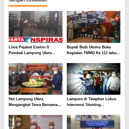
Lima Pejabat Eselon II
Bupati Budi Utomo Buka
Pemkab Lampung Utara
Kegiatan TMMD Ke 111 tahun
Dilantik
2021 di Lampung Utara
Hut Lampung Utara
Lampura di Tetapkan Lokus
Mengangkat Tema Bersama
Intervensi Stunting
Rakyat kita Wujudkan
Terintegaris Ini Kata Bupati
Pembangunan Daerah
Budi Utomo
Dengan Kebiasaan Baru di
Masa Pandemi