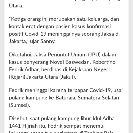
L
Utara.
a
m
“Ketiga orang ini merupakan satu keluarga, dan
p
u
kontak erat dengan pasien kasus konfirmasi
n
positif Covid-19 meninggalnya seorang Jaksa di
g
Jakarta,” ujar Sanny.
u
t
Diketahui, Jaksa Penuntut Umum (JPU) dalam
a
r
kasus penyerang Novel Baswedan, Robertino
a
Fedrik Adhar, berdinas di Kejaksaan Negeri
(Kejari) Jakarta Utara (Jakut).
Fedrik meninggal karena terpapar Covid-19, usai
pulang kampung ke Baturaja, Sumatera Selatan
(Sumsel).
Disebut, saat pulang kampung libur Idul Adha
1441 Hijriah itu, Fedrik sempat menemui