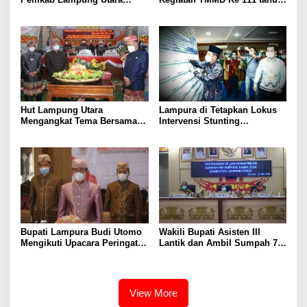
Dilantik
2021 di Lampung Utara
Hut Lampung Utara
Lampura di Tetapkan Lokus
Mengangkat Tema Bersama
Intervensi Stunting
Rakyat kita Wujudkan
Terintegaris Ini Kata Bupati
Pembangunan Daerah
Budi Utomo
Dengan Kebiasaan Baru di
Masa Pandemi
Bupati Lampura Budi Utomo
Wakili Bupati Asisten III
Mengikuti Upacara Peringatan
Lantik dan Ambil Sumpah 79
Hari Lahir Pancasila Tahun
Pegawai Negeri Sipil (PNS)
2021
Formasi 2018
View More