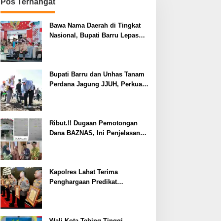
Pos Terhangat
Bawa Nama Daerah di Tingkat
Nasional, Bupati Barru Lepas
Kontingen Jambore Nasional XII
Bupati Barru dan Unhas Tanam
Perdana Jagung JJUH, Perkuat
Ketahanan Pangan dan
Kesejahteraan Petani
Ribut.!! Dugaan Pemotongan
Dana BAZNAS, Ini Penjelasan
Ketua BAZNAS Lahat
Kapolres Lahat Terima
Penghargaan Predikat
Pelayanan Prima dari Polda
Sumsel Tahun 2026
Wali Kota Tebing Tinggi