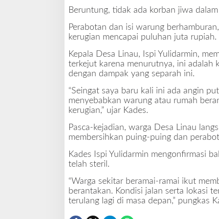
L
Beruntung, tidak ada korban jiwa dalam
a
Perabotan dan isi warung berhamburan,
n
kerugian mencapai puluhan juta rupiah.
t
a
Kepala Desa Linau, Ispi Yulidarmin, me
k
terkejut karena menurutnya, ini adalah 
k
dengan dampak yang separah ini.
a
n
“Seingat saya baru kali ini ada angin p
W
menyebabkan warung atau rumah beran
a
kerugian,” ujar Kades.
r
u
Pasca-kejadian, warga Desa Linau lan
n
membersihkan puing-puing dan perabot
g
Kades Ispi Yulidarmin mengonfirmasi bah
d
telah steril.
i
L
“Warga sekitar beramai-ramai ikut me
i
berantakan. Kondisi jalan serta lokasi t
n
terulang lagi di masa depan,” pungkas K
a
u