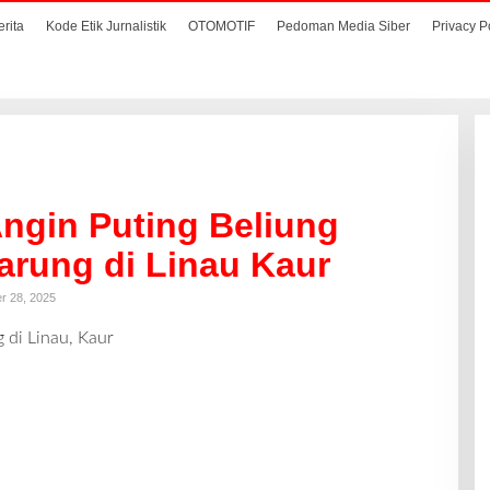
erita
Kode Etik Jurnalistik
OTOMOTIF
Pedoman Media Siber
Privacy P
Angin Puting Beliung
arung di Linau Kaur
r 28, 2025
 di Linau, Kaur