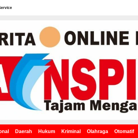
Service
onal
Daerah
Hukum
Kriminal
Olahraga
Otomatif