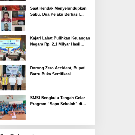
Saat Hendak Menyelundupkan
Sabu, Dua Pelaku Berhasil
Ditangkap
Kajari Lahat Pulihkan Keuangan
Negara Rp. 2,1 Milyar Hasil
Temuan BPK RI
Dorong Zero Accident, Bupati
Barru Buka Sertifikasi
Supervisor K3 Konstruksi
SMSI Bengkulu Tengah Gelar
Program “Sapa Sekolah” di
SMAN 1 Bengkulu Tengah