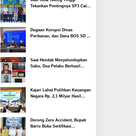
Tekankan Pentingnya SP3 Catin
Cegah Stunting
Dugaan Korupsi Dinas
Perikanan, dan Dana BOS SD –
SMP Tahun 2025 – 2026 Terus
Dipertajam Kajari Lahat
Saat Hendak Menyelundupkan
Sabu, Dua Pelaku Berhasil
Ditangkap
Kajari Lahat Pulihkan Keuangan
Negara Rp. 2,1 Milyar Hasil
Temuan BPK RI
Dorong Zero Accident, Bupati
Barru Buka Sertifikasi
Supervisor K3 Konstruksi