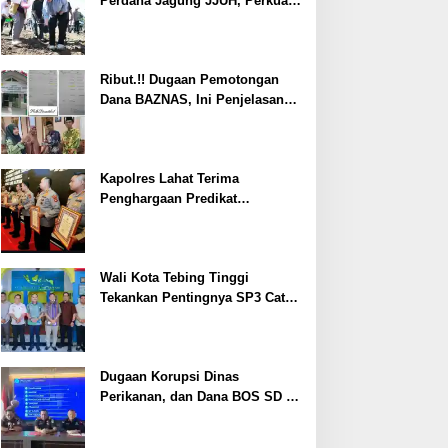
Perdana Jagung JJUH, Perkuat
Ketahanan Pangan dan
Kesejahteraan Petani
Ribut.!! Dugaan Pemotongan
Dana BAZNAS, Ini Penjelasan
Ketua BAZNAS Lahat
Kapolres Lahat Terima
Penghargaan Predikat
Pelayanan Prima dari Polda
Sumsel Tahun 2026
Wali Kota Tebing Tinggi
Tekankan Pentingnya SP3 Catin
Cegah Stunting
Dugaan Korupsi Dinas
Perikanan, dan Dana BOS SD –
SMP Tahun 2025 – 2026 Terus
Dipertajam Kajari Lahat