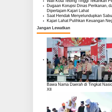
Wali Kota Tebing Tinggi Tekankan P
Dugaan Korupsi Dinas Perikanan, 
Dipertajam Kajari Lahat
Saat Hendak Menyelundupkan Sabu,
Kajari Lahat Pulihkan Keuangan Neg
Jangan Lewatkan
Bawa Nama Daerah di Tingkat Nasio
XII