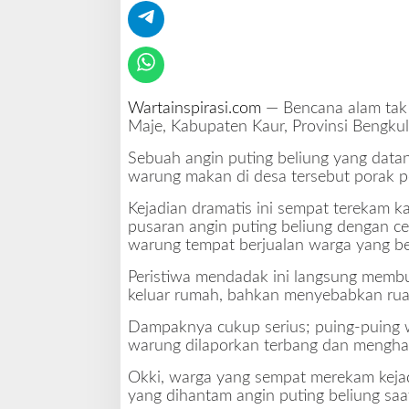
A
n
g
i
n
P
Wartainspirasi.com
— Bencana alam tak
u
Maje, Kabupaten Kaur, Provinsi Bengku
t
i
Sebuah angin puting beliung yang data
n
warung makan di desa tersebut porak p
g
B
Kejadian dramatis ini sempat terekam
e
pusaran angin puting beliung dengan 
l
warung tempat berjualan warga yang bera
i
Peristiwa mendadak ini langsung membu
u
keluar rumah, bahkan menyebabkan rua
n
g
Dampaknya cukup serius; puing-puing w
L
warung dilaporkan terbang dan mengha
u
l
Okki, warga yang sempat merekam keja
u
yang dihantam angin puting beliung saa
h