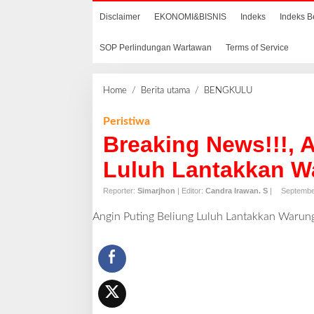
Disclaimer
EKONOMI&BISNIS
Indeks
Indeks B
SOP Perlindungan Wartawan
Terms of Service
Home
/
Berita utama
/
BENGKULU
B
r
e
Peristiwa
a
Breaking News!!!, 
k
i
Luluh Lantakkan W
n
g
Reporter:
Simarjhon
| Editor:
Candra Irawan. S
|
Septembe
N
Angin Puting Beliung Luluh Lantakkan Warung
e
w
s
!
!
!
,