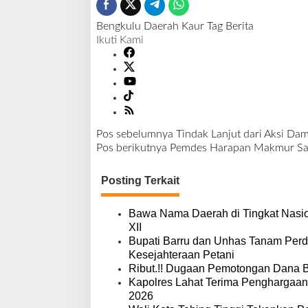
K
a
Bengkulu
Daerah
Kaur
Tag Berita
u
Ikuti Kami
r
Pos sebelumnya
Tindak Lanjut dari Aksi Da
N
Pos berikutnya
Pemdes Harapan Makmur Sal
a
v
Posting Terkait
i
g
a
Bawa Nama Daerah di Tingkat Nasio
s
XII
i
Bupati Barru dan Unhas Tanam Per
p
Kesejahteraan Petani
o
Ribut.!! Dugaan Pemotongan Dana 
s
Kapolres Lahat Terima Penghargaan
2026