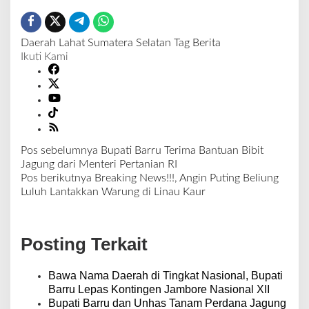
Daerah
Lahat
Sumatera Selatan
Tag Berita
Ikuti Kami
Pos sebelumnya
Bupati Barru Terima Bantuan Bibit
N
Jagung dari Menteri Pertanian RI
a
Pos berikutnya
Breaking News!!!, Angin Puting Beliung
v
Luluh Lantakkan Warung di Linau Kaur
i
g
a
Posting Terkait
s
i
p
Bawa Nama Daerah di Tingkat Nasional, Bupati
o
Barru Lepas Kontingen Jambore Nasional XII
s
Bupati Barru dan Unhas Tanam Perdana Jagung