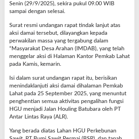
a
Senin (29/9/2025), sekira pukul 09.00 WIB
n
sampai dengan selesai.
g
P
Surat resmi undangan rapat tindak lanjut atas
e
aksi damai tersebut, dilayangkan kepada
r
w
perwakilan massa yang tergabung dalam
a
“Masyarakat Desa Arahan (IMDAB), yang telah
k
menggelar aksi di Halaman Kantor Pemkab Lahat
i
pada Kamis, kemarin.
l
a
n
Isi dalam surat undangan rapat itu, berisikan
I
menindaklanjuti aksi damai dihalaman Pemkab
M
Lahat pada 25 September 2025, yang menuntut
D
penghentian semua aktivitas pengalihan fungsi
A
B
HGU menjadi Jalan Houling Batubara oleh PT
Antar Lintas Raya (ALR).
Yang berada diatas Lahan HGU Perkebunan
Sawit, PT Bumi Sawit Permai (BSP), dan tanah