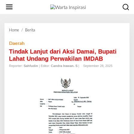
L
e
w
a
t
Home
/
Berita
T
i
i
k
n
Daerah
e
d
Tindak Lanjut dari Aksi Damai, Bupati
k
a
o
Lahat Undang Perwakilan IMDAB
k
n
Reporter:
Sahfudin
| Editor:
Candra Irawan. S
|
September 28, 2025
L
t
a
e
n
n
j
u
t
d
a
r
i
A
k