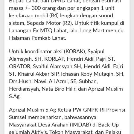
Bupati Lahat dan DPRD Lahat, dengan estimasi
massa +- 300 orang dan perlengkapan 1 unit
kendaraan mobil (R4) lengkap dengan sound
sistem, Sepeda Motor (R2). Untuk titik kumpul di
Lapangan Ex MTQ Lahat, lalu, Long Mart menuju
Halaman Pemkab Lahat.
Untuk koordinator aksi (KORAK), Syaipul
Alamsyah, SH, KORLAP, Hendri Aidil Pajri ST,
ORATOR, Syaiful Alamsyah SH, Hendri Aidil Fajri
ST, Khairul Akbar SIP, Ichasan Roby Mutaqin, SH,
Drs.Husni Nawi, Ali Azmi, SE, Subhan,
Herdiansyah, Nata Biro Hilir, dan Aprizal Muslim
S.Ag.
Aprizal Muslim S.Ag Ketua PW GNPK-RI Provinsi
Sumsel membenarkan, bahwasannya
Masyarakat Desa Arahan (IMDAB) di Back-Up
sejumlah Aktivis, Tokoh Masyarakat, dan Pelaku