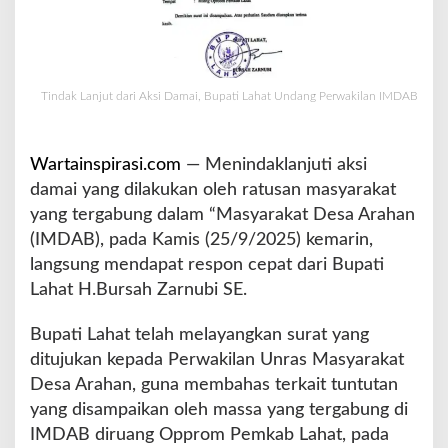
s
i
D
a
m
Tindak Lanjut dari Aksi Damai, Bupati Lahat Undang Perwakilan IMDAB
a
i
,
Wartainspirasi.com
— Menindaklanjuti aksi
B
damai yang dilakukan oleh ratusan masyarakat
u
yang tergabung dalam “Masyarakat Desa Arahan
p
a
(IMDAB), pada Kamis (25/9/2025) kemarin,
t
langsung mendapat respon cepat dari Bupati
i
Lahat H.Bursah Zarnubi SE.
L
a
Bupati Lahat telah melayangkan surat yang
h
a
ditujukan kepada Perwakilan Unras Masyarakat
t
Desa Arahan, guna membahas terkait tuntutan
U
yang disampaikan oleh massa yang tergabung di
n
IMDAB diruang Opprom Pemkab Lahat, pada
d