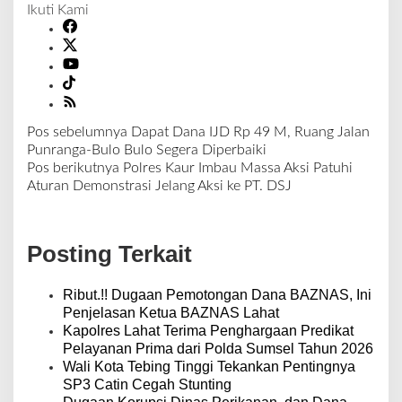
Ikuti Kami
Pos sebelumnya
Dapat Dana IJD Rp 49 M, Ruang Jalan
N
Punranga-Bulo Bulo Segera Diperbaiki
a
Pos berikutnya
Polres Kaur Imbau Massa Aksi Patuhi
v
Aturan Demonstrasi Jelang Aksi ke PT. DSJ
i
g
a
Posting Terkait
s
i
p
Ribut.!! Dugaan Pemotongan Dana BAZNAS, Ini
o
Penjelasan Ketua BAZNAS Lahat
s
Kapolres Lahat Terima Penghargaan Predikat
Pelayanan Prima dari Polda Sumsel Tahun 2026
Wali Kota Tebing Tinggi Tekankan Pentingnya
SP3 Catin Cegah Stunting