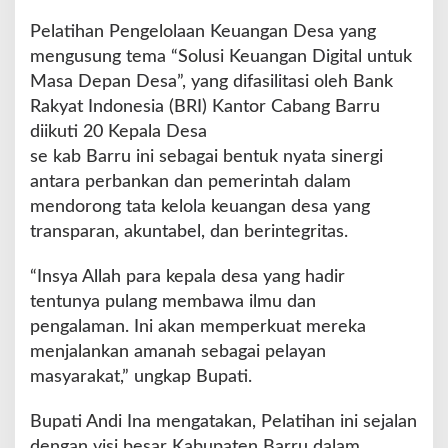
i
g
Pelatihan Pengelolaan Keuangan Desa yang
i
mengusung tema “Solusi Keuangan Digital untuk
t
Masa Depan Desa”, yang difasilitasi oleh Bank
a
Rakyat Indonesia (BRI) Kantor Cabang Barru
l
U
diikuti 20 Kepala Desa
n
se kab Barru ini sebagai bentuk nyata sinergi
t
antara perbankan dan pemerintah dalam
u
mendorong tata kelola keuangan desa yang
k
D
transparan, akuntabel, dan berintegritas.
e
s
“Insya Allah para kepala desa yang hadir
a
tentunya pulang membawa ilmu dan
pengalaman. Ini akan memperkuat mereka
menjalankan amanah sebagai pelayan
masyarakat,” ungkap Bupati.
Bupati Andi Ina mengatakan, Pelatihan ini sejalan
dengan visi besar Kabupaten Barru dalam