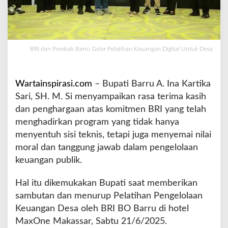
e
l
a
r
P
BRI dan Pemkab Barru Gelar Pelatihan Keuangan Digital Untuk Desa
e
l
a
Wartainspirasi.com
– Bupati Barru A. Ina Kartika
t
Sari, SH. M. Si menyampaikan rasa terima kasih
i
dan penghargaan atas komitmen BRI yang telah
h
a
menghadirkan program yang tidak hanya
n
menyentuh sisi teknis, tetapi juga menyemai nilai
K
moral dan tanggung jawab dalam pengelolaan
e
keuangan publik.
u
a
n
Hal itu dikemukakan Bupati saat memberikan
g
sambutan dan menurup Pelatihan Pengelolaan
a
Keuangan Desa oleh BRI BO Barru di hotel
n
MaxOne Makassar, Sabtu 21/6/2025.
D