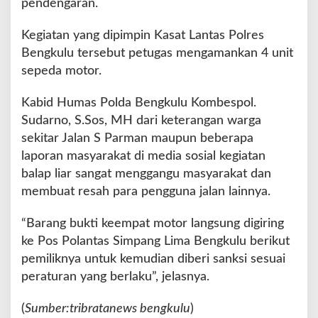
pendengaran.
l
a
n
Kegiatan yang dipimpin Kasat Lantas Polres
t
Bengkulu tersebut petugas mengamankan 4 unit
a
sepeda motor.
s
d
Kabid Humas Polda Bengkulu Kombespol.
i
J
Sudarno, S.Sos, MH dari keterangan warga
a
sekitar Jalan S Parman maupun beberapa
l
laporan masyarakat di media sosial kegiatan
a
balap liar sangat menggangu masyarakat dan
n
S
membuat resah para pengguna jalan lainnya.
P
a
“Barang bukti keempat motor langsung digiring
r
ke Pos Polantas Simpang Lima Bengkulu berikut
m
pemiliknya untuk kemudian diberi sanksi sesuai
a
n
peraturan yang berlaku”, jelasnya.
(
Sumber:tribratanews bengkulu
)