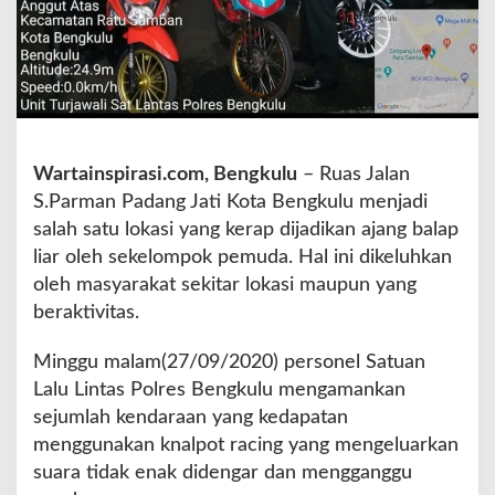
r
e
s
B
e
n
g
k
Wartainspirasi.com, Bengkulu
– Ruas Jalan
u
S.Parman Padang Jati Kota Bengkulu menjadi
l
salah satu lokasi yang kerap dijadikan ajang balap
u
liar oleh sekelompok pemuda. Hal ini dikeluhkan
T
e
oleh masyarakat sekitar lokasi maupun yang
r
beraktivitas.
j
u
Minggu malam(27/09/2020) personel Satuan
n
Lalu Lintas Polres Bengkulu mengamankan
k
a
sejumlah kendaraan yang kedapatan
n
menggunakan knalpot racing yang mengeluarkan
P
suara tidak enak didengar dan mengganggu
o