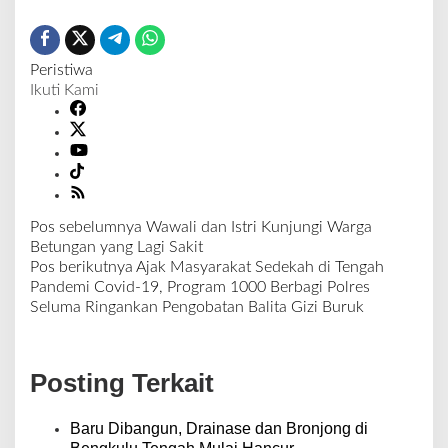
Peristiwa
Ikuti Kami
Pos sebelumnya
Wawali dan Istri Kunjungi Warga
N
Betungan yang Lagi Sakit
a
Pos berikutnya
Ajak Masyarakat Sedekah di Tengah
v
Pandemi Covid-19, Program 1000 Berbagi Polres
i
Seluma Ringankan Pengobatan Balita Gizi Buruk
g
a
s
Posting Terkait
i
p
o
Baru Dibangun, Drainase dan Bronjong di