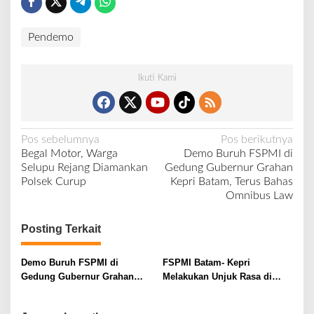
Pendemo
Ikuti Kami
N
Pos sebelumnya
Pos berikutnya
Begal Motor, Warga
Demo Buruh FSPMI di
a
Selupu Rejang Diamankan
Gedung Gubernur Grahan
v
Polsek Curup
Kepri Batam, Terus Bahas
Omnibus Law
i
g
Posting Terkait
a
s
Demo Buruh FSPMI di
FSPMI Batam- Kepri
i
Gedung Gubernur Grahan
Melakukan Unjuk Rasa di
Kepri Batam, Terus Bahas
Depan Kantor Gubernur dan
p
Omnibus Law
Gedung Graha KEPRI,kantor