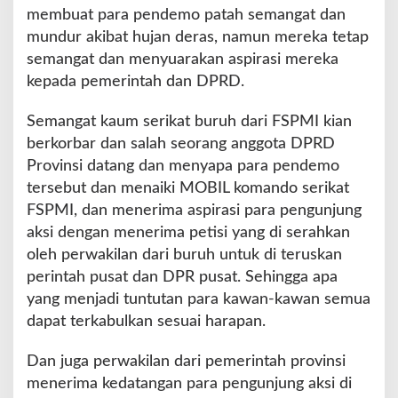
i
membuat para pendemo patah semangat dan
B
mundur akibat hujan deras, namun mereka tetap
a
semangat dan menyuarakan aspirasi mereka
t
a
kepada pemerintah dan DPRD.
m
,
Semangat kaum serikat buruh dari FSPMI kian
T
berkorbar dan salah seorang anggota DPRD
e
Provinsi datang dan menyapa para pendemo
r
u
tersebut dan menaiki MOBIL komando serikat
s
FSPMI, dan menerima aspirasi para pengunjung
B
aksi dengan menerima petisi yang di serahkan
a
oleh perwakilan dari buruh untuk di teruskan
h
a
perintah pusat dan DPR pusat. Sehingga apa
s
yang menjadi tuntutan para kawan-kawan semua
O
dapat terkabulkan sesuai harapan.
m
n
Dan juga perwakilan dari pemerintah provinsi
i
b
menerima kedatangan para pengunjung aksi di
u