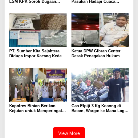
LSM KPK Soroti Dugaan
Pasukan Hadapi Cuaca
Pengoplosan Beras di Batam
Ekstrem 2025
PT. Sumber Kita Sejahtera
Ketua DPW Gibran Center
Diduga Impor Kacang Kedelai
Desak Penegakan Hukum
Secara Ilegal dari Malaysia
Terhadap Aktivitas Diduga
Perjudian
Kapolres Bintan Berikan
Gas Elpiji 3 Kg Kosong di
Kejutan untuk Memperingati
Batam, Warga: ke Mana Lagi
HUT TNI ke-79
Mau Cari ???
View More