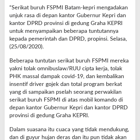
d
“Serikat buruh FSPMI Batam-kepri mengadakan
u
unjuk rasa di depan kantor Gubernur Kepri dan
n
kantor DPRD provinsi di gedung Graha KEPRI
g
G
untuk menyampaikan beberapa tuntutannya
u
kepada pemerintah dan DPRD, propinsi. Selasa,
b
(25/08/2020).
e
r
Beberapa tuntutan serikat buruh FSPMI mereka
n
u
yakni tolak omnibuslaw/RUU cipta kerja, tolak
r
PHK massal dampak covid-19, dan kembalikan
G
insentif driver gojek dan total program berkat
r
yang di sampaikan pselah seorang perwakilan
a
h
serikat buruh FSPMI di atas mobil komando di
a
depan kantor Gubernur Kepri dan kantor DPRD
n
provinsi di gedung Graha KEPRI.
K
e
Dalam suasana itu cuaca yang tidak mendukung,
p
r
dan di guyur hujan deras dan itu pun tidak akan