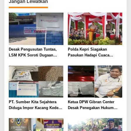
o
Jangan Lewatkan
DPRD Kota Batam.
s
Desak Pengusutan Tuntas,
Polda Kepri Siagakan
LSM KPK Soroti Dugaan
Pasukan Hadapi Cuaca
Pengoplosan Beras di Batam
Ekstrem 2025
PT. Sumber Kita Sejahtera
Ketua DPW Gibran Center
Diduga Impor Kacang Kedelai
Desak Penegakan Hukum
Secara Ilegal dari Malaysia
Terhadap Aktivitas Diduga
Perjudian