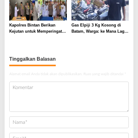
Kapolres Bintan Berikan
Gas Elpiji 3 Kg Kosong di
Kejutan untuk Memperingati
Batam, Warga: ke Mana Lagi
HUT TNI ke-79
Mau Cari ???
Tinggalkan Balasan
Alamat email Anda tidak akan dipublikasikan.
Ruas yang wajib ditandai
*