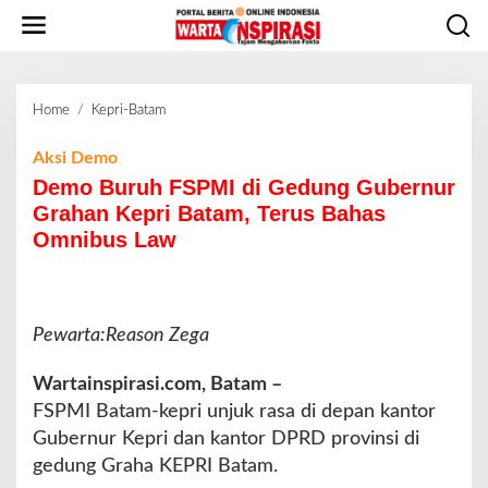
L
e
w
a
t
Home
/
Kepri-Batam
D
i
e
k
m
Aksi Demo
e
o
Demo Buruh FSPMI di Gedung Gubernur
k
B
o
Grahan Kepri Batam, Terus Bahas
u
n
Omnibus Law
r
t
u
e
h
n
F
S
Pewarta:Reason Zega
P
M
Wartainspirasi.com, Batam –
I
FSPMI Batam-kepri unjuk rasa di depan kantor
d
Gubernur Kepri dan kantor DPRD provinsi di
i
G
gedung Graha KEPRI Batam.
e