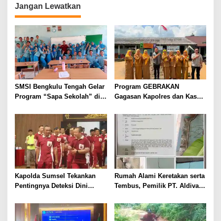
g
Jangan Lewatkan
a
s
i
p
o
s
SMSI Bengkulu Tengah Gelar
Program GEBRAKAN
Program “Sapa Sekolah” di
Gagasan Kapolres dan Kasat
SMAN 1 Bengkulu Tengah
Intelkam Polres Lahat
Menyasar ke Siswa SDN dan
SMPN di Jarai
Kapolda Sumsel Tekankan
Rumah Alami Keretakan serta
Pentingnya Deteksi Dini
Tembus, Pemilik PT. Aldiva
Kesehatan untuk Optimalisasi
Mandiri Perkasa di Polisikan
Pelayanan Kepolisian