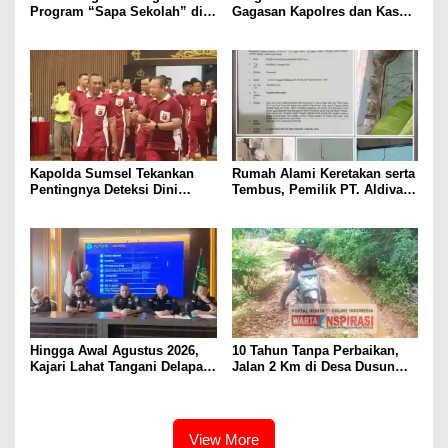
Program “Sapa Sekolah” di
Gagasan Kapolres dan Kasat
SMAN 1 Bengkulu Tengah
Intelkam Polres Lahat
Menyasar ke Siswa SDN dan
SMPN di Jarai
Kapolda Sumsel Tekankan
Rumah Alami Keretakan serta
Pentingnya Deteksi Dini
Tembus, Pemilik PT. Aldiva
Kesehatan untuk Optimalisasi
Mandiri Perkasa di Polisikan
Pelayanan Kepolisian
Hingga Awal Agustus 2026,
10 Tahun Tanpa Perbaikan,
Kajari Lahat Tangani Delapan
Jalan 2 Km di Desa Dusun
Perkara
Anyar Bengkulu Tengah
Berlumpur dan Berlubang
View More