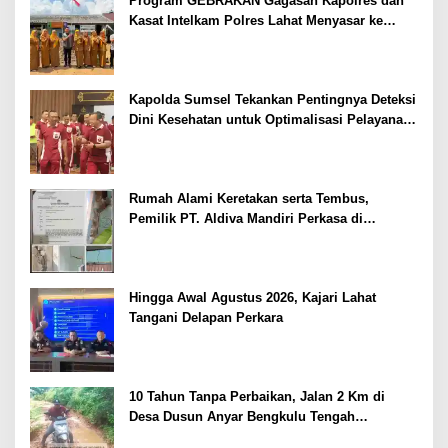
Program GEBRAKAN Gagasan Kapolres dan
Kasat Intelkam Polres Lahat Menyasar ke
Siswa SDN dan SMPN di Jarai
Kapolda Sumsel Tekankan Pentingnya Deteksi
Dini Kesehatan untuk Optimalisasi Pelayanan
Kepolisian
Rumah Alami Keretakan serta Tembus,
Pemilik PT. Aldiva Mandiri Perkasa di
Polisikan
Hingga Awal Agustus 2026, Kajari Lahat
Tangani Delapan Perkara
10 Tahun Tanpa Perbaikan, Jalan 2 Km di
Desa Dusun Anyar Bengkulu Tengah
Berlumpur dan Berlubang