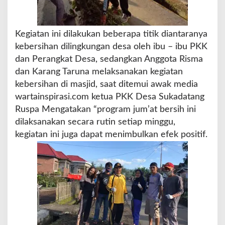
K
e
g
Kegiatan ini dilakukan beberapa titik diantaranya
i
a
kebersihan dilingkungan desa oleh ibu – ibu PKK
t
dan Perangkat Desa, sedangkan Anggota Risma
a
dan Karang Taruna melaksanakan kegiatan
n
kebersihan di masjid, saat ditemui awak media
j
u
wartainspirasi.com ketua PKK Desa Sukadatang
m
Ruspa Mengatakan “program jum’at bersih ini
'
dilaksanakan secara rutin setiap minggu,
a
kegiatan ini juga dapat menimbulkan efek positif.
t
B
e
r
s
i
h
(
j
u