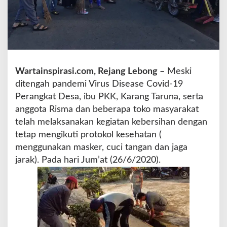
e
s
a
S
u
k
a
Wartainspirasi.com, Rejang Lebong –
Meski
d
ditengah pandemi Virus Disease Covid-19
a
Perangkat Desa, ibu PKK, Karang Taruna, serta
t
anggota Risma dan beberapa toko masyarakat
a
n
telah melaksanakan kegiatan kebersihan dengan
g
tetap mengikuti protokol kesehatan (
M
menggunakan masker, cuci tangan dan jaga
e
jarak). Pada hari Jum’at (26/6/2020).
n
g
g
e
l
a
r