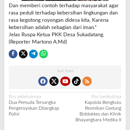
Dan memberi contoh terhadap masyarakat agar
m
s
rasa peduli terhadap kebersihan lingkungan dan
i
rasa kegotong royongan didesa kita, Karena
h
kebersihan adalah sebagian dari iman.”
)
Jelas Ruspa Ketua PKK Desa Sukadatang.
(Reporter Martono A.Md)
Ikuti Kami
N
Pos sebelumnya
Pos berikutnya
Dua Pemuda Tersangka
Kapolda Bengkulu
a
Pengeroyokan Ditangkap
Resmikan Gedung
v
Polisi
Biddokkes dan Klinik
Bhayangkara Medika II
i