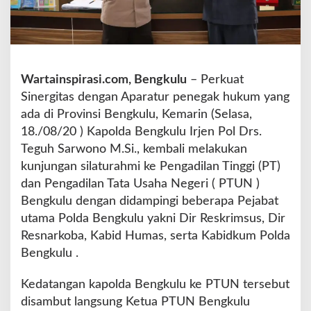
d
a
B
e
n
Wartainspirasi.com, Bengkulu
– Perkuat
g
k
Sinergitas dengan Aparatur penegak hukum yang
u
ada di Provinsi Bengkulu, Kemarin (Selasa,
l
18./08/20 ) Kapolda Bengkulu Irjen Pol Drs.
u
Teguh Sarwono M.Si., kembali melakukan
S
i
kunjungan silaturahmi ke Pengadilan Tinggi (PT)
l
dan Pengadilan Tata Usaha Negeri ( PTUN )
a
Bengkulu dengan didampingi beberapa Pejabat
h
utama Polda Bengkulu yakni Dir Reskrimsus, Dir
t
u
Resnarkoba, Kabid Humas, serta Kabidkum Polda
r
Bengkulu .
a
h
Kedatangan kapolda Bengkulu ke PTUN tersebut
m
disambut langsung Ketua PTUN Bengkulu
i