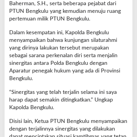
K
Baherman, S.H., serta beberapa pejabat dari
e
PTUN Bengkulu yang kemudian menuju ruang
P
pertemuan milik PTUN Bengkulu.
T
D
Dalam kesempatan ini, Kapolda Bengkulu
a
n
menyampaikan bahwa kunjungan silaturahmi
P
yang dirinya lakukan tersebut merupakan
T
sebagai sarana perkenalan diri serta menjalin
U
sinergitas antara Polda Bengkulu dengan
N
B
Aparatur penegak hukum yang ada di Provinsi
e
Bengkulu.
n
g
“Sinergitas yang telah terjalin selama ini saya
k
harap dapat semakin ditingkatkan.” Ungkap
u
l
Kapolda Bengkulu.
u
Disisi lain, Ketua PTUN Bengkulu menyampaikan
dengan terjalinnya sinergitas yang dilakukan
dapat menciptakan situasi kamtibmas yang tetap