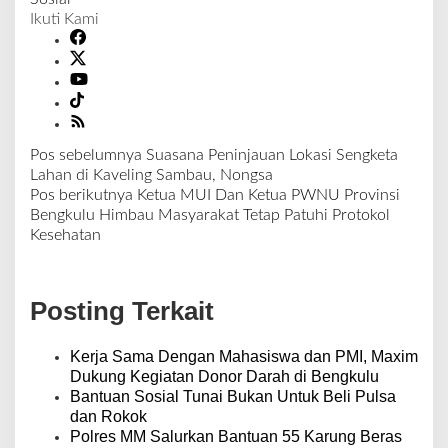
Ikuti Kami
Pos sebelumnya
Suasana Peninjauan Lokasi Sengketa
N
Lahan di Kaveling Sambau, Nongsa
a
Pos berikutnya
Ketua MUI Dan Ketua PWNU Provinsi
v
Bengkulu Himbau Masyarakat Tetap Patuhi Protokol
i
Kesehatan
g
a
s
Posting Terkait
i
p
o
Kerja Sama Dengan Mahasiswa dan PMI, Maxim
s
Dukung Kegiatan Donor Darah di Bengkulu
Bantuan Sosial Tunai Bukan Untuk Beli Pulsa
dan Rokok
Polres MM Salurkan Bantuan 55 Karung Beras