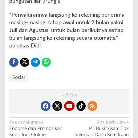
pungutan liar (Pungli).
“Penyalurannya langsung ke rekening penerima
masing-masing, tahap awal untuk 2 bulan yakni
Juli dan Agustus, untuk bulan berikutnya setiap
bulan langsung ke rekening secara otomatis,”
pungkas Didi.
Sosial
Ikuti Kami
N
Pos sebelumnya
Pos berikutnya
Endorse dan Promosikan
PT Bukit Asam Tbk
a
Situs Judi Online,
Salurkan Dana Kemitraan