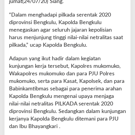
jumat(24/07/20) Siang.
s
N
e
“Dalam menghadapi pilkada serentak 2020
t
diprovinsi Bengkulu, Kapolda Bengkulu
r
menegaskan agar seluruh jajaran kepolisian
a
harus menjunjung tinggi nilai-nilai netralitas saat
l
D
pilkada,” ucap Kapolda Bengkulu.
a
l
Adapun yang ikut hadir dalam kegiatan
a
kunjungan kerja tersebut, Kapolres mukomuko,
m
Wakapolres mukomuko dan para PJU Polres
T
a
mukomuko, serta para Kasat, Kapolsek, dan para
h
Babinkamtibmas sebagai para penerima arahan
a
Kapolda Bengkulu mengenai upaya menjaga
p
nilai-nilai netralitas PILKADA serentak 2020
a
n
diprovinsi Bengkulu. Sedangkan dalam kunjungan
P
kerjanya Kapolda Bengkulu ditemani para PJU
i
dan Ibu Bhayangkari .
l
k