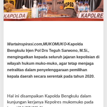
a
s
k
a
n
P
e
r
s
Wartainspirasi.com,MUKOMUKO-
Kapolda
o
Bengkulu Irjen Pol Drs Teguh Sarwono, M.Si.,
n
i
mengingatkan kepada seluruh jajaran kepolisian di
l
wilayah hukum muko-muko, agar tetap menjaga
P
netralitas dalam penyelenggaraan pemilihan
o
l
kepala daerah secara serentak pada tahun 2020.
r
i
H
a
Hal ini disampaikan Kapolda Bengkulu dalam
r
kunjungan kerjanya Kepolres mukomuko pada
u