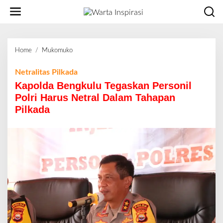
L
e
w
a
t
Home
/
Mukomuko
K
i
a
k
p
Netralitas Pilkada
e
o
Kapolda Bengkulu Tegaskan Personil
k
l
o
Polri Harus Netral Dalam Tahapan
d
n
Pilkada
a
t
B
e
e
n
n
g
k
u
l
u
T
e
g