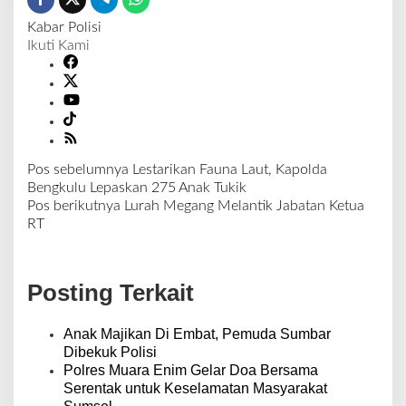
Kabar Polisi
Ikuti Kami
Pos sebelumnya
Lestarikan Fauna Laut, Kapolda
N
Bengkulu Lepaskan 275 Anak Tukik
a
Pos berikutnya
Lurah Megang Melantik Jabatan Ketua
v
RT
i
g
a
Posting Terkait
s
i
p
Anak Majikan Di Embat, Pemuda Sumbar
o
Dibekuk Polisi
s
Polres Muara Enim Gelar Doa Bersama
Serentak untuk Keselamatan Masyarakat