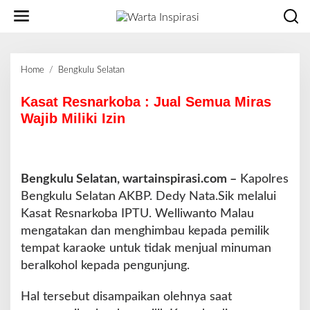
L
e
w
a
t
Home
/
Bengkulu Selatan
K
i
a
k
s
Kasat Resnarkoba : Jual Semua Miras
e
a
Wajib Miliki Izin
k
t
o
R
n
e
t
s
e
Bengkulu Selatan, wartainspirasi.com –
Kapolres
n
n
Bengkulu Selatan AKBP. Dedy Nata.Sik melalui
a
r
Kasat Resnarkoba IPTU. Welliwanto Malau
k
mengatakan dan menghimbau kepada pemilik
o
tempat karaoke untuk tidak menjual minuman
b
beralkohol kepada pengunjung.
a
:
J
Hal tersebut disampaikan olehnya saat
u