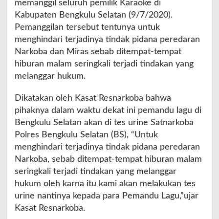
memanggil seluruh pemilik Karaoke di
a
Kabupaten Bengkulu Selatan (9/7/2020).
l
Pemanggilan tersebut tentunya untuk
S
e
menghindari terjadinya tindak pidana peredaran
m
Narkoba dan Miras sebab ditempat-tempat
u
hiburan malam seringkali terjadi tindakan yang
a
melanggar hukum.
M
i
r
Dikatakan oleh Kasat Resnarkoba bahwa
a
pihaknya dalam waktu dekat ini pemandu lagu di
s
Bengkulu Selatan akan di tes urine Satnarkoba
W
Polres Bengkulu Selatan (BS), “Untuk
a
j
menghindari terjadinya tindak pidana peredaran
i
Narkoba, sebab ditempat-tempat hiburan malam
b
seringkali terjadi tindakan yang melanggar
M
hukum oleh karna itu kami akan melakukan tes
i
l
urine nantinya kepada para Pemandu Lagu,”ujar
i
Kasat Resnarkoba.
k