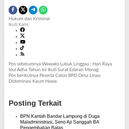
Hukum dan Kriminal
Ikuti Kami
Pos sebelumnya
Wawako Lubuk Linggau : Hari Raya
N
Idul Adha Tahun Ini Ikuti Surat Edaran Menag
a
Pos berikutnya
Peserta Calon BPD Desa Linau
v
Didominasi Kaum Hawa
i
g
a
Posting Terkait
s
i
p
BPN Kantah Bandar Lampung di Duga
o
Maladministrasi, Seno Aji Sanggah BA
s
Pengembalian Batas