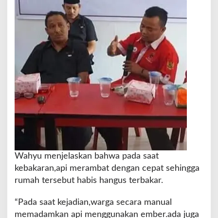
k
a
n
M
o
b
i
l
D
a
m
k
a
r
Wahyu menjelaskan bahwa pada saat
kebakaran,api merambat dengan cepat sehingga
rumah tersebut habis hangus terbakar.
“Pada saat kejadian,warga secara manual
memadamkan api menggunakan ember.ada juga