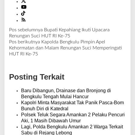
Pos sebelumnya
Bupati Kepahiang Ikuti Upacara
N
Renungan Suci HUT RI Ke-75
a
Pos berikutnya
Kapolda Bengkulu Pimpin Apel
v
Kehormatan dan Malam Renungan Suci Memperingati
i
HUT RI Ke-75
g
a
s
Posting Terkait
i
p
o
Baru Dibangun, Drainase dan Bronjong di
s
Bengkulu Tengah Mulai Hancur
Kapolri Minta Masyarakat Tak Panik Pasca-Bom
Bunuh Diri di Katedral
Polsek Teluk Segara Amankan 2 Pelaku Pencuri
Aki, 1 Masih Dibawah Umur
Lagi, Polda Bengkulu Amankan 2 Warga Terkait
Sabu di Rejang Lebong