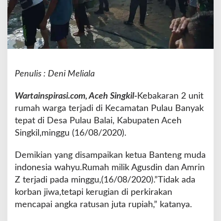
i
n
g
k
i
l
M
Penulis : Deni Meliala
i
n
Wartainspirasi.com, Aceh Singkil-
Kebakaran 2 unit
t
a
rumah warga terjadi di Kecamatan Pulau Banyak
P
tepat di Desa Pulau Balai, Kabupaten Aceh
e
Singkil,minggu (16/08/2020).
m
d
Demikian yang disampaikan ketua Banteng muda
a
D
indonesia wahyu.Rumah milik Agusdin dan Amrin
a
Z terjadi pada minggu,(16/08/2020).”Tidak ada
t
korban jiwa,tetapi kerugian di perkirakan
a
mencapai angka ratusan juta rupiah,” katanya.
n
g