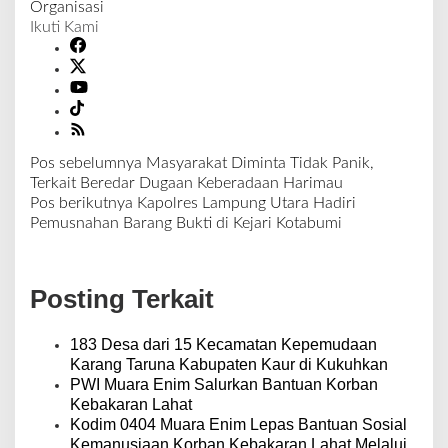
Organisasi
Ikuti Kami
Pos sebelumnya
Masyarakat Diminta Tidak Panik,
N
Terkait Beredar Dugaan Keberadaan Harimau
a
Pos berikutnya
Kapolres Lampung Utara Hadiri
v
Pemusnahan Barang Bukti di Kejari Kotabumi
i
g
a
Posting Terkait
s
i
p
183 Desa dari 15 Kecamatan Kepemudaan
o
Karang Taruna Kabupaten Kaur di Kukuhkan
s
PWI Muara Enim Salurkan Bantuan Korban
Kebakaran Lahat
Kodim 0404 Muara Enim Lepas Bantuan Sosial
Kemanusiaan Korban Kebakaran Lahat Melalui