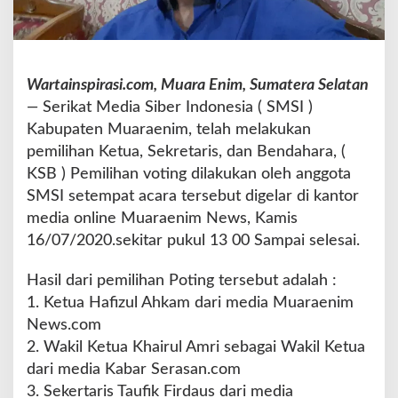
n
i
m
:
Wartainspirasi.com, Muara Enim, Sumatera Selatan
S
e
—
Serikat Media Siber Indonesia ( SMSI )
l
Kabupaten Muaraenim, telah melakukan
a
pemilihan Ketua, Sekretaris, dan Bendahara, (
m
KSB ) Pemilihan voting dilakukan oleh anggota
a
t
SMSI setempat acara tersebut digelar di kantor
A
media online Muaraenim News, Kamis
t
16/07/2020.sekitar pukul 13 00 Sampai selesai.
a
s
Hasil dari pemilihan Poting tersebut adalah :
T
e
1. Ketua Hafizul Ahkam dari media Muaraenim
r
News.com
p
2. Wakil Ketua Khairul Amri sebagai Wakil Ketua
i
dari media Kabar Serasan.com
l
i
3. Sekertaris Taufik Firdaus dari media