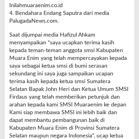
h
Inilahmuaraenim.co.id
n
4. Bendahara Endang Saputra dari media
y
PalugadaNews.com.
a
H
a
Saat dijumpai media Hafizul Ahkam
f
menyampaikan “saya ucapkan terima kasih
i
kepada teman-teman anggota smsi Kabupaten
z
Muara Enim yang telah mempercayakan kepada
u
l
saya sebagai ketua smsi di bumi serasan
A
sekundang ini saya juga sampaikan ucapan
h
terima kasih kepada ketua smsi Sumatera
k
Selatan Bapak John Heri dan Ketua Umum SMSI
a
m
Firdaus yang telah memberikan petunjuk dan
S
arahan kepada kami SMSI Muaraenim ke depan
e
Kami siap membawa SMSI ini lebih baik dan
b
dapat membantu pembangunan baik di
a
g
Kabupaten Muara Enim di Provinsi Sumatera
a
Selatan maupun negara Indonesia”, ucap ketua
i