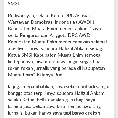
SMSI.
K
e
Rudiyansyah, selaku Ketua DPC Asosiasi
t
u
Wartawan Demokrasi Indonesia ( AWDI )
a
Kabupaten Muara Enim mengucapkan, “saya
S
serta Pengurus dan Anggota DPC AWDI
M
Kabupaten Muara Enim mengucapakan selamat
S
I
atas terpilihnya saudara Hafizul Ahkam sebagai
M
Ketua SMSI Kabupaten Muara Enim semoga
u
kedepannya, bisa membawa angin segar buat
a
rekan rekan jurnalis yang berada di Kabupaten
r
a
Muara Enim”, katanya Rudi.
E
n
Ia juga menambahkan, saya selaku pribadi sangat
i
bangga atas terpilihnya saudara Hafizul Ahkam
m
selaku Ketua, beliau adalah guru bagi saya
karena jasa beliau saya bisa menjadi seorang
jurnalis, bukan hanya saya tapi banyak rekan