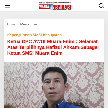
L
e
w
a
t
Home
/
Muara Enim
K
i
e
k
t
Kepengurusan SMSI Kabupaten
e
u
Ketua DPC AWDI Muara Enim : Selamat
k
a
o
Atas Terpilihnya Hafizul Ahkam Sebagai
D
n
Ketua SMSI Muara Enim
P
t
C
e
A
n
W
D
I
M
u
a
r
a
E