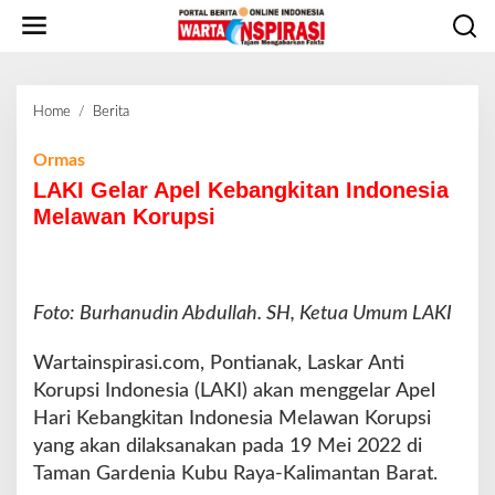
L
e
w
a
t
Home
/
Berita
L
i
A
k
K
Ormas
e
I
LAKI Gelar Apel Kebangkitan Indonesia
k
G
o
Melawan Korupsi
e
n
l
t
a
e
r
n
Foto: Burhanudin Abdullah. SH, Ketua Umum LAKI
A
p
e
Wartainspirasi.com, Pontianak, Laskar Anti
l
Korupsi Indonesia (LAKI) akan menggelar Apel
K
Hari Kebangkitan Indonesia Melawan Korupsi
e
yang akan dilaksanakan pada 19 Mei 2022 di
b
a
Taman Gardenia Kubu Raya-Kalimantan Barat.
n