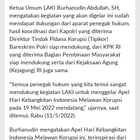
g
Ketua Umum LAKI Burhanudin Abdullah, SH,
k
mengatakan kegiatan yang akan digelar ini sudah
i
mendapat dukungan dari aparat penegak hukum,
t
a
hasil koordinasi dari Kapolri yang diterima
n
Direktur Tindak Pidana Korupsi (Tipikor)
I
Bareskrim Polri siap mendukung, dari KPK RI
n
yang diterima Bagian Pembinaan Masyarakat
d
o
siap mendukung serta dari Kejaksaan Agung
n
(Kejagung) RI juga sama.
e
s
“Semua penegak hukum yang kita temui sangat
i
mendukung kegiatan LAKI untuk menggelar Apel
a
M
Hari Kebangkitan Indonesia Melawan Korupsi
e
pada 19 Mei 2022 mendatang,” ujarnya, saat
l
ditemui, Rabu (11/5/2022).
a
w
Burhanudin mengatakan Apel Hari Kebangkitan
a
n
Indonesia Melawan Korupsi ini, terinspirasi dari