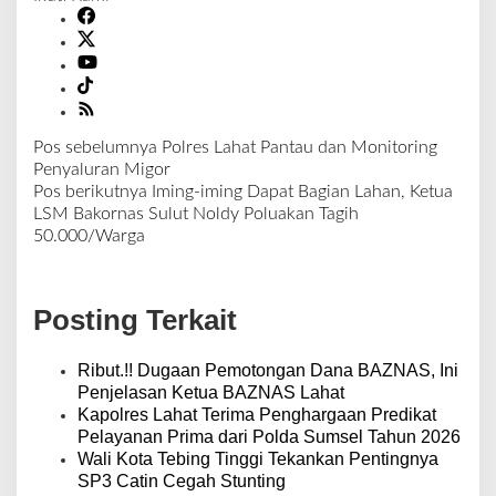
Pos sebelumnya
Polres Lahat Pantau dan Monitoring
N
Penyaluran Migor
a
Pos berikutnya
Iming-iming Dapat Bagian Lahan, Ketua
v
LSM Bakornas Sulut Noldy Poluakan Tagih
i
50.000/Warga
g
a
s
Posting Terkait
i
p
o
Ribut.!! Dugaan Pemotongan Dana BAZNAS, Ini
s
Penjelasan Ketua BAZNAS Lahat
Kapolres Lahat Terima Penghargaan Predikat
Pelayanan Prima dari Polda Sumsel Tahun 2026
Wali Kota Tebing Tinggi Tekankan Pentingnya
SP3 Catin Cegah Stunting