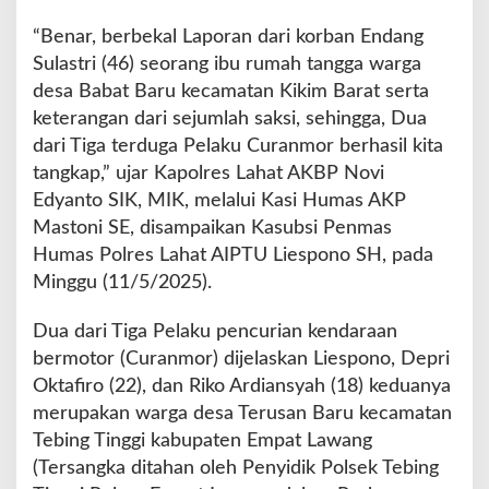
a
r
“Benar, berbekal Laporan dari korban Endang
i
Sulastri (46) seorang ibu rumah tangga warga
T
desa Babat Baru kecamatan Kikim Barat serta
i
g
keterangan dari sejumlah saksi, sehingga, Dua
a
dari Tiga terduga Pelaku Curanmor berhasil kita
P
tangkap,” ujar Kapolres Lahat AKBP Novi
e
Edyanto SIK, MIK, melalui Kasi Humas AKP
l
a
Mastoni SE, disampaikan Kasubsi Penmas
k
Humas Polres Lahat AIPTU Liespono SH, pada
u
Minggu (11/5/2025).
C
u
Dua dari Tiga Pelaku pencurian kendaraan
r
a
bermotor (Curanmor) dijelaskan Liespono, Depri
n
Oktafiro (22), dan Riko Ardiansyah (18) keduanya
m
merupakan warga desa Terusan Baru kecamatan
o
Tebing Tinggi kabupaten Empat Lawang
r
(Tersangka ditahan oleh Penyidik Polsek Tebing