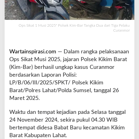
o
l
s
e
Ops Sikat 1 Musi 2025" Polsek Kim-Bar Tangka Dua dari Tiga Pelaku
k
Curanmor
K
i
m
Wartainspirasi.com
— Dalam rangka pelaksanaan
-
Ops Sikat Musi 2025, jajaran Polsek Kikim Barat
B
a
(Kim-Bar) berhasil ungkap kasus Curanmor
r
berdasarkan Laporan Polisi:
T
LP/B/06/III/2025/SPKT/ Polsek Kikim
a
Barat/Polres Lahat/Polda Sumsel, tanggal 26
n
g
Maret 2025.
k
a
Waktu dan tempat kejadian pada Selasa tanggal
D
24 November 2024, sekira pukul 04.30 WIB
u
bertempat didesa Babat Baru kecamatan Kikim
a
d
Barat Kabupaten Lahat.