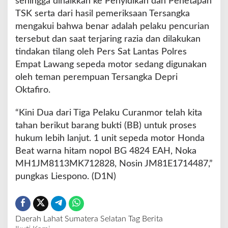
sehingga dinaikkan ke Penyidikan dan Penetapan
TSK serta dari hasil pemeriksaan Tersangka
mengakui bahwa benar adalah pelaku pencurian
tersebut dan saat terjaring razia dan dilakukan
tindakan tilang oleh Pers Sat Lantas Polres
Empat Lawang sepeda motor sedang digunakan
oleh teman perempuan Tersangka Depri
Oktafiro.
“Kini Dua dari Tiga Pelaku Curanmor telah kita
tahan berikut barang bukti (BB) untuk proses
hukum lebih lanjut. 1 unit sepeda motor Honda
Beat warna hitam nopol BG 4824 EAH, Noka
MH1JM8113MK712828, Nosin JM81E1714487,”
pungkas Liespono. (D1N)
Daerah
Lahat
Sumatera Selatan
Tag Berita