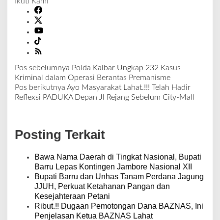
Ikuti Kami
Pos sebelumnya
Polda Kalbar Ungkap 232 Kasus
N
Kriminal dalam Operasi Berantas Premanisme
a
Pos berikutnya
Ayo Masyarakat Lahat.!!! Telah Hadir
v
Reflexsi PADUKA Depan Jl Rejang Sebelum City-Mall
i
g
a
Posting Terkait
s
i
p
Bawa Nama Daerah di Tingkat Nasional, Bupati
o
Barru Lepas Kontingen Jambore Nasional XII
s
Bupati Barru dan Unhas Tanam Perdana Jagung
JJUH, Perkuat Ketahanan Pangan dan
Kesejahteraan Petani
Ribut.!! Dugaan Pemotongan Dana BAZNAS, Ini
Penjelasan Ketua BAZNAS Lahat