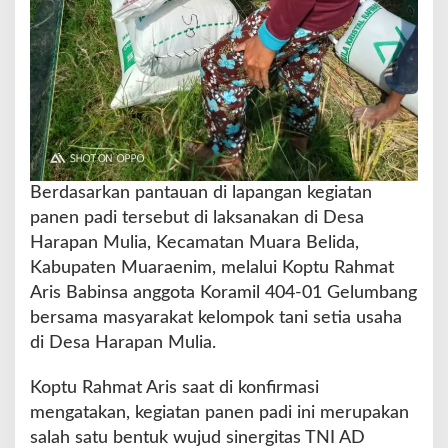
m
i
l
4
0
4
-
0
1
G
Berdasarkan pantauan di lapangan kegiatan
e
panen padi tersebut di laksanakan di Desa
l
Harapan Mulia, Kecamatan Muara Belida,
u
m
Kabupaten Muaraenim, melalui Koptu Rahmat
b
Aris Babinsa anggota Koramil 404-01 Gelumbang
a
bersama masyarakat kelompok tani setia usaha
n
di Desa Harapan Mulia.
g
T
u
Koptu Rahmat Aris saat di konfirmasi
r
mengatakan, kegiatan panen padi ini merupakan
u
salah satu bentuk wujud sinergitas TNI AD
n