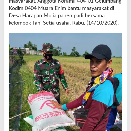
masyarakat, Anggota Koramil 404-01 Gelumbang
u
Kodim 0404 Muara Enim bantu masyarakat di
R
Desa Harapan Mulia panen padi bersama
a
h
kelompok Tani Setia usaha. Rabu, (14/10/2020).
m
a
t
A
r
i
s
B
a
b
i
n
s
a
K
o
r
a