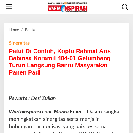
L
e
w
a
t
Home
/
Berita
P
i
a
k
t
Sinergitas
e
u
Patut Di Contoh, Koptu Rahmat Aris
k
t
o
Babinsa Koramil 404-01 Gelumbang
D
n
Turun Langsung Bantu Masyarakat
i
t
Panen Padi
C
e
o
n
n
t
o
Pewarta : Deri Zulian
h
,
Wartainspirasi.com, Muara Enim –
Dalam rangka
K
meningkatkan sinergitas serta menjalin
o
p
hubungan harmonisasi yang baik bersama
t