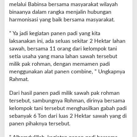
melalui Babinsa bersama masyarakat wilayah
L
a
binaanya dalam rangka menjalin hubungan
n
harmonisasi yang baik bersama masyarakat.
g
s
” Ya jadi kegiatan panen padi yang kita
u
laksanakan ini, ada seluas sekitar 2 Hektar lahan
n
g
sawah, bersama 11 orang dari kelompok tani
B
setia usaha yang mana lahan sawah tersebut
a
milik pak rohman, dengan memamen padi
n
menggunakan alat panen combine, ” Ungkapnya
t
u
Rahmat.
M
a
Dari hasil panen padi milik sawah pak rohman
s
tersebut, sambungnya Rohman, dirinya bersama
y
kelompok tani tersebut menghasilkan gabah padi
a
r
sebanyak 6 Ton dari luas 2 Hektar sawah yang di
a
panen pihaknya tersebut.
k
a