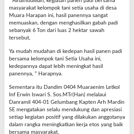
” Alhamdulillah, kegiatan panen padi bersama
t
masyarakat kelompok tani setia usaha di desa
P
a
Muara Harapan ini, hasil panennya sangat
n
memuaskan, dengan menghasilkan gabah padi
e
sebanyak 6 Ton dari luas 2 hektar sawah
n
tersebut,
P
a
d
Ya mudah mudahan di kedepan hasil panen padi
i
bersama kelompok tani Setia Usaha ini,
kedepannya dapat lebih meningkat hasil
panennya, ” Harapnya.
Sementara itu Dandim 0404 Muaraenim Letkol
Inf Erwin Iswari S. Sos.MTr(Han) melalaui
Danramil 404-01 Gelumbang Kapten Arh Mardin
SE mengatakan selalu mendukung dan apresiasi
setiap kegiatan positif yang dilakukan anggotanya
dalam rangka meningkatkan kerja etos yang baik
bersama masyarakat.