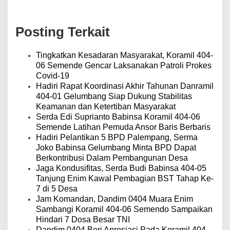
g
a
s
Posting Terkait
i
p
o
Tingkatkan Kesadaran Masyarakat, Koramil 404-
s
06 Semende Gencar Laksanakan Patroli Prokes
Covid-19
Hadiri Rapat Koordinasi Akhir Tahunan Danramil
404-01 Gelumbang Siap Dukung Stabilitas
Keamanan dan Ketertiban Masyarakat
Serda Edi Suprianto Babinsa Koramil 404-06
Semende Latihan Pemuda Ansor Baris Berbaris
Hadiri Pelantikan 5 BPD Palempang, Serma
Joko Babinsa Gelumbang Minta BPD Dapat
Berkontribusi Dalam Pembangunan Desa
Jaga Kondusifitas, Serda Budi Babinsa 404-05
Tanjung Enim Kawal Pembagian BST Tahap Ke-
7 di 5 Desa
Jam Komandan, Dandim 0404 Muara Enim
Sambangi Koramil 404-06 Semendo Sampaikan
Hindari 7 Dosa Besar TNI
Dandim 0404 Beri Apresiasi Pada Koramil 404-