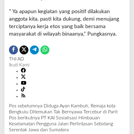
” Ya apapun kegiatan yang positif dilakukan
anggota kita, pasti kita dukung, demi menujang
terciptanya kerja etos yang baik bersama
masyarakat di wilayah binaanya,” Pungkasnya.
TNI AD
Ikuti Kami
Pos sebelumnya
Diduga Ayan Kambuh, Remaja kota
N
Bengkulu Ditemukan Tak Bernyawa Tercebur di Parit
a
Pos berikutnya
PT KAI Sosialisasi Himbauan
v
Keselamatan Pengguna Jalan Perlintasan Sebidang
i
Serentak Jawa dan Sumatera