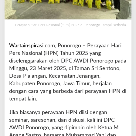
s
i
o
n
Perayaan Hari Pers Nasional (HPN) 2025 di Ponorogo Tampil Berbeda.
a
l
(
Wartainspirasi.com
, Ponorogo – Perayaan Hari
H
Pers Nasional (HPN) Tahun 2025 yang
P
N
diselenggarakan oleh DPC AWDI Ponorogo pada
)
Minggu, 23 Maret 2025, di Taman Sri Sentono,
2
Desa Plalangan, Kecamatan Jenangan,
0
Kabupaten Ponorogo, Jawa Timur, berjalan
2
5
dengan cara yang berbeda dari perayaan HPN di
d
tempat lain.
i
P
Jika biasanya perayaan HPN diisi dengan
o
seminar, saresehan, dan diskusi, kali ini DPC
n
o
AWDI Ponorogo, yang dipimpin oleh Ketua M
r
Anang Sastro, bersama Muhammad Yani dan