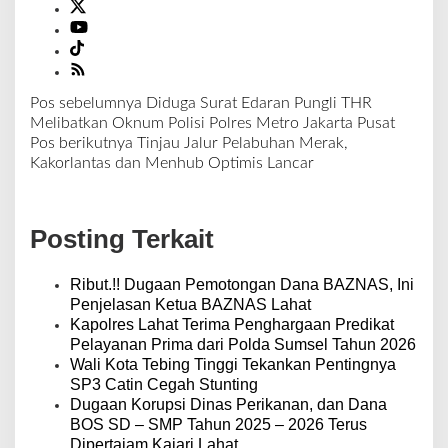
Pos sebelumnya
Diduga Surat Edaran Pungli THR
N
Melibatkan Oknum Polisi Polres Metro Jakarta Pusat
a
Pos berikutnya
Tinjau Jalur Pelabuhan Merak,
v
Kakorlantas dan Menhub Optimis Lancar
i
g
a
Posting Terkait
s
i
p
Ribut.!! Dugaan Pemotongan Dana BAZNAS, Ini
o
Penjelasan Ketua BAZNAS Lahat
s
Kapolres Lahat Terima Penghargaan Predikat
Pelayanan Prima dari Polda Sumsel Tahun 2026
Wali Kota Tebing Tinggi Tekankan Pentingnya
SP3 Catin Cegah Stunting
Dugaan Korupsi Dinas Perikanan, dan Dana
BOS SD – SMP Tahun 2025 – 2026 Terus
Dipertajam Kajari Lahat