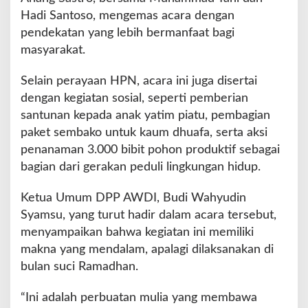
o
Hadi Santoso, mengemas acara dengan
g
pendekatan yang lebih bermanfaat bagi
o
T
masyarakat.
a
m
Selain perayaan HPN, acara ini juga disertai
p
dengan kegiatan sosial, seperti pemberian
i
santunan kepada anak yatim piatu, pembagian
l
B
paket sembako untuk kaum dhuafa, serta aksi
e
penanaman 3.000 bibit pohon produktif sebagai
r
bagian dari gerakan peduli lingkungan hidup.
b
e
Ketua Umum DPP AWDI, Budi Wahyudin
d
a
Syamsu, yang turut hadir dalam acara tersebut,
menyampaikan bahwa kegiatan ini memiliki
makna yang mendalam, apalagi dilaksanakan di
bulan suci Ramadhan.
“Ini adalah perbuatan mulia yang membawa