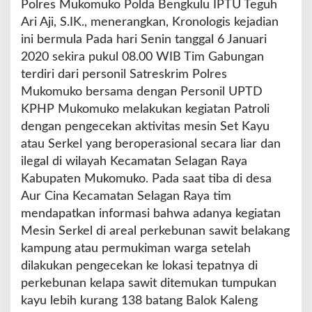
Polres Mukomuko Polda Bengkulu IPTU Teguh
o
g
Ari Aji, S.IK., menerangkan, Kronologis kejadian
g
ini bermula Pada hari Senin tanggal 6 Januari
i
2020 sekira pukul 08.00 WIB Tim Gabungan
n
terdiri dari personil Satreskrim Polres
g
d
Mukomuko bersama dengan Personil UPTD
i
KPHP Mukomuko melakukan kegiatan Patroli
A
dengan pengecekan aktivitas mesin Set Kayu
u
atau Serkel yang beroperasional secara liar dan
r
C
ilegal di wilayah Kecamatan Selagan Raya
i
Kabupaten Mukomuko. Pada saat tiba di desa
n
Aur Cina Kecamatan Selagan Raya tim
a
mendapatkan informasi bahwa adanya kegiatan
Mesin Serkel di areal perkebunan sawit belakang
kampung atau permukiman warga setelah
dilakukan pengecekan ke lokasi tepatnya di
perkebunan kelapa sawit ditemukan tumpukan
kayu lebih kurang 138 batang Balok Kaleng