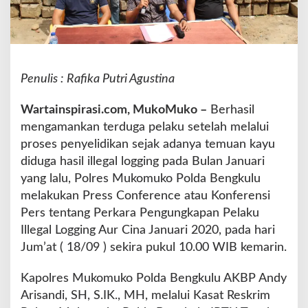
k
T
e
r
d
Penulis : Rafika Putri Agustina
u
g
a
Wartainspirasi.com, MukoMuko –
Berhasil
P
mengamankan terduga pelaku setelah melalui
e
proses penyelidikan sejak adanya temuan kayu
l
diduga hasil illegal logging pada Bulan Januari
a
k
yang lalu, Polres Mukomuko Polda Bengkulu
u
melakukan Press Conference atau Konferensi
I
Pers tentang Perkara Pengungkapan Pelaku
l
Illegal Logging Aur Cina Januari 2020, pada hari
l
e
Jum’at ( 18/09 ) sekira pukul 10.00 WIB kemarin.
g
a
Kapolres Mukomuko Polda Bengkulu AKBP Andy
l
Arisandi, SH, S.IK., MH, melalui Kasat Reskrim
L