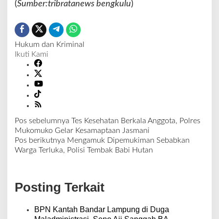
(
Sumber:tribratanews bengkulu
)
Hukum dan Kriminal
Ikuti Kami
Pos sebelumnya
Tes Kesehatan Berkala Anggota, Polres
N
Mukomuko Gelar Kesamaptaan Jasmani
a
Pos berikutnya
Mengamuk Dipemukiman Sebabkan
v
Warga Terluka, Polisi Tembak Babi Hutan
i
g
a
Posting Terkait
s
i
p
BPN Kantah Bandar Lampung di Duga