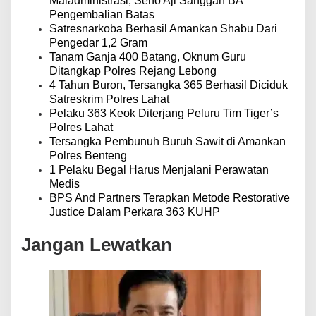
o
Maladministrasi, Seno Aji Sanggah BA
s
Pengembalian Batas
Satresnarkoba Berhasil Amankan Shabu Dari
Pengedar 1,2 Gram
Tanam Ganja 400 Batang, Oknum Guru
Ditangkap Polres Rejang Lebong
4 Tahun Buron, Tersangka 365 Berhasil Diciduk
Satreskrim Polres Lahat
Pelaku 363 Keok Diterjang Peluru Tim Tiger’s
Polres Lahat
Tersangka Pembunuh Buruh Sawit di Amankan
Polres Benteng
1 Pelaku Begal Harus Menjalani Perawatan
Medis
BPS And Partners Terapkan Metode Restorative
Justice Dalam Perkara 363 KUHP
Jangan Lewatkan