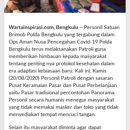
t
r
o
l
Wartainspirasi.com, Bengkulu
– Personil Satuan
i
P
Brimob Polda Bengkulu yang tergabung dalam
a
Ops Aman Nusa Pencegahan Covid-19 Polda
s
Bengkulu terus melaksanakan Patroli guna
a
memberikan himbauan kepada masyarakat
r
P
tentang penting nya protokol kesehatan dalam
a
era adaptasi kebiasaan baru. Kali ini, Kamis
n
(20/08/2020) Personil Patroli dengan sasaran
o
Pusat Keramaian Pasar dan Pusat Perbelanjaan
r
a
yaitu Pasar tradisional percontohan Panorama.
m
Personil secara humanis menegur masyarakat
a
yang tidak memakai masker dan toko yang tidak
H
menyediakan tempat mencuci tangan.
i
m
b
Selain itu masyarakat diminta agar dapat