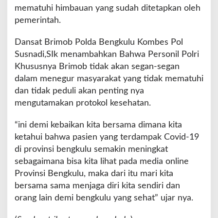
a
mematuhi himbauan yang sudah ditetapkan oleh
u
pemerintah.
A
d
Dansat Brimob Polda Bengkulu Kombes Pol
a
p
Susnadi,SIk menambahkan Bahwa Personil Polri
t
Khususnya Brimob tidak akan segan-segan
a
dalam menegur masyarakat yang tidak mematuhi
s
dan tidak peduli akan penting nya
i
K
mengutamakan protokol kesehatan.
e
b
“ini demi kebaikan kita bersama dimana kita
i
ketahui bahwa pasien yang terdampak Covid-19
a
di provinsi bengkulu semakin meningkat
s
a
sebagaimana bisa kita lihat pada media online
a
Provinsi Bengkulu, maka dari itu mari kita
n
bersama sama menjaga diri kita sendiri dan
B
orang lain demi bengkulu yang sehat” ujar nya.
a
r
u