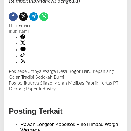
(
Sumber:tribratanews bengkulu
)
.
Himbauan
Ikuti Kami
Pos sebelumnya
Warga Desa Bogor Baru Kepahiang
N
Gelar Tradisi Sedekah Bumi
a
Pos berikutnya
Sijago Merah Melibas Pabrik Kertas PT
v
Dehong Paper Industry
i
g
a
Posting Terkait
s
i
p
Rawan Longsor, Kapolsek Pino Himbau Warga
o
Waspada