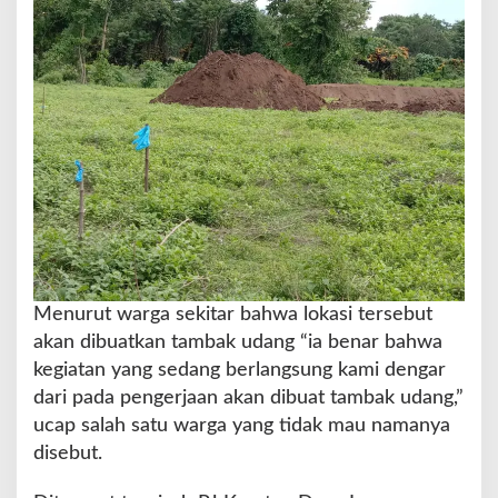
i
d
u
g
a
T
a
b
r
a
k
A
t
u
Menurut warga sekitar bahwa lokasi tersebut
r
akan dibuatkan tambak udang “ia benar bahwa
a
n
kegiatan yang sedang berlangsung kami dengar
dari pada pengerjaan akan dibuat tambak udang,”
ucap salah satu warga yang tidak mau namanya
disebut.