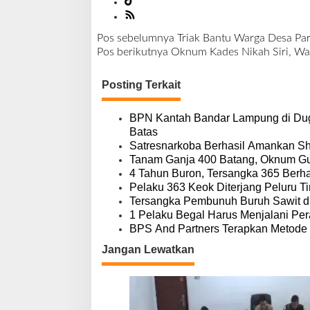
Pos sebelumnya
Triak Bantu Warga Desa Par
N
Pos berikutnya
Oknum Kades Nikah Siri, W
a
v
Posting Terkait
i
g
a
BPN Kantah Bandar Lampung di Dug
s
Batas
i
Satresnarkoba Berhasil Amankan S
p
Tanam Ganja 400 Batang, Oknum Gu
o
4 Tahun Buron, Tersangka 365 Berhas
s
Pelaku 363 Keok Diterjang Peluru Ti
Tersangka Pembunuh Buruh Sawit d
1 Pelaku Begal Harus Menjalani Pe
BPS And Partners Terapkan Metode 
Jangan Lewatkan