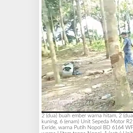
y
a
m
2 (dua) buah ember warna hitam, 2 (dua
kuning, 6 (enam) Unit Sepeda Motor R2 
Exride, warna Putih Nopol BD 6164 WF,