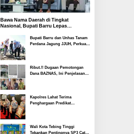
Bawa Nama Daerah di Tingkat
Nasional, Bupati Barru Lepas
Kontingen Jambore Nasional XII
Bupati Barru dan Unhas Tanam
Perdana Jagung JJUH, Perkuat
Ketahanan Pangan dan
Kesejahteraan Petani
Ribut.!! Dugaan Pemotongan
Dana BAZNAS, Ini Penjelasan
Ketua BAZNAS Lahat
Kapolres Lahat Terima
Penghargaan Predikat
Pelayanan Prima dari Polda
Sumsel Tahun 2026
Wali Kota Tebing Tinggi
Tekankan Pentingnya SP3 Catin