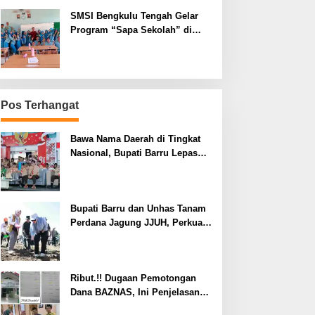
SMSI Bengkulu Tengah Gelar
Program “Sapa Sekolah” di
SMAN 1 Bengkulu Tengah
Pos Terhangat
Bawa Nama Daerah di Tingkat
Nasional, Bupati Barru Lepas
Kontingen Jambore Nasional XII
Bupati Barru dan Unhas Tanam
Perdana Jagung JJUH, Perkuat
Ketahanan Pangan dan
Kesejahteraan Petani
Ribut.!! Dugaan Pemotongan
Dana BAZNAS, Ini Penjelasan
Ketua BAZNAS Lahat