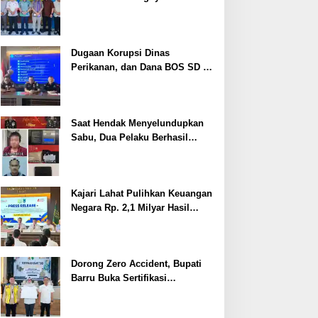
Cegah Stunting
Dugaan Korupsi Dinas
Perikanan, dan Dana BOS SD –
SMP Tahun 2025 – 2026 Terus
Dipertajam Kajari Lahat
Saat Hendak Menyelundupkan
Sabu, Dua Pelaku Berhasil
Ditangkap
Kajari Lahat Pulihkan Keuangan
Negara Rp. 2,1 Milyar Hasil
Temuan BPK RI
Dorong Zero Accident, Bupati
Barru Buka Sertifikasi
Supervisor K3 Konstruksi