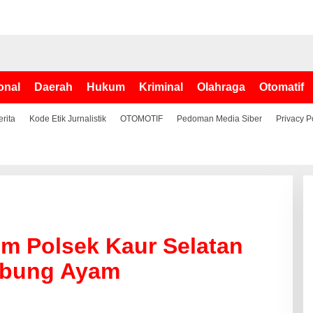
onal
Daerah
Hukum
Kriminal
Olahraga
Otomatif
erita
Kode Etik Jurnalistik
OTOMOTIF
Pedoman Media Siber
Privacy P
im Polsek Kaur Selatan
abung Ayam