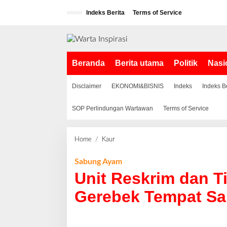
L
Indeks Berita
Terms of Service
e
w
a
t
i
Beranda
Berita utama
Politik
Nasi
k
e
k
Disclaimer
EKONOMI&BISNIS
Indeks
Indeks B
o
n
SOP Perlindungan Wartawan
Terms of Service
t
e
n
Home
/
Kaur
U
n
i
Sabung Ayam
t
Unit Reskrim dan T
R
e
Gerebek Tempat S
s
k
r