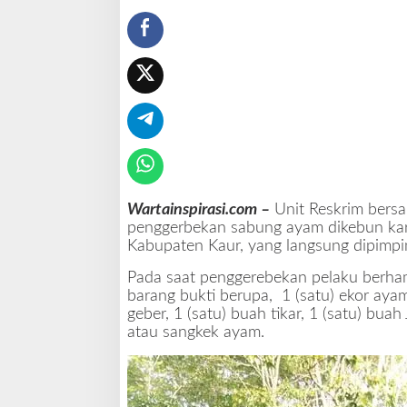
i
m
d
a
n
T
i
m
P
o
l
s
Wartainspirasi.com –
Unit Reskrim bers
e
penggerbekan sabung ayam dikebun kar
k
Kabupaten Kaur, yang langsung dipimpi
K
Pada saat penggerebekan pelaku berha
a
barang bukti berupa, 1 (satu) ekor aya
u
geber, 1 (satu) buah tikar, 1 (satu) bua
r
atau sangkek ayam.
S
e
l
a
t