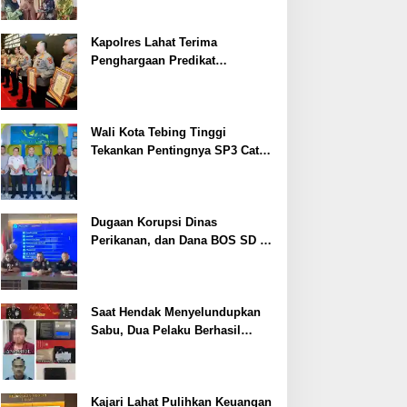
Kapolres Lahat Terima
Penghargaan Predikat
Pelayanan Prima dari Polda
Sumsel Tahun 2026
Wali Kota Tebing Tinggi
Tekankan Pentingnya SP3 Catin
Cegah Stunting
Dugaan Korupsi Dinas
Perikanan, dan Dana BOS SD –
SMP Tahun 2025 – 2026 Terus
Dipertajam Kajari Lahat
Saat Hendak Menyelundupkan
Sabu, Dua Pelaku Berhasil
Ditangkap
Kajari Lahat Pulihkan Keuangan