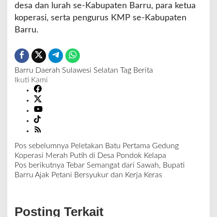
desa dan lurah se-Kabupaten Barru, para ketua
koperasi, serta pengurus KMP se-Kabupaten
Barru.
Barru
Daerah
Sulawesi Selatan
Tag Berita
Ikuti Kami
Pos sebelumnya
Peletakan Batu Pertama Gedung
N
Koperasi Merah Putih di Desa Pondok Kelapa
a
Pos berikutnya
Tebar Semangat dari Sawah, Bupati
v
Barru Ajak Petani Bersyukur dan Kerja Keras
i
g
a
Posting Terkait
s