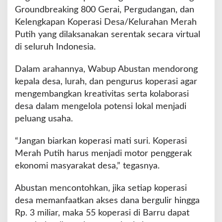
o
Groundbreaking 800 Gerai, Pergudangan, dan
r
Kelengkapan Koperasi Desa/Kelurahan Merah
P
e
Putih yang dilaksanakan serentak secara virtual
n
di seluruh Indonesia.
g
g
Dalam arahannya, Wabup Abustan mendorong
e
kepala desa, lurah, dan pengurus koperasi agar
r
a
mengembangkan kreativitas serta kolaborasi
k
desa dalam mengelola potensi lokal menjadi
E
peluang usaha.
k
o
“Jangan biarkan koperasi mati suri. Koperasi
n
o
Merah Putih harus menjadi motor penggerak
m
ekonomi masyarakat desa,” tegasnya.
i
D
Abustan mencontohkan, jika setiap koperasi
e
desa memanfaatkan akses dana bergulir hingga
s
a
Rp. 3 miliar, maka 55 koperasi di Barru dapat