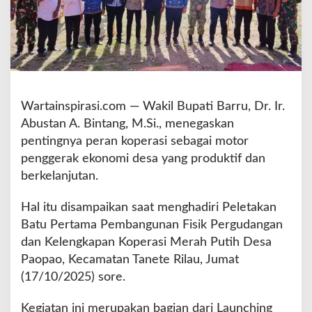
a
n
K
o
p
e
r
Wartainspirasi.com — Wakil Bupati Barru, Dr. Ir.
a
s
Abustan A. Bintang, M.Si., menegaskan
i
pentingnya peran koperasi sebagai motor
H
penggerak ekonomi desa yang produktif dan
a
berkelanjutan.
r
u
s
Hal itu disampaikan saat menghadiri Peletakan
J
Batu Pertama Pembangunan Fisik Pergudangan
a
dan Kelengkapan Koperasi Merah Putih Desa
d
Paopao, Kecamatan Tanete Rilau, Jumat
i
M
(17/10/2025) sore.
o
t
Kegiatan ini merupakan bagian dari Launching