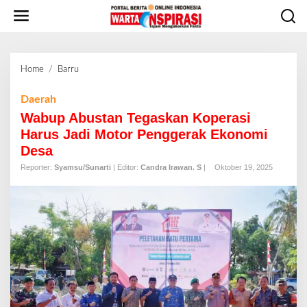
L
e
w
a
t
Home
/
Barru
W
i
a
k
b
Daerah
e
u
Wabup Abustan Tegaskan Koperasi
k
p
o
Harus Jadi Motor Penggerak Ekonomi
A
n
Desa
b
t
u
Reporter:
Syamsu/Sunarti
| Editor:
Candra Irawan. S
|
Oktober 19, 2025
e
s
n
t
a
n
T
e
g
a
s
k