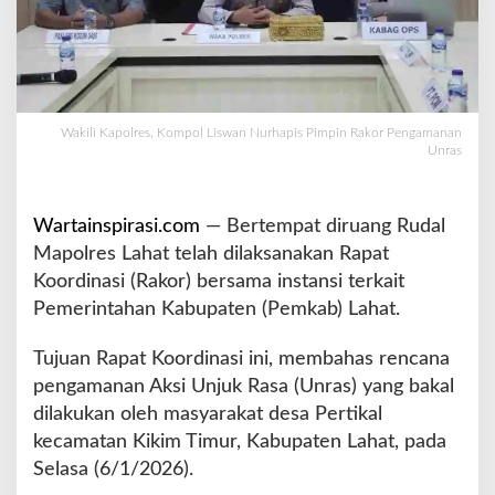
p
o
l
L
i
s
Wakili Kapolres, Kompol Liswan Nurhapis Pimpin Rakor Pengamanan
w
Unras
a
n
N
Wartainspirasi.com
— Bertempat diruang Rudal
u
Mapolres Lahat telah dilaksanakan Rapat
r
Koordinasi (Rakor) bersama instansi terkait
h
a
Pemerintahan Kabupaten (Pemkab) Lahat.
p
i
Tujuan Rapat Koordinasi ini, membahas rencana
s
pengamanan Aksi Unjuk Rasa (Unras) yang bakal
P
dilakukan oleh masyarakat desa Pertikal
i
m
kecamatan Kikim Timur, Kabupaten Lahat, pada
p
Selasa (6/1/2026).
i