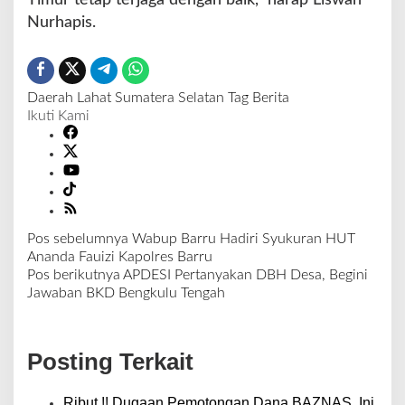
Nurhapis.
Daerah
Lahat
Sumatera Selatan
Tag Berita
Ikuti Kami
Pos sebelumnya
Wabup Barru Hadiri Syukuran HUT
N
Ananda Fauizi Kapolres Barru
a
Pos berikutnya
APDESI Pertanyakan DBH Desa, Begini
v
Jawaban BKD Bengkulu Tengah
i
g
a
Posting Terkait
s
i
p
Ribut.!! Dugaan Pemotongan Dana BAZNAS, Ini