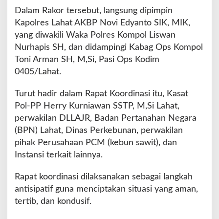
n
Dalam Rakor tersebut, langsung dipimpin
R
Kapolres Lahat AKBP Novi Edyanto SIK, MIK,
a
k
yang diwakili Waka Polres Kompol Liswan
o
Nurhapis SH, dan didampingi Kabag Ops Kompol
r
Toni Arman SH, M,Si, Pasi Ops Kodim
P
0405/Lahat.
e
n
g
Turut hadir dalam Rapat Koordinasi itu, Kasat
a
Pol-PP Herry Kurniawan SSTP, M,Si Lahat,
m
perwakilan DLLAJR, Badan Pertanahan Negara
a
(BPN) Lahat, Dinas Perkebunan, perwakilan
n
a
pihak Perusahaan PCM (kebun sawit), dan
n
Instansi terkait lainnya.
U
n
Rapat koordinasi dilaksanakan sebagai langkah
r
antisipatif guna menciptakan situasi yang aman,
a
s
tertib, dan kondusif.