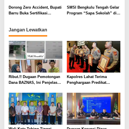
Pelaku Berhasil Ditangkap
Milyar Hasil Temuan BPK RI
Dorong Zero Accident, Bupati
SMSI Bengkulu Tengah Gelar
Barru Buka Sertifikasi
Program “Sapa Sekolah” di
Supervisor K3 Konstruksi
SMAN 1 Bengkulu Tengah
Jangan Lewatkan
Ribut.!! Dugaan Pemotongan
Kapolres Lahat Terima
Dana BAZNAS, Ini Penjelasan
Penghargaan Predikat
Ketua BAZNAS Lahat
Pelayanan Prima dari Polda
Sumsel Tahun 2026
Wali Kota Tebing Tinggi
Dugaan Korupsi Dinas