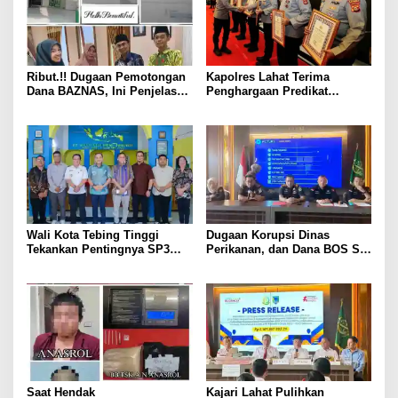
Ribut.!! Dugaan Pemotongan
Kapolres Lahat Terima
Dana BAZNAS, Ini Penjelasan
Penghargaan Predikat
Ketua BAZNAS Lahat
Pelayanan Prima dari Polda
Sumsel Tahun 2026
Wali Kota Tebing Tinggi
Dugaan Korupsi Dinas
Tekankan Pentingnya SP3
Perikanan, dan Dana BOS SD
Catin Cegah Stunting
– SMP Tahun 2025 – 2026
Terus Dipertajam Kajari Lahat
Saat Hendak
Kajari Lahat Pulihkan