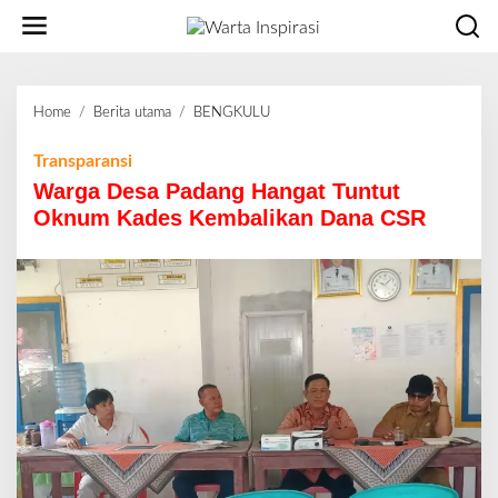
L
e
w
a
t
Home
/
Berita utama
/
BENGKULU
W
i
a
k
r
Transparansi
e
g
Warga Desa Padang Hangat Tuntut
k
a
o
Oknum Kades Kembalikan Dana CSR
D
n
e
t
s
e
a
n
P
a
d
a
n
g
H
a
n