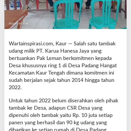
g
a
t
T
u
n
t
Wartainspirasi.com, Kaur — Salah satu tambak
u
udang milik PT. Karua Hanesa Jaya yang
t
O
bertuankan Pak Leman berkomitmen kepada
k
Desa khususnya ring 1 di Desa Padang Hangat
n
Kecamatan Kaur Tengah dimana komitmen ini
u
sudah berjalan sejak tahun 2014 hingga tahun
m
K
2022.
a
d
Untuk tahun 2022 belum diserahkan oleh pihak
e
tambak ke Desa, adapun CSR Desa yang
s
dipenuhi oleh tambak yaitu Rp. 10 juta setiap
K
e
panen yang berhasil dan 90 kg udang yang
m
dibagikan ke setiap rumah di Desa Padang