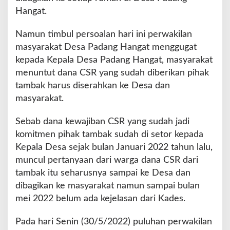
b
Hangat.
a
l
Namun timbul persoalan hari ini perwakilan
i
k
masyarakat Desa Padang Hangat menggugat
a
kepada Kepala Desa Padang Hangat, masyarakat
n
menuntut dana CSR yang sudah diberikan pihak
D
tambak harus diserahkan ke Desa dan
a
n
masyarakat.
a
C
Sebab dana kewajiban CSR yang sudah jadi
S
komitmen pihak tambak sudah di setor kepada
R
Kepala Desa sejak bulan Januari 2022 tahun lalu,
muncul pertanyaan dari warga dana CSR dari
tambak itu seharusnya sampai ke Desa dan
dibagikan ke masyarakat namun sampai bulan
mei 2022 belum ada kejelasan dari Kades.
Pada hari Senin (30/5/2022) puluhan perwakilan