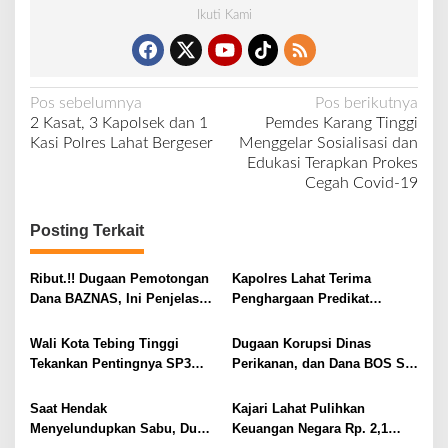
Ikuti Kami
N
Pos sebelumnya
Pos berikutnya
2 Kasat, 3 Kapolsek dan 1
Pemdes Karang Tinggi
a
Kasi Polres Lahat Bergeser
Menggelar Sosialisasi dan
v
Edukasi Terapkan Prokes
Cegah Covid-19
i
g
Posting Terkait
a
s
Ribut.!! Dugaan Pemotongan
Kapolres Lahat Terima
i
Dana BAZNAS, Ini Penjelasan
Penghargaan Predikat
Ketua BAZNAS Lahat
Pelayanan Prima dari Polda
p
Sumsel Tahun 2026
Wali Kota Tebing Tinggi
Dugaan Korupsi Dinas
o
Tekankan Pentingnya SP3
Perikanan, dan Dana BOS SD
s
Catin Cegah Stunting
– SMP Tahun 2025 – 2026
Terus Dipertajam Kajari Lahat
Saat Hendak
Kajari Lahat Pulihkan
Menyelundupkan Sabu, Dua
Keuangan Negara Rp. 2,1