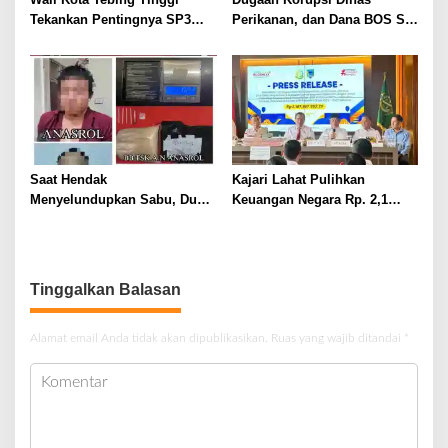
Tekankan Pentingnya SP3
Perikanan, dan Dana BOS SD
Catin Cegah Stunting
– SMP Tahun 2025 – 2026
Terus Dipertajam Kajari Lahat
Saat Hendak
Kajari Lahat Pulihkan
Menyelundupkan Sabu, Dua
Keuangan Negara Rp. 2,1
Pelaku Berhasil Ditangkap
Milyar Hasil Temuan BPK RI
Tinggalkan Balasan
Alamat email Anda tidak akan dipublikasikan.
Ruas yang wajib ditandai
*