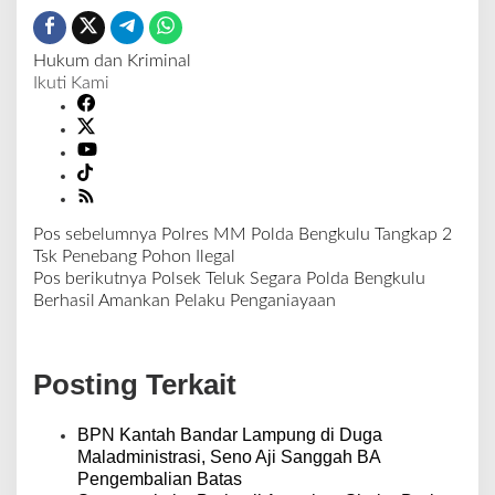
Hukum dan Kriminal
Ikuti Kami
Pos sebelumnya
Polres MM Polda Bengkulu Tangkap 2
N
Tsk Penebang Pohon Ilegal
a
Pos berikutnya
Polsek Teluk Segara Polda Bengkulu
v
Berhasil Amankan Pelaku Penganiayaan
i
g
a
Posting Terkait
s
i
p
BPN Kantah Bandar Lampung di Duga
o
Maladministrasi, Seno Aji Sanggah BA
s
Pengembalian Batas