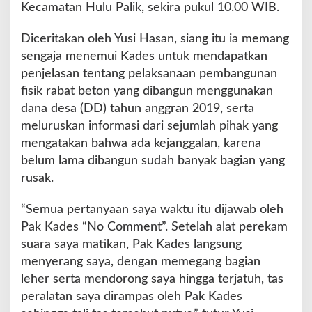
Kecamatan Hulu Palik, sekira pukul 10.00 WIB.
n
g
Diceritakan oleh Yusi Hasan, siang itu ia memang
k
u
sengaja menemui Kades untuk mendapatkan
l
penjelasan tentang pelaksanaan pembangunan
u
fisik rabat beton yang dibangun menggunakan
U
dana desa (DD) tahun anggran 2019, serta
t
a
meluruskan informasi dari sejumlah pihak yang
r
mengatakan bahwa ada kejanggalan, karena
a
belum lama dibangun sudah banyak bagian yang
rusak.
D
i
d
“Semua pertanyaan saya waktu itu dijawab oleh
u
Pak Kades “No Comment”. Setelah alat perekam
g
suara saya matikan, Pak Kades langsung
a
menyerang saya, dengan memegang bagian
D
i
leher serta mendorong saya hingga terjatuh, tas
a
peralatan saya dirampas oleh Pak Kades
n