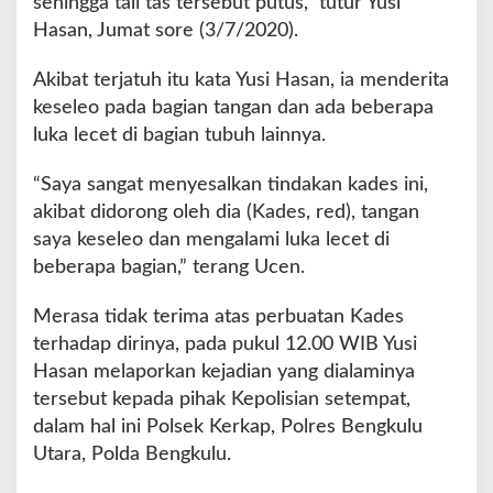
sehingga tali tas tersebut putus,” tutur Yusi
i
Hasan, Jumat sore (3/7/2020).
a
y
a
Akibat terjatuh itu kata Yusi Hasan, ia menderita
K
keseleo pada bagian tangan dan ada beberapa
a
luka lecet di bagian tubuh lainnya.
d
e
“Saya sangat menyesalkan tindakan kades ini,
s
akibat didorong oleh dia (Kades, red), tangan
saya keseleo dan mengalami luka lecet di
beberapa bagian,” terang Ucen.
Merasa tidak terima atas perbuatan Kades
terhadap dirinya, pada pukul 12.00 WIB Yusi
Hasan melaporkan kejadian yang dialaminya
tersebut kepada pihak Kepolisian setempat,
dalam hal ini Polsek Kerkap, Polres Bengkulu
Utara, Polda Bengkulu.