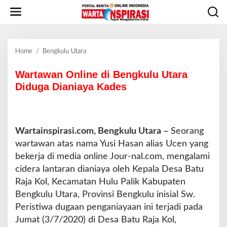
L
e
w
a
t
Home
/
Bengkulu Utara
W
i
a
k
r
Wartawan Online di Bengkulu Utara
e
t
Diduga Dianiaya Kades
k
a
o
w
n
a
t
n
e
Wartainspirasi.com, Bengkulu Utara –
Seorang
O
n
wartawan atas nama Yusi Hasan alias Ucen yang
n
l
bekerja di media online Jour-nal.com, mengalami
i
cidera lantaran dianiaya oleh Kepala Desa Batu
n
Raja Kol, Kecamatan Hulu Palik Kabupaten
e
Bengkulu Utara, Provinsi Bengkulu inisial Sw.
d
i
Peristiwa dugaan penganiayaan ini terjadi pada
B
Jumat (3/7/2020) di Desa Batu Raja Kol,
e