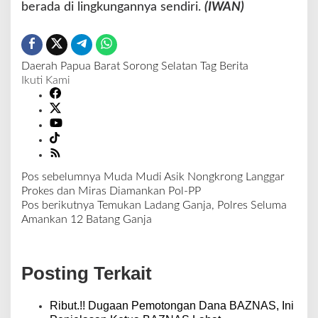
berada di lingkungannya sendiri.
(IWAN)
Daerah
Papua Barat
Sorong Selatan
Tag Berita
Ikuti Kami
Pos sebelumnya
Muda Mudi Asik Nongkrong Langgar
N
Prokes dan Miras Diamankan Pol-PP
a
Pos berikutnya
Temukan Ladang Ganja, Polres Seluma
v
Amankan 12 Batang Ganja
i
g
a
Posting Terkait
s
i
p
Ribut.!! Dugaan Pemotongan Dana BAZNAS, Ini