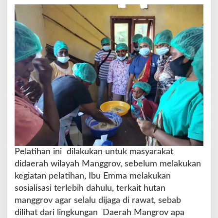
g
o
l
a
h
a
n
P
a
n
g
a
n
B
a
h
Pelatihan ini dilakukan untuk masyarakat
a
didaerah wilayah Manggrov, sebelum melakukan
n
kegiatan pelatihan, Ibu Emma melakukan
D
sosialisasi terlebih dahulu, terkait hutan
a
s
manggrov agar selalu dijaga di rawat, sebab
a
dilihat dari lingkungan Daerah Mangrov apa
r