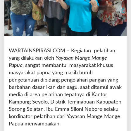
P
a
p
u
a
G
e
l
WARTAINSPIRASI.COM – Kegiatan pelatihan
a
r
yang dilakukan oleh
Yayasan Mange Mange
P
Papua
, sangat membantu masyarakat khusus
e
masyarakat papua yang masih butuh
l
pengetahuan dibidang pengolahan pangan yang
a
t
berbahan dasar ikan dan sagu. saat ditemui awak
i
media di area pelatihan tepatnya di Kantor
h
Kampung Seyolo, Distrik Teminabuan Kabupaten
a
Sorong Selatan. Ibu Emma Siloni Nebore selaku
n
P
kordinator pelatihan dari Yayasan Mange Mange
e
Papua menyampaikan.
n