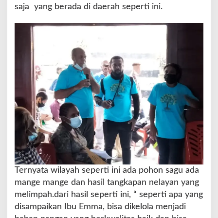
saja yang berada di daerah seperti ini.
I
k
a
n
d
a
n
S
a
g
u
Ternyata wilayah seperti ini ada pohon sagu ada
mange mange dan hasil tangkapan nelayan yang
melimpah.dari hasil seperti ini, “ seperti apa yang
disampaikan Ibu Emma, bisa dikelola menjadi