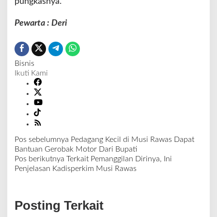
pungkasnya.
Pewarta : Deri
Bisnis
Ikuti Kami
Pos sebelumnya
Pedagang Kecil di Musi Rawas Dapat
N
Bantuan Gerobak Motor Dari Bupati
a
Pos berikutnya
Terkait Pemanggilan Dirinya, Ini
v
Penjelasan Kadisperkim Musi Rawas
i
g
a
Posting Terkait
s