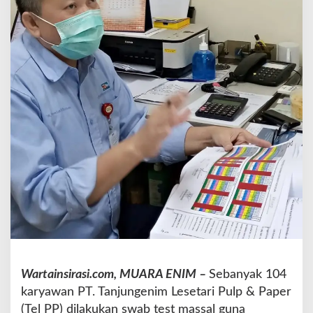
P
d
i
S
w
a
b
S
e
c
a
r
a
M
a
s
s
a
l
Wartainsirasi.com, MUARA ENIM –
Sebanyak 104
karyawan PT. Tanjungenim Lesetari Pulp & Paper
(Tel PP) dilakukan swab test massal guna