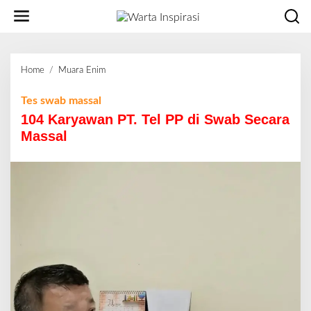
L
e
w
a
t
Home
/
Muara Enim
1
i
0
k
4
Tes swab massal
e
K
104 Karyawan PT. Tel PP di Swab Secara
k
a
o
Massal
r
n
y
t
a
e
w
n
a
n
P
T
.
T
e
l
P