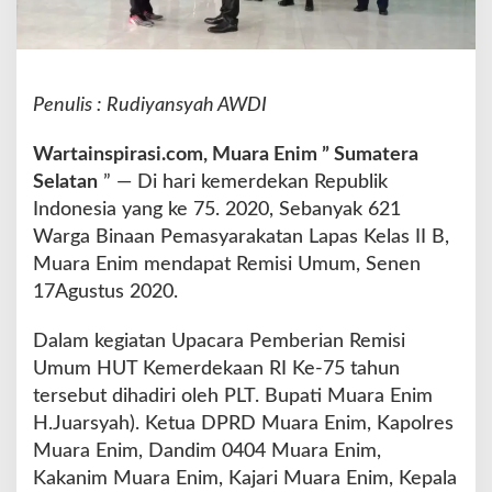
s
y
a
r
a
Penulis : Rudiyansyah AWDI
k
a
Wartainspirasi.com, Muara Enim ” Sumatera
t
Selatan
” — Di hari kemerdekan Republik
a
Indonesia yang ke 75. 2020, Sebanyak 621
n
L
Warga Binaan Pemasyarakatan Lapas Kelas II B,
a
Muara Enim mendapat Remisi Umum, Senen
p
17Agustus 2020.
a
s
Dalam kegiatan Upacara Pemberian Remisi
K
e
Umum HUT Kemerdekaan RI Ke-75 tahun
l
tersebut dihadiri oleh PLT. Bupati Muara Enim
a
H.Juarsyah). Ketua DPRD Muara Enim, Kapolres
s
Muara Enim, Dandim 0404 Muara Enim,
I
I
Kakanim Muara Enim, Kajari Muara Enim, Kepala