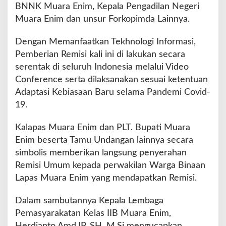
B
BNNK Muara Enim, Kepala Pengadilan Negeri
,
Muara Enim dan unsur Forkopimda Lainnya.
M
u
Dengan Memanfaatkan Tekhnologi Informasi,
a
r
Pemberian Remisi kali ini di lakukan secara
a
serentak di seluruh Indonesia melalui Video
E
Conference serta dilaksanakan sesuai ketentuan
n
Adaptasi Kebiasaan Baru selama Pandemi Covid-
i
m
19.
D
a
Kalapas Muara Enim dan PLT. Bupati Muara
p
Enim beserta Tamu Undangan lainnya secara
a
simbolis memberikan langsung penyerahan
t
R
Remisi Umum kepada perwakilan Warga Binaan
e
Lapas Muara Enim yang mendapatkan Remisi.
m
i
Dalam sambutannya Kepala Lembaga
s
Pemasyarakatan Kelas IIB Muara Enim,
i
U