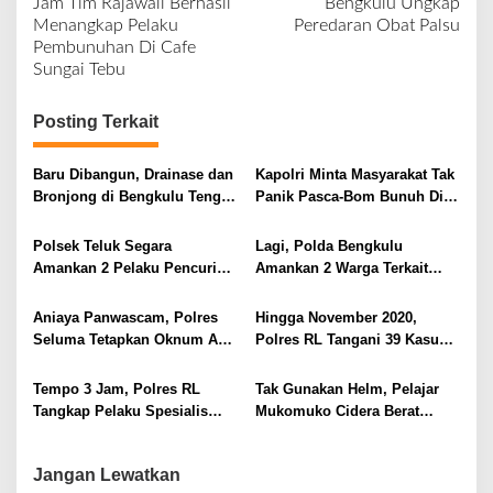
Jam Tim Rajawali Berhasil
Bengkulu Ungkap
v
Menangkap Pelaku
Peredaran Obat Palsu
Pembunuhan Di Cafe
i
Sungai Tebu
g
a
Posting Terkait
s
i
Baru Dibangun, Drainase dan
Kapolri Minta Masyarakat Tak
Bronjong di Bengkulu Tengah
Panik Pasca-Bom Bunuh Diri
p
Mulai Hancur
di Katedral
o
Polsek Teluk Segara
Lagi, Polda Bengkulu
s
Amankan 2 Pelaku Pencuri
Amankan 2 Warga Terkait
Aki, 1 Masih Dibawah Umur
Sabu di Rejang Lebong
Aniaya Panwascam, Polres
Hingga November 2020,
Seluma Tetapkan Oknum ASN
Polres RL Tangani 39 Kasus
Sebagai Tersangka
PPA
Tempo 3 Jam, Polres RL
Tak Gunakan Helm, Pelajar
Tangkap Pelaku Spesialis
Mukomuko Cidera Berat
Curanmor
Alami Laka Tunggal
Jangan Lewatkan