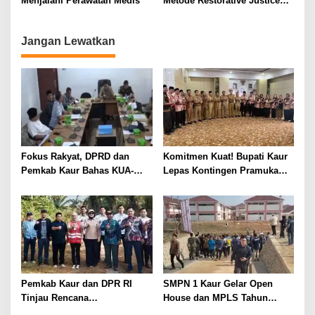
Menjalani Perawatan Medis
Metode Restorative Justice
Dalam Perkara 363 KUHP
Jangan Lewatkan
Fokus Rakyat, DPRD dan
Komitmen Kuat! Bupati Kaur
Pemkab Kaur Bahas KUA-
Lepas Kontingen Pramuka
PPAS 2027
Kaur ke Jamnas XII Cibubur
2026
Pemkab Kaur dan DPR RI
SMPN 1 Kaur Gelar Open
Tinjau Rencana
House dan MPLS Tahun
Pembangunan Jembatan
Ajaran 2026/2027, Dihadiri