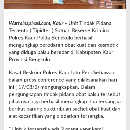
g
k
u
l
Wartainspirasi.com, Kaur –
Unit Tindak Pidana
u
Tertentu ( Tipidter ) Satuan Reserse Kriminal
U
Polres Kaur Polda Bengkulu berhasil
n
g
mengungkap peredaran obat kuat dan kosmetik
k
yang diduga palsu beredar di Kabupaten Kaur
a
Provinsi Bengkulu.
p
P
Kasat Reskrim Polres Kaur Iptu Pedi Setiawan
e
r
dalam press conference yang dilaksanakan hari
e
ini ( 17/08/2) mengungkapkan, Dalam
d
pengungkapan tindak pidana obat palsu tersebut
a
pihaknya juga berhasil menangkap dua tersangka
r
a
berikut barang bukti ribuan sachet obat kuat dan
n
alat kecantikan yang diedarkan tersangka.
O
b
” Untuk tersangka ada 2 orang yang kami