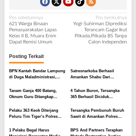
N
Pos sebelumnya
Pos berikutnya
621 Warga Binaan
Yogi-Suhirman Diprediksi
a
Pemasyarakatan Lapas
Terancam Gagal Ikut
v
Kelas II B, Muara Enim
Pilkada,Pilkada BS Tanpa
Dapat Remisi Umum
Calon Independen
i
g
Posting Terkait
a
s
BPN Kantah Bandar Lampung
Satresnarkoba Berhasil
i
di Duga Maladministrasi,
Amankan Shabu Dari
Seno Aji Sanggah BA
Pengedar 1,2 Gram
p
Pengembalian Batas
Tanam Ganja 400 Batang,
4 Tahun Buron, Tersangka
o
Oknum Guru Ditangkap
365 Berhasil Diciduk
s
Polres Rejang Lebong
Satreskrim Polres Lahat
Pelaku 363 Keok Diterjang
Tersangka Pembunuh Buruh
Peluru Tim Tiger’s Polres
Sawit di Amankan Polres
Lahat
Benteng
1 Pelaku Begal Harus
BPS And Partners Terapkan