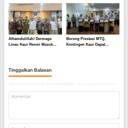
Timbang di Maje
Pejabat Pusat dan Daerah
Alhamdulillah! Dermaga
Borong Prestasi MTQ,
Linau Kaur Resmi Masuk
Kontingen Kaur Dapat
Tahap Pembangunan, Target
Apresiasi dan Reward dari
Mulai 2027
Bupati
Tinggalkan Balasan
Alamat email Anda tidak akan dipublikasikan.
Ruas yang wajib ditandai
*