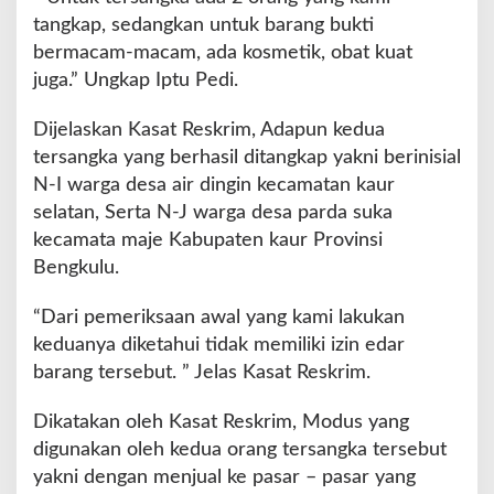
a
tangkap, sedangkan untuk barang bukti
t
P
bermacam-macam, ada kosmetik, obat kuat
a
juga.” Ungkap Iptu Pedi.
l
s
Dijelaskan Kasat Reskrim, Adapun kedua
u
tersangka yang berhasil ditangkap yakni berinisial
N-I warga desa air dingin kecamatan kaur
selatan, Serta N-J warga desa parda suka
kecamata maje Kabupaten kaur Provinsi
Bengkulu.
“Dari pemeriksaan awal yang kami lakukan
keduanya diketahui tidak memiliki izin edar
barang tersebut. ” Jelas Kasat Reskrim.
Dikatakan oleh Kasat Reskrim, Modus yang
digunakan oleh kedua orang tersangka tersebut
yakni dengan menjual ke pasar – pasar yang