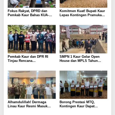
Fokus Rakyat, DPRD dan
Komitmen Kuat! Bupati Kaur
Pemkab Kaur Bahas KUA-
Lepas Kontingen Pramuka
PPAS 2027
Kaur ke Jamnas XII Cibubur
2026
Pemkab Kaur dan DPR RI
SMPN 1 Kaur Gelar Open
Tinjau Rencana
House dan MPLS Tahun
Pembangunan Jembatan
Ajaran 2026/2027, Dihadiri
Timbang di Maje
Pejabat Pusat dan Daerah
Alhamdulillah! Dermaga
Borong Prestasi MTQ,
Linau Kaur Resmi Masuk
Kontingen Kaur Dapat
Tahap Pembangunan, Target
Apresiasi dan Reward dari
Mulai 2027
Bupati