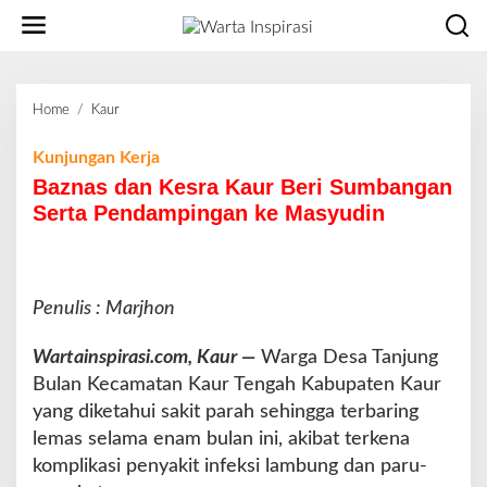
L
e
w
a
t
Home
/
Kaur
B
i
a
k
z
Kunjungan Kerja
e
n
Baznas dan Kesra Kaur Beri Sumbangan
k
a
o
Serta Pendampingan ke Masyudin
s
n
d
t
a
e
n
n
Penulis : Marjhon
K
e
s
Wartainspirasi.com, Kaur —
Warga Desa Tanjung
r
Bulan Kecamatan Kaur Tengah Kabupaten Kaur
a
yang diketahui sakit parah sehingga terbaring
K
lemas selama enam bulan ini, akibat terkena
a
u
komplikasi penyakit infeksi lambung dan paru-
r