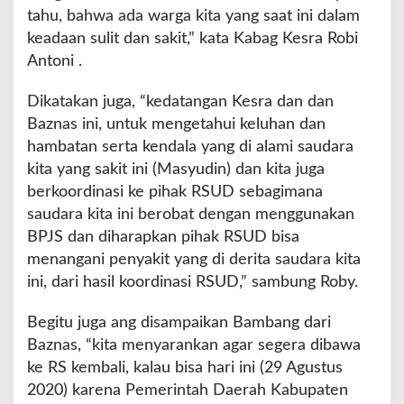
a
tahu, bahwa ada warga kita yang saat ini dalam
m
keadaan sulit dan sakit,” kata Kabag Kesra Robi
p
Antoni .
i
n
g
Dikatakan juga, “kedatangan Kesra dan dan
a
Baznas ini, untuk mengetahui keluhan dan
n
hambatan serta kendala yang di alami saudara
k
kita yang sakit ini (Masyudin) dan kita juga
e
M
berkoordinasi ke pihak RSUD sebagimana
a
saudara kita ini berobat dengan menggunakan
s
BPJS dan diharapkan pihak RSUD bisa
y
menangani penyakit yang di derita saudara kita
u
d
ini, dari hasil koordinasi RSUD,” sambung Roby.
i
n
Begitu juga ang disampaikan Bambang dari
Baznas, “kita menyarankan agar segera dibawa
ke RS kembali, kalau bisa hari ini (29 Agustus
2020) karena Pemerintah Daerah Kabupaten