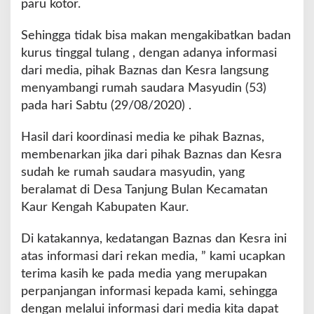
paru kotor.
B
e
Sehingga tidak bisa makan mengakibatkan badan
r
kurus tinggal tulang , dengan adanya informasi
i
S
dari media, pihak Baznas dan Kesra langsung
u
menyambangi rumah saudara Masyudin (53)
m
pada hari Sabtu (29/08/2020) .
b
a
Hasil dari koordinasi media ke pihak Baznas,
n
g
membenarkan jika dari pihak Baznas dan Kesra
a
sudah ke rumah saudara masyudin, yang
n
beralamat di Desa Tanjung Bulan Kecamatan
S
Kaur Kengah Kabupaten Kaur.
e
r
t
Di katakannya, kedatangan Baznas dan Kesra ini
a
atas informasi dari rekan media, ” kami ucapkan
P
terima kasih ke pada media yang merupakan
e
perpanjangan informasi kepada kami, sehingga
n
d
dengan melalui informasi dari media kita dapat