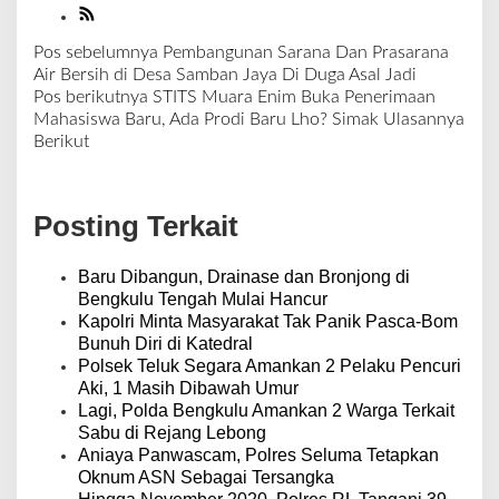
Pos sebelumnya
Pembangunan Sarana Dan Prasarana
N
Air Bersih di Desa Samban Jaya Di Duga Asal Jadi
a
Pos berikutnya
STITS Muara Enim Buka Penerimaan
v
Mahasiswa Baru, Ada Prodi Baru Lho? Simak Ulasannya
i
Berikut
g
a
s
Posting Terkait
i
p
o
Baru Dibangun, Drainase dan Bronjong di
s
Bengkulu Tengah Mulai Hancur
Kapolri Minta Masyarakat Tak Panik Pasca-Bom
Bunuh Diri di Katedral
Polsek Teluk Segara Amankan 2 Pelaku Pencuri
Aki, 1 Masih Dibawah Umur
Lagi, Polda Bengkulu Amankan 2 Warga Terkait
Sabu di Rejang Lebong
Aniaya Panwascam, Polres Seluma Tetapkan
Oknum ASN Sebagai Tersangka