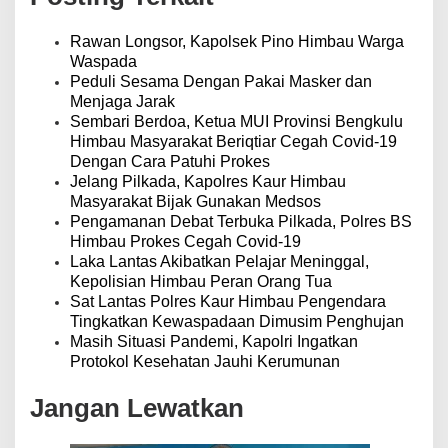
s
i
p
Rawan Longsor, Kapolsek Pino Himbau Warga
o
Waspada
s
Peduli Sesama Dengan Pakai Masker dan
Menjaga Jarak
Sembari Berdoa, Ketua MUI Provinsi Bengkulu
Himbau Masyarakat Beriqtiar Cegah Covid-19
Dengan Cara Patuhi Prokes
Jelang Pilkada, Kapolres Kaur Himbau
Masyarakat Bijak Gunakan Medsos
Pengamanan Debat Terbuka Pilkada, Polres BS
Himbau Prokes Cegah Covid-19
Laka Lantas Akibatkan Pelajar Meninggal,
Kepolisian Himbau Peran Orang Tua
Sat Lantas Polres Kaur Himbau Pengendara
Tingkatkan Kewaspadaan Dimusim Penghujan
Masih Situasi Pandemi, Kapolri Ingatkan
Protokol Kesehatan Jauhi Kerumunan
Jangan Lewatkan