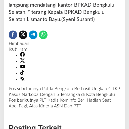
langsung mendatangi kantor BPKAD Bengkulu
Selatan, ” terang Kepala BPKAD Bengkulu
Selatan Lismanto Bayu.(Syeni Susanti)
Himbauan
Ikuti Kami
Pos sebelumnya
Polda Bengkulu Berhasil Ungkap 4 TKP
N
Kasus Narkoba Dengan 5 Tersangka di Kota Bengkulu
a
Pos berikutnya
PLT Kadis Kominfo Beri Hadiah Saat
v
Apel Pagi, Atas Kinerja ASN Dan PTT
i
g
a
Posting Terkait