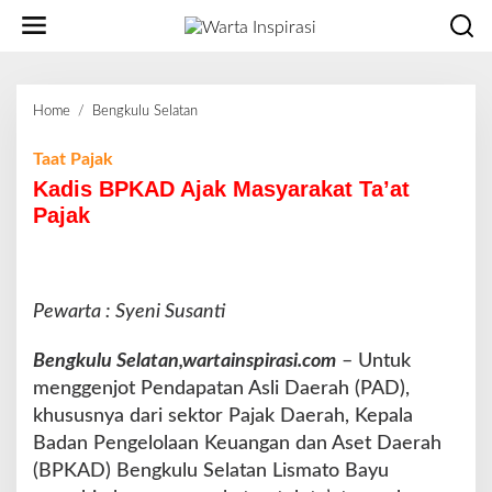
L
e
w
a
t
Home
/
Bengkulu Selatan
K
i
a
k
d
Taat Pajak
e
i
Kadis BPKAD Ajak Masyarakat Ta’at
k
s
o
Pajak
B
n
P
t
K
e
A
n
Pewarta : Syeni Susanti
D
A
j
Bengkulu Selatan,wartainspirasi.com
– Untuk
a
menggenjot Pendapatan Asli Daerah (PAD),
k
khususnya dari sektor Pajak Daerah, Kepala
M
Badan Pengelolaan Keuangan dan Aset Daerah
a
s
(BPKAD) Bengkulu Selatan Lismato Bayu
y