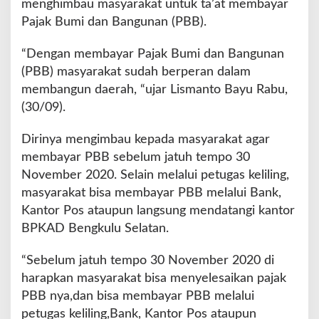
menghimbau masyarakat untuk ta’at membayar
a
Pajak Bumi dan Bangunan (PBB).
r
a
“Dengan membayar Pajak Bumi dan Bangunan
k
a
(PBB) masyarakat sudah berperan dalam
t
membangun daerah, “ujar Lismanto Bayu Rabu,
T
(30/09).
a
'
Dirinya mengimbau kepada masyarakat agar
a
t
membayar PBB sebelum jatuh tempo 30
P
November 2020. Selain melalui petugas keliling,
a
masyarakat bisa membayar PBB melalui Bank,
j
Kantor Pos ataupun langsung mendatangi kantor
a
k
BPKAD Bengkulu Selatan.
“Sebelum jatuh tempo 30 November 2020 di
harapkan masyarakat bisa menyelesaikan pajak
PBB nya,dan bisa membayar PBB melalui
petugas keliling,Bank, Kantor Pos ataupun