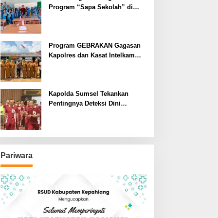
Program “Sapa Sekolah” di
SMAN 1 Bengkulu Tengah
Program GEBRAKAN Gagasan
Kapolres dan Kasat Intelkam
Polres Lahat Menyasar ke Siswa
SDN dan SMPN di Jarai
Kapolda Sumsel Tekankan
Pentingnya Deteksi Dini
Kesehatan untuk Optimalisasi
Pelayanan Kepolisian
Pariwara