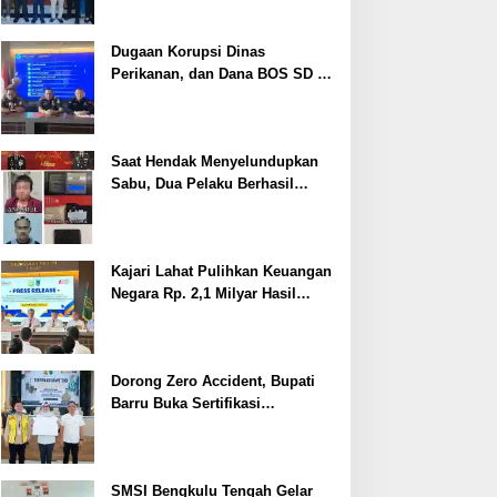
Dugaan Korupsi Dinas
Perikanan, dan Dana BOS SD –
SMP Tahun 2025 – 2026 Terus
Dipertajam Kajari Lahat
Saat Hendak Menyelundupkan
Sabu, Dua Pelaku Berhasil
Ditangkap
Kajari Lahat Pulihkan Keuangan
Negara Rp. 2,1 Milyar Hasil
Temuan BPK RI
Dorong Zero Accident, Bupati
Barru Buka Sertifikasi
Supervisor K3 Konstruksi
SMSI Bengkulu Tengah Gelar