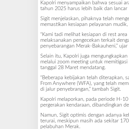
Kapolri menyampaikan bahwa sesuai ar
a
tahun 2025 harus lebih baik dan lanca
n
W
Sigit menjelaskan, pihaknya telah menge
F
memastikan kesiapan pelayanan mudik, 
A
B
“Kami tadi melihat kesiapan di rest ar
e
melaksanakan pengecekan terkait denga
r
penyebarangan Merak-Bakauheni,” ujar 
h
a
Selain itu, Kapolri juga mengungkapkan
s
melalui zoom meeting untuk memitigasi 
i
tanggal 28 Maret mendatang.
l
“Beberapa kebijakan telah diterapkan, s
K
From Anywhere (WFA), yang telah mem
u
di jalur penyebrangan,” tambah Sigit.
r
a
Kapolri melaporkan, pada periode H-10 
n
pergerakan kendaraan, dibandingkan d
g
i
Namun, Sigit optimis dengan adanya keb
K
terurai, meskipun masih ada sekitar 170
e
pelabuhan Merak.