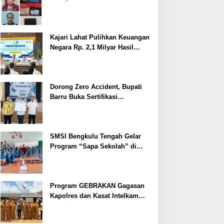
Ditangkap
Kajari Lahat Pulihkan Keuangan
Negara Rp. 2,1 Milyar Hasil
Temuan BPK RI
Dorong Zero Accident, Bupati
Barru Buka Sertifikasi
Supervisor K3 Konstruksi
SMSI Bengkulu Tengah Gelar
Program “Sapa Sekolah” di
SMAN 1 Bengkulu Tengah
Program GEBRAKAN Gagasan
Kapolres dan Kasat Intelkam
Polres Lahat Menyasar ke Siswa
SDN dan SMPN di Jarai