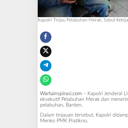
t
K
e
Kapolri Tinjau Pelabuhan Merak, Sebut Kebij
b
i
j
a
k
a
n
D
i
s
k
o
n
Wartainspirasi.com
– Kapolri Jenderal L
T
eksekutif Pelabuhan Merak dan meneri
i
pelabuhan, Banten.
k
e
Dalam tinjauan tersebut, Kapolri didam
t
Menko PMK Pratikno.
d