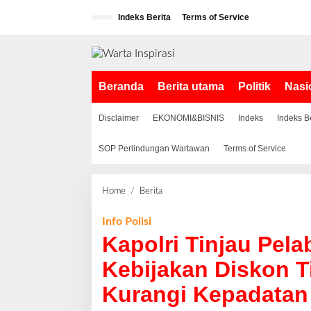
L
Indeks Berita
Terms of Service
e
w
a
t
i
Beranda
Berita utama
Politik
Nasi
k
e
k
Disclaimer
EKONOMI&BISNIS
Indeks
Indeks B
o
n
SOP Perlindungan Wartawan
Terms of Service
t
e
n
Home
/
Berita
K
a
p
Info Polisi
o
Kapolri Tinjau Pel
l
r
Kebijakan Diskon T
i
Kurangi Kepadatan
T
i