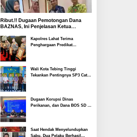
Ribut.!! Dugaan Pemotongan Dana
BAZNAS, Ini Penjelasan Ketua
BAZNAS Lahat
Kapolres Lahat Terima
Penghargaan Predikat
Pelayanan Prima dari Polda
Sumsel Tahun 2026
Wali Kota Tebing Tinggi
Tekankan Pentingnya SP3 Catin
Cegah Stunting
Dugaan Korupsi Dinas
Perikanan, dan Dana BOS SD –
SMP Tahun 2025 – 2026 Terus
Dipertajam Kajari Lahat
Saat Hendak Menyelundupkan
Sabu, Dua Pelaku Berhasil