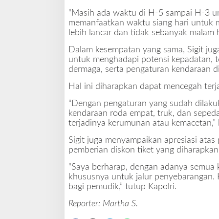
p
a
“Masih ada waktu di H-5 sampai H-3 u
d
memanfaatkan waktu siang hari untuk me
a
lebih lancar dan tidak sebanyak malam har
t
Dalam kesempatan yang sama, Sigit juga
a
untuk menghadapi potensi kepadatan, te
n
dermaga, serta pengaturan kendaraan di
Hal ini diharapkan dapat mencegah terj
“Dengan pengaturan yang sudah dilakuk
kendaraan roda empat, truk, dan sepeda
terjadinya kerumunan atau kemacetan,” 
Sigit juga menyampaikan apresiasi atas p
pemberian diskon tiket yang diharapka
“Saya berharap, dengan adanya semua ke
khususnya untuk jalur penyebarangan. 
bagi pemudik,” tutup Kapolri.
Reporter:
Martha S.