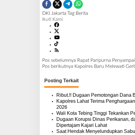
DKI Jakarta
Tag Berita
Ikuti Kami
Pos sebelumnya
Rapat Paripurna Penyampai
N
Pos berikutnya
Kapolres Baru Melewati Ger
a
v
Posting Terkait
i
g
a
Ribut.!! Dugaan Pemotongan Dana 
s
Kapolres Lahat Terima Penghargaan
i
2026
p
Wali Kota Tebing Tinggi Tekankan P
o
Dugaan Korupsi Dinas Perikanan, 
s
Dipertajam Kajari Lahat
Saat Hendak Menyelundupkan Sabu,