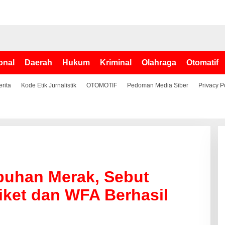
onal
Daerah
Hukum
Kriminal
Olahraga
Otomatif
erita
Kode Etik Jurnalistik
OTOMOTIF
Pedoman Media Siber
Privacy P
abuhan Merak, Sebut
iket dan WFA Berhasil