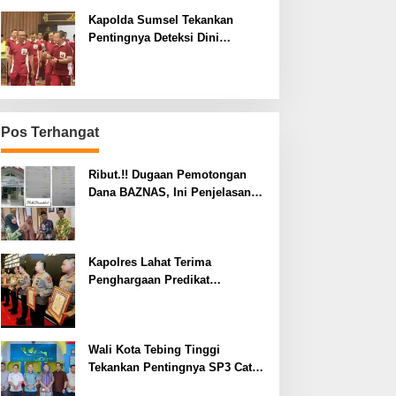
Kapolda Sumsel Tekankan
Pentingnya Deteksi Dini
Kesehatan untuk Optimalisasi
Pelayanan Kepolisian
Pos Terhangat
Ribut.!! Dugaan Pemotongan
Dana BAZNAS, Ini Penjelasan
Ketua BAZNAS Lahat
Kapolres Lahat Terima
Penghargaan Predikat
Pelayanan Prima dari Polda
Sumsel Tahun 2026
Wali Kota Tebing Tinggi
Tekankan Pentingnya SP3 Catin
Cegah Stunting