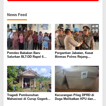
News Feed
Pemdes Babakan Baru
Pergantian Jabatan, Kasat
Salurkan BLT-DD Rapel 6
Binmas Polres Rejang
Bulan ke 10 KPM
Lebong Gelar Acara Kenal
Pamit
Tragedi Pembunuhan
Kecurangan Pileg DPRD di
Mahasiswi di Curup Gegerkan
Duga Melibatkan KPU dan
Warga
Bawaslu Rejang Lebong