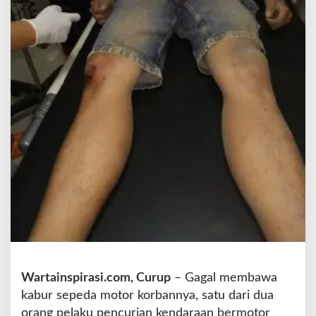
t
o
r
,
P
e
l
a
k
u
C
u
r
a
n
m
o
r
D
Wartainspirasi.com, Curup
– Gagal membawa
i
a
kabur sepeda motor korbannya, satu dari dua
m
orang pelaku pencurian kendaraan bermotor