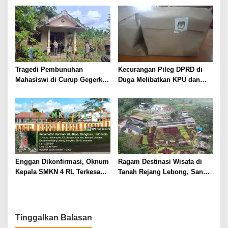
Pamit
Tragedi Pembunuhan
Kecurangan Pileg DPRD di
Mahasiswi di Curup Gegerkan
Duga Melibatkan KPU dan
Warga
Bawaslu Rejang Lebong
Enggan Dikonfirmasi, Oknum
Ragam Destinasi Wisata di
Kepala SMKN 4 RL Terkesan
Tanah Rejang Lebong, Sangat
Hindari Wartawan
Cocok Pilihan Liburan
Tinggalkan Balasan