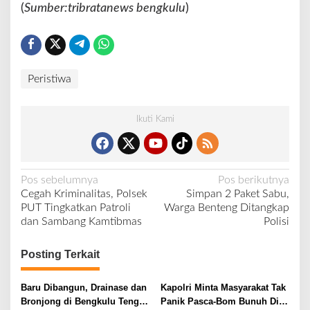
(
Sumber:tribratanews bengkulu
)
Peristiwa
Ikuti Kami
N
Pos sebelumnya
Pos berikutnya
Cegah Kriminalitas, Polsek
Simpan 2 Paket Sabu,
a
PUT Tingkatkan Patroli
Warga Benteng Ditangkap
v
dan Sambang Kamtibmas
Polisi
i
Posting Terkait
g
a
Baru Dibangun, Drainase dan
Kapolri Minta Masyarakat Tak
s
Bronjong di Bengkulu Tengah
Panik Pasca-Bom Bunuh Diri