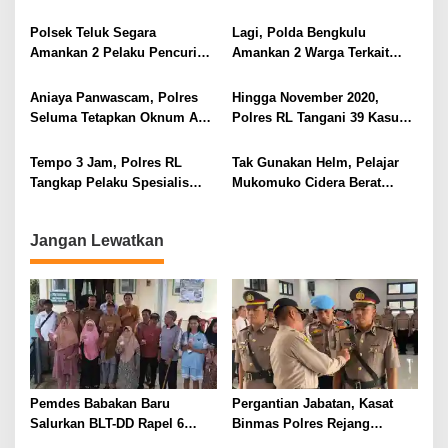
i
Mulai Hancur
di Katedral
p
Polsek Teluk Segara
Lagi, Polda Bengkulu
Amankan 2 Pelaku Pencuri
Amankan 2 Warga Terkait
o
Aki, 1 Masih Dibawah Umur
Sabu di Rejang Lebong
s
Aniaya Panwascam, Polres
Hingga November 2020,
Seluma Tetapkan Oknum ASN
Polres RL Tangani 39 Kasus
Sebagai Tersangka
PPA
Tempo 3 Jam, Polres RL
Tak Gunakan Helm, Pelajar
Tangkap Pelaku Spesialis
Mukomuko Cidera Berat
Curanmor
Alami Laka Tunggal
Jangan Lewatkan
Pemdes Babakan Baru
Pergantian Jabatan, Kasat
Salurkan BLT-DD Rapel 6
Binmas Polres Rejang
Bulan ke 10 KPM
Lebong Gelar Acara Kenal