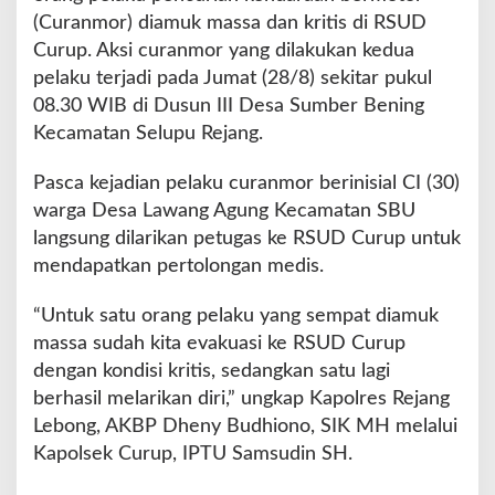
u
(Curanmor) diamuk massa dan kritis di RSUD
k
Curup. Aksi curanmor yang dilakukan kedua
M
a
pelaku terjadi pada Jumat (28/8) sekitar pukul
s
08.30 WIB di Dusun III Desa Sumber Bening
s
Kecamatan Selupu Rejang.
a
Pasca kejadian pelaku curanmor berinisial CI (30)
warga Desa Lawang Agung Kecamatan SBU
langsung dilarikan petugas ke RSUD Curup untuk
mendapatkan pertolongan medis.
“Untuk satu orang pelaku yang sempat diamuk
massa sudah kita evakuasi ke RSUD Curup
dengan kondisi kritis, sedangkan satu lagi
berhasil melarikan diri,” ungkap Kapolres Rejang
Lebong, AKBP Dheny Budhiono, SIK MH melalui
Kapolsek Curup, IPTU Samsudin SH.