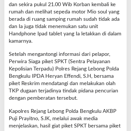
o
dan sekira pukul 21.00 Wib Korban kembali ke
r
rumah dan melihat sepeda motor Mio soul yang
K
berada di ruang samping rumah sudah tidak ada
e
h
dan Ia juga tidak menemukan satu unit
i
Handphone Ipad tablet yang Ia letakkan di dalam
l
kamarnya.
a
n
Setelah mengantongi informasi dari pelapor,
g
a
Perwira Siaga piket SPKT (Sentra Pelayanan
n
Kepolisian Terpadu) Polres Rejang Lebong Polda
S
Bengkulu IPDA Heryan Effendi, S.H, bersama
e
piket Reskrim mendatangi dan melakukan olah
p
e
TKP dugaan terjadinya tindak pidana pencurian
d
dengan pemberatan tersebut.
a
M
Kapolres Rejang Lebong Polda Bengkulu AKBP
o
Puji Prayitno, S.IK, melalui awak media
t
o
menjelaskan, hasil giat piket SPKT bersama piket
r