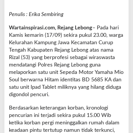
W
a
Penulis : Erika Sembiring
r
g
Wartainspirasi.com, Rejang Lebong
– Pada hari
a
R
Kamis kemarin (17/09) sekira pukul 23.00, warga
e
Kelurahan Kampung Jawa Kecamatan Curup
j
Tengah Kabupaten Rejang Lebong atas nama
a
Rizal (53) yang berprofesi sebagai wiraswasta
n
g
mendatangi Polres Rejang Lebong guna
L
melaporkan satu unit Sepeda Motor Yamaha Mio
e
Soul berwarna Hitam identitas BD 5685 KA dan
b
satu unit Ipad Tablet miliknya yang hilang diduga
o
n
digondol pencuri.
g
M
Berdasarkan keterangan korban, kronologi
e
pencurian ini terjadi sekira pukul 15.00 Wib
l
ketika korban pergi meninggalkan rumah dalam
a
p
keadaan pintu tertutup namun tidak terkunci,