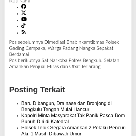
Ikuti Kami
Pos sebelumnya
Dimediasi Bhabinkamtibmas Polsek
N
Gading Cempaka, Warga Padang Nangka Sepakat
a
Berdamai
v
Pos berikutnya
Sat Narkoba Polres Bengkulu Selatan
i
Amankan Penjual Miras dan Obat Terlarang
g
a
s
Posting Terkait
i
p
o
Baru Dibangun, Drainase dan Bronjong di
s
Bengkulu Tengah Mulai Hancur
Kapolri Minta Masyarakat Tak Panik Pasca-Bom
Bunuh Diri di Katedral
Polsek Teluk Segara Amankan 2 Pelaku Pencuri
Aki, 1 Masih Dibawah Umur