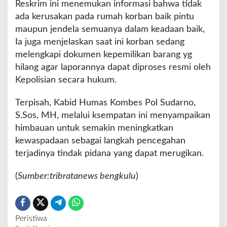
Reskrim ini menemukan informasi bahwa tidak
d
ada kerusakan pada rumah korban baik pintu
a
maupun jendela semuanya dalam keadaan baik,
n
I
Ia juga menjelaskan saat ini korban sedang
p
melengkapi dokumen kepemilikan barang yg
a
hilang agar laporannya dapat diproses resmi oleh
d
Kepolisian secara hukum.
Terpisah, Kabid Humas Kombes Pol Sudarno,
S.Sos, MH, melalui ksempatan ini menyampaikan
himbauan untuk semakin meningkatkan
kewaspadaan sebagai langkah pencegahan
terjadinya tindak pidana yang dapat merugikan.
(
Sumber:tribratanews bengkulu
)
Peristiwa