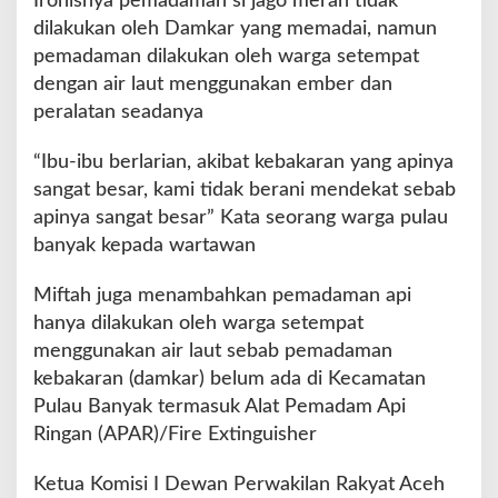
Ironisnya pemadaman si jago merah tidak
h
dilakukan oleh Damkar yang memadai, namun
S
pemadaman dilakukan oleh warga setempat
i
dengan air laut menggunakan ember dan
n
g
peralatan seadanya
k
i
“Ibu-ibu berlarian, akibat kebakaran yang apinya
l
sangat besar, kami tidak berani mendekat sebab
U
apinya sangat besar” Kata seorang warga pulau
s
u
banyak kepada wartawan
l
k
Miftah juga menambahkan pemadaman api
a
hanya dilakukan oleh warga setempat
n
menggunakan air laut sebab pemadaman
A
P
kebakaran (damkar) belum ada di Kecamatan
A
Pulau Banyak termasuk Alat Pemadam Api
R
Ringan (APAR)/Fire Extinguisher
S
e
Ketua Komisi I Dewan Perwakilan Rakyat Aceh
t