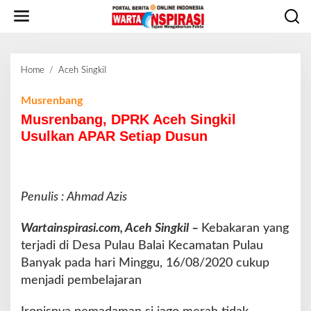
L
e
w
a
t
Home
/
Aceh Singkil
M
i
u
k
s
Musrenbang
e
r
Musrenbang, DPRK Aceh Singkil
k
e
o
Usulkan APAR Setiap Dusun
n
n
b
t
a
e
n
n
Penulis : Ahmad Azis
g
,
D
Wartainspirasi.com, Aceh Singkil –
Kebakaran yang
P
terjadi di Desa Pulau Balai Kecamatan Pulau
R
Banyak pada hari Minggu, 16/08/2020 cukup
K
menjadi pembelajaran
A
c
e