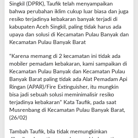
i
Singkil (DPRK), Taufik telah menyampaikan
a
bahwa perubahan iklim cukup luar biasa dan juga
p
resiko terjadinya kebakaran banyak terjadi di
D
kabupaten Aceh Singkil, paling tidak harus ada
u
s
upaya dan solusi di Kecamatan Pulau Banyak dan
u
Kecamatan Pulau Banyak Barat
n
“Karena memang di 2 kecamatan ini tidak ada
mobiler pemadam kebakaran, kami sampaikan di
Kecamatan Pulau Banyak dan Kecamatan Pulau
Banyak Barat paling tidak ada Alat Pemadam Api
Ringan (APAR)/Fire Extinguisher, itu mungkin
bisa jadi sebuah solusi meminimalisir resiko
terjadinya kebakaran” Kata Taufik, pada saat
Musrenbang di Kecamatan Pulau Banyak Barat,
(26/02)
Tambah Taufik, bila tidak memungkinkan