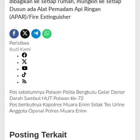
dibagikan ke setiap rumah, mungkin ke setiap
Dusun ada Alat Pemadam Api Ringan
(APAR)/Fire Extinguisher
Peristiwa
Ikuti Kami
Pos sebelumnya
Polwan Polda Bengkulu Gelar Donor
N
Darah Sambut HUT Polwan Ke-72
a
Pos berikutnya
Kapolres Muara Enim Sidak Tes Urine
v
Anggota Opsnal Polres Muara Enim
i
g
a
Posting Terkait
s