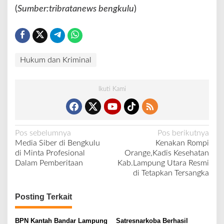
(
Sumber:tribratanews bengkulu
)
Hukum dan Kriminal
Ikuti Kami
N
Pos sebelumnya
Pos berikutnya
Media Siber di Bengkulu
Kenakan Rompi
a
di Minta Profesional
Orange,Kadis Kesehatan
v
Dalam Pemberitaan
Kab.Lampung Utara Resmi
di Tetapkan Tersangka
i
g
Posting Terkait
a
s
BPN Kantah Bandar Lampung
Satresnarkoba Berhasil