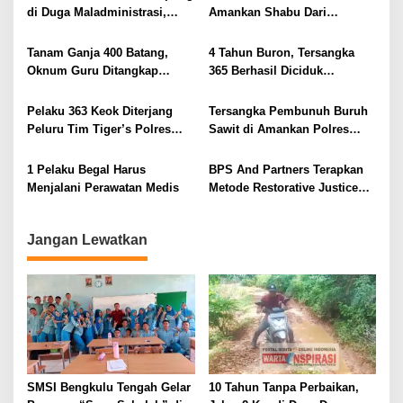
i
di Duga Maladministrasi,
Amankan Shabu Dari
Seno Aji Sanggah BA
Pengedar 1,2 Gram
p
Pengembalian Batas
Tanam Ganja 400 Batang,
4 Tahun Buron, Tersangka
o
Oknum Guru Ditangkap
365 Berhasil Diciduk
s
Polres Rejang Lebong
Satreskrim Polres Lahat
Pelaku 363 Keok Diterjang
Tersangka Pembunuh Buruh
Peluru Tim Tiger’s Polres
Sawit di Amankan Polres
Lahat
Benteng
1 Pelaku Begal Harus
BPS And Partners Terapkan
Menjalani Perawatan Medis
Metode Restorative Justice
Dalam Perkara 363 KUHP
Jangan Lewatkan
SMSI Bengkulu Tengah Gelar
10 Tahun Tanpa Perbaikan,