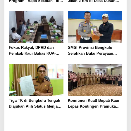
Program “Sapa Sekolah” di
Jalan 2 Km di Desa Dusun
SMAN 1 Bengkulu Tengah
Anyar Bengkulu Tengah
Berlumpur dan Berlubang
Fokus Rakyat, DPRD dan
SMSI Provinsi Bengkulu
Pemkab Kaur Bahas KUA-
Serahkan Buku Perayaan
PPAS 2027
Tabot kepada Dirlantas Polda
Bengkulu
Tiga TK di Bengkulu Tengah
Komitmen Kuat! Bupati Kaur
Diajukan Alih Status Menjadi
Lepas Kontingen Pramuka
Negeri
Kaur ke Jamnas XII Cibubur
2026