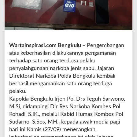
o
b
a
J
e
n
i
Wartainspirasi.com Bengkulu –
Pengembangan
s
atas keberhasilan dilakukannya pengamanan
S
a
terhadap satu orang terduga pelaku
b
penyalahgunaan narkoba jenis sabu, Jajaran
u
Direktorat Narkoba Polda Bengkulu kembali
,
berhasil mengamankan satu orang terduga
2
P
pelaku.
r
Kapolda Bengkulu Irjen Pol Drs Teguh Sarwono,
i
M.Si, didampingi Dir Res Narkoba Kombes Pol
a
Rohadi, S.IK., melalui Kabid Humas Kombes Pol
D
i
Sudarno, S.Sos, MH., kepada awak media pagi
a
hari ini Kamis (27/09) menerangkan,
m