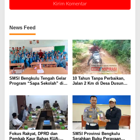
News Feed
SMSI Bengkulu Tengah Gelar
10 Tahun Tanpa Perbaikan,
Program “Sapa Sekolah” di
Jalan 2 Km di Desa Dusun
SMAN 1 Bengkulu Tengah
Anyar Bengkulu Tengah
Berlumpur dan Berlubang
Fokus Rakyat, DPRD dan
SMSI Provinsi Bengkulu
Pemkab Kaur Bahas KUA-
Serahkan Buku Perayaan