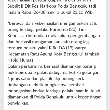
keberhasilan pengungkapan ini oleh Jajaran
a
Subdit II Dit Res Narkoba Polda Bengkulu tadi
n
k
malam Rabu (26/08) sekira pukul 23.10 Wib.
a
n
“berawal dari keberhasilan mengamankan satu
P
orang terduga pelaku Purnomo (20), Tim
o
Kepolisian kemudian melakukan pengembangan
l
d
dan berhasil mengamankan satu orang lagi
a
terduga pelaku yakni Rifki DA (19) warga
B
Kecamatan Ratu Agung Kota Bengkulu” tambah
e
Kabid Humas.
n
g
Dalam perkara ini, berhasil diamankan barang
k
bukti berupa 5 paket diduga narkotika golongan
u
1 jenis sabu dan plastik klip bening serta
l
timbangan elektrik pungkasnya sembari
u
menegaskan kedua terduga pelaku saat ini telah
diamankan di Polda Bengkulu untuk kepentingan
penyidikan.