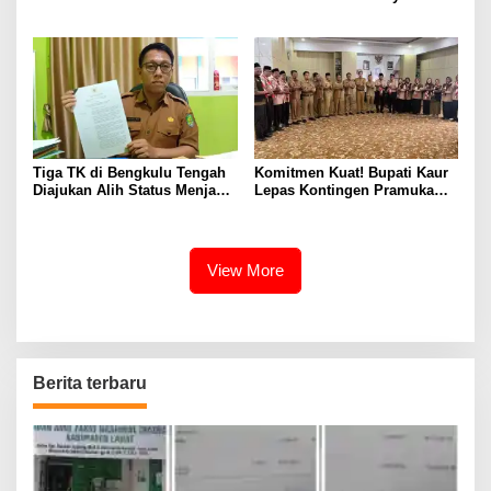
PPAS 2027
Tabot kepada Dirlantas Polda
Bengkulu
Tiga TK di Bengkulu Tengah
Komitmen Kuat! Bupati Kaur
Diajukan Alih Status Menjadi
Lepas Kontingen Pramuka
Negeri
Kaur ke Jamnas XII Cibubur
2026
View More
Berita terbaru