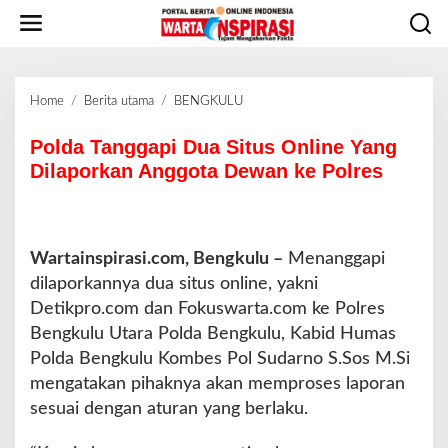
L
e
w
a
t
Home
/
Berita utama
/
BENGKULU
P
i
o
k
l
Polda Tanggapi Dua Situs Online Yang
e
d
Dilaporkan Anggota Dewan ke Polres
k
a
o
T
n
a
t
n
e
Wartainspirasi.com, Bengkulu –
Menanggapi
g
n
dilaporkannya dua situs online, yakni
g
a
Detikpro.com dan Fokuswarta.com ke Polres
p
Bengkulu Utara Polda Bengkulu, Kabid Humas
i
Polda Bengkulu Kombes Pol Sudarno S.Sos M.Si
D
mengatakan pihaknya akan memproses laporan
u
a
sesuai dengan aturan yang berlaku.
S
i