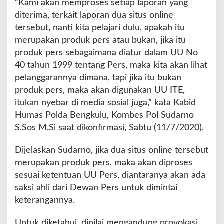
“Kami akan memproses setiap laporan yang
t
diterima, terkait laporan dua situs online
u
tersebut, nanti kita pelajari dulu, apakah itu
s
O
merupakan produk pers atau bukan, jika itu
n
produk pers sebagaimana diatur dalam UU No
l
40 tahun 1999 tentang Pers, maka kita akan lihat
i
pelanggarannya dimana, tapi jika itu bukan
n
e
produk pers, maka akan digunakan UU ITE,
Y
itukan nyebar di media sosial juga,” kata Kabid
a
Humas Polda Bengkulu, Kombes Pol Sudarno
n
S.Sos M.Si saat dikonfirmasi, Sabtu (11/7/2020).
g
D
i
Dijelaskan Sudarno, jika dua situs online tersebut
l
merupakan produk pers, maka akan diproses
a
sesuai ketentuan UU Pers, diantaranya akan ada
p
saksi ahli dari Dewan Pers untuk dimintai
o
r
keterangannya.
k
a
Untuk diketahui, dinilai mengandung provokasi