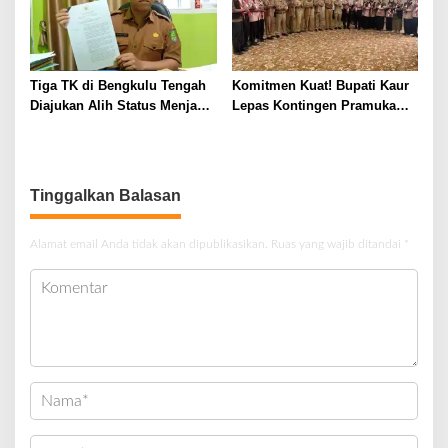
Tiga TK di Bengkulu Tengah
Komitmen Kuat! Bupati Kaur
Diajukan Alih Status Menjadi
Lepas Kontingen Pramuka
Negeri
Kaur ke Jamnas XII Cibubur
2026
Tinggalkan Balasan
Alamat email Anda tidak akan dipublikasikan.
Ruas yang wajib ditandai
*