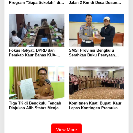
Program “Sapa Sekolah” di
Jalan 2 Km di Desa Dusun
SMAN 1 Bengkulu Tengah
Anyar Bengkulu Tengah
Berlumpur dan Berlubang
Fokus Rakyat, DPRD dan
SMSI Provinsi Bengkulu
Pemkab Kaur Bahas KUA-
Serahkan Buku Perayaan
PPAS 2027
Tabot kepada Dirlantas Polda
Bengkulu
Tiga TK di Bengkulu Tengah
Komitmen Kuat! Bupati Kaur
Diajukan Alih Status Menjadi
Lepas Kontingen Pramuka
Negeri
Kaur ke Jamnas XII Cibubur
2026
View More