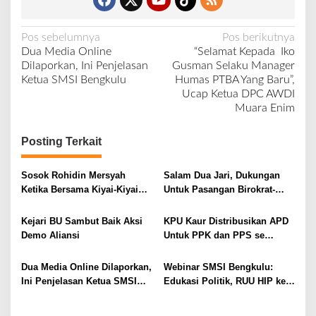
N
Pos sebelumnya
Pos berikutnya
Dua Media Online
“Selamat Kepada Iko
a
Dilaporkan, Ini Penjelasan
Gusman Selaku Manager
v
Ketua SMSI Bengkulu
Humas PTBA Yang Baru”,
Ucap Ketua DPC AWDI
i
Muara Enim
g
a
Posting Terkait
s
i
Sosok Rohidin Mersyah
Salam Dua Jari, Dukungan
Ketika Bersama Kiyai-Kiyai
Untuk Pasangan Birokrat-
p
Kampung Ala Gusdur
Politisi (Budi-Helmi) Terus
o
Mengalir.
Kejari BU Sambut Baik Aksi
KPU Kaur Distribusikan APD
s
Demo Aliansi
Untuk PPK dan PPS se
Kabupaten Kaur
Dua Media Online Dilaporkan,
Webinar SMSI Bengkulu:
Ini Penjelasan Ketua SMSI
Edukasi Politik, RUU HIP ke
Bengkulu
RUU PIP