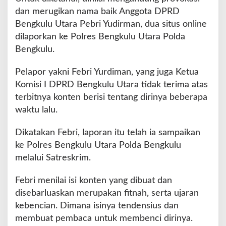
n
dan merugikan nama baik Anggota DPRD
A
Bengkulu Utara Pebri Yudirman, dua situs online
n
g
dilaporkan ke Polres Bengkulu Utara Polda
g
Bengkulu.
o
t
Pelapor yakni Febri Yurdiman, yang juga Ketua
a
Komisi I DPRD Bengkulu Utara tidak terima atas
D
e
terbitnya konten berisi tentang dirinya beberapa
w
waktu lalu.
a
n
Dikatakan Febri, laporan itu telah ia sampaikan
k
ke Polres Bengkulu Utara Polda Bengkulu
e
P
melalui Satreskrim.
o
l
Febri menilai isi konten yang dibuat dan
r
disebarluaskan merupakan fitnah, serta ujaran
e
kebencian. Dimana isinya tendensius dan
s
membuat pembaca untuk membenci dirinya.