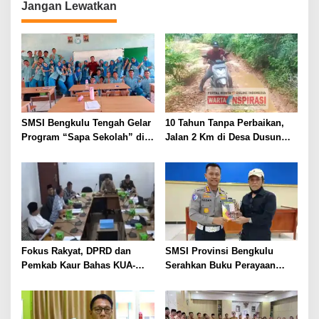
Jangan Lewatkan
SMSI Bengkulu Tengah Gelar
10 Tahun Tanpa Perbaikan,
Program “Sapa Sekolah” di
Jalan 2 Km di Desa Dusun
SMAN 1 Bengkulu Tengah
Anyar Bengkulu Tengah
Berlumpur dan Berlubang
Fokus Rakyat, DPRD dan
SMSI Provinsi Bengkulu
Pemkab Kaur Bahas KUA-
Serahkan Buku Perayaan
PPAS 2027
Tabot kepada Dirlantas Polda
Bengkulu