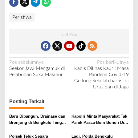
Peristiwa
Ikuti Kami
N
Pos sebelumnya
Pos berikutnya
Seekor Jawi Mengamuk di
Kadis Diknas Kaur : Masa
a
Pelabuhan Suka Makmur
Pandemi Covid-19
v
Gedung Sekolah harus di
Urus dan di Jaga
i
g
Posting Terkait
a
s
Baru Dibangun, Drainase dan
Kapolri Minta Masyarakat Tak
i
Bronjong di Bengkulu Tengah
Panik Pasca-Bom Bunuh Diri
Mulai Hancur
di Katedral
p
Polsek Teluk Segara
Lagi, Polda Bengkulu