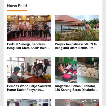
News Feed
Perkuat Sinergi, Kapolres
Proyek Revitalisasi SMPN 16
Bengkulu Utara AKBP Bakti
Bengkulu Utara Senilai Rp.
Kautsar Ali Sambangi Bupati
757 Juta Disorot LSM, Diduga
di Hari Pertama Bertugas
Asal Jadi
Pemdes Wono Harjo Salurkan
Ringankan Beban Ekonomi,
Honor Kader Posyandu
136 Karung Beras Disalurkan
Anggaran 2025
untuk Warga Talang Lembak