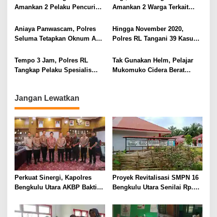
o
Amankan 2 Pelaku Pencuri
Amankan 2 Warga Terkait
s
Aki, 1 Masih Dibawah Umur
Sabu di Rejang Lebong
Aniaya Panwascam, Polres
Hingga November 2020,
Seluma Tetapkan Oknum ASN
Polres RL Tangani 39 Kasus
Sebagai Tersangka
PPA
Tempo 3 Jam, Polres RL
Tak Gunakan Helm, Pelajar
Tangkap Pelaku Spesialis
Mukomuko Cidera Berat
Curanmor
Alami Laka Tunggal
Jangan Lewatkan
Perkuat Sinergi, Kapolres
Proyek Revitalisasi SMPN 16
Bengkulu Utara AKBP Bakti
Bengkulu Utara Senilai Rp.
Kautsar Ali Sambangi Bupati
757 Juta Disorot LSM, Diduga
di Hari Pertama Bertugas
Asal Jadi