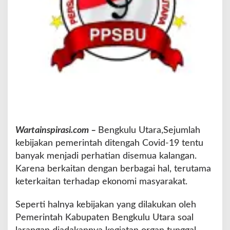
B
u
p
a
t
i
,
I
r
.
M
i
Wartainspirasi.com –
Bengkulu Utara,Sejumlah
a
n
kebijakan pemerintah ditengah Covid-19 tentu
banyak menjadi perhatian disemua kalangan.
Karena berkaitan dengan berbagai hal, terutama
keterkaitan terhadap ekonomi masyarakat.
Seperti halnya kebijakan yang dilakukan oleh
Pemerintah Kabupaten Bengkulu Utara soal