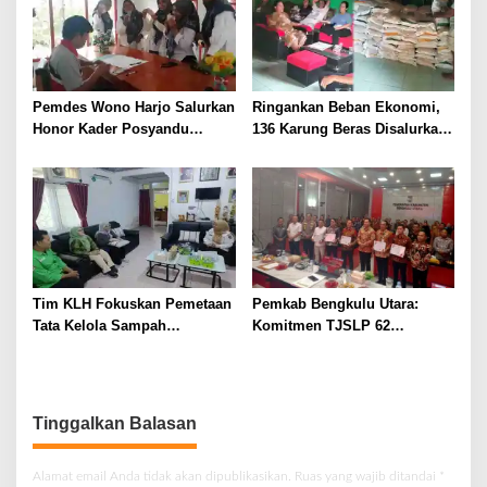
Pemdes Wono Harjo Salurkan
Ringankan Beban Ekonomi,
Honor Kader Posyandu
136 Karung Beras Disalurkan
Anggaran 2025
untuk Warga Talang Lembak
Tim KLH Fokuskan Pemetaan
Pemkab Bengkulu Utara:
Tata Kelola Sampah
Komitmen TJSLP 62
Perkantoran di Bengkulu
Perusahaan Masih Sangat
Utara
Rendah
Tinggalkan Balasan
Alamat email Anda tidak akan dipublikasikan.
Ruas yang wajib ditandai
*