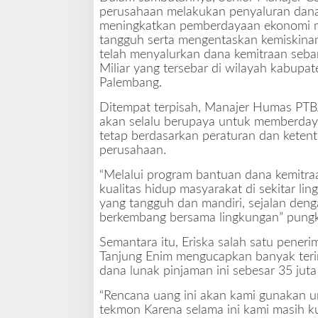
perusahaan melakukan penyaluran dana
meningkatkan pemberdayaan ekonomi m
tangguh serta mengentaskan kemiskina
telah menyalurkan dana kemitraan seban
Miliar yang tersebar di wilayah kabupa
Palembang.
Ditempat terpisah, Manajer Humas PT
akan selalu berupaya untuk memberday
tetap berdasarkan peraturan dan ketent
perusahaan.
“Melalui program bantuan dana kemitra
kualitas hidup masyarakat di sekitar l
yang tangguh dan mandiri, sejalan den
berkembang bersama lingkungan” pung
Semantara itu, Eriska salah satu pener
Tanjung Enim mengucapkan banyak teri
dana lunak pinjaman ini sebesar 35 juta
“Rencana uang ini akan kami gunakan u
tekmon Karena selama ini kami masih k