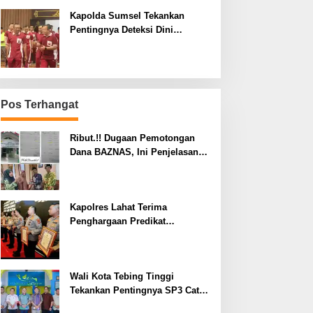
Kapolda Sumsel Tekankan
Pentingnya Deteksi Dini
Kesehatan untuk Optimalisasi
Pelayanan Kepolisian
Pos Terhangat
Ribut.!! Dugaan Pemotongan
Dana BAZNAS, Ini Penjelasan
Ketua BAZNAS Lahat
Kapolres Lahat Terima
Penghargaan Predikat
Pelayanan Prima dari Polda
Sumsel Tahun 2026
Wali Kota Tebing Tinggi
Tekankan Pentingnya SP3 Catin
Cegah Stunting