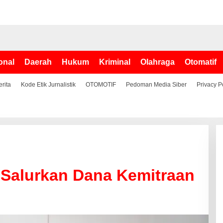
onal
Daerah
Hukum
Kriminal
Olahraga
Otomatif
erita
Kode Etik Jurnalistik
OTOMOTIF
Pedoman Media Siber
Privacy P
 Salurkan Dana Kemitraan