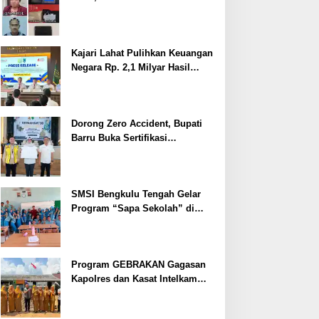
Ditangkap
Kajari Lahat Pulihkan Keuangan
Negara Rp. 2,1 Milyar Hasil
Temuan BPK RI
Dorong Zero Accident, Bupati
Barru Buka Sertifikasi
Supervisor K3 Konstruksi
SMSI Bengkulu Tengah Gelar
Program “Sapa Sekolah” di
SMAN 1 Bengkulu Tengah
Program GEBRAKAN Gagasan
Kapolres dan Kasat Intelkam
Polres Lahat Menyasar ke Siswa
SDN dan SMPN di Jarai