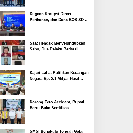
Dugaan Korupsi Dinas
Perikanan, dan Dana BOS SD –
SMP Tahun 2025 – 2026 Terus
Dipertajam Kajari Lahat
Saat Hendak Menyelundupkan
Sabu, Dua Pelaku Berhasil
Ditangkap
Kajari Lahat Pulihkan Keuangan
Negara Rp. 2,1 Milyar Hasil
Temuan BPK RI
Dorong Zero Accident, Bupati
Barru Buka Sertifikasi
Supervisor K3 Konstruksi
SMSI Bengkulu Tengah Gelar