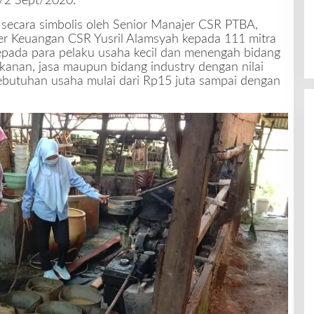
/2 Sept/2020.
an secara simbolis oleh Senior Manajer CSR PTBA,
jer Keuangan CSR Yusril Alamsyah kepada 111 mitra
pada para pelaku usaha kecil dan menengah bidang
ikanan, jasa maupun bidang industry dengan nilai
kebutuhan usaha mulai dari Rp15 juta sampai dengan