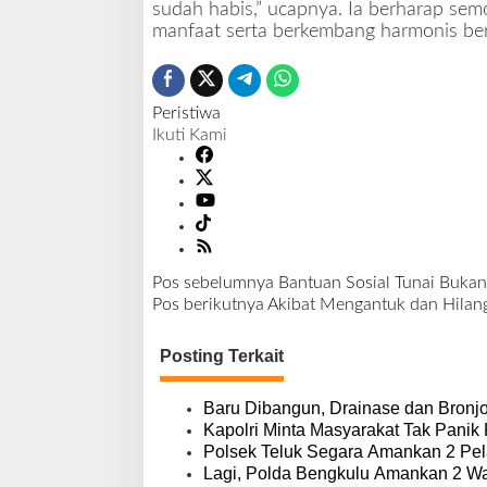
sudah habis,” ucapnya. Ia berharap se
manfaat serta berkembang harmonis ber
Peristiwa
Ikuti Kami
Pos sebelumnya
Bantuan Sosial Tunai Bukan
N
Pos berikutnya
Akibat Mengantuk dan Hilang
a
v
Posting Terkait
i
g
a
Baru Dibangun, Drainase dan Bronj
s
Kapolri Minta Masyarakat Tak Panik
i
Polsek Teluk Segara Amankan 2 Pel
p
Lagi, Polda Bengkulu Amankan 2 Wa