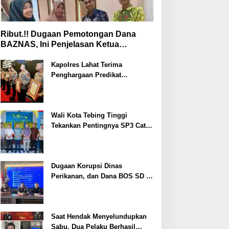
Ribut.!! Dugaan Pemotongan Dana
BAZNAS, Ini Penjelasan Ketua
BAZNAS Lahat
Kapolres Lahat Terima
Penghargaan Predikat
Pelayanan Prima dari Polda
Sumsel Tahun 2026
Wali Kota Tebing Tinggi
Tekankan Pentingnya SP3 Catin
Cegah Stunting
Dugaan Korupsi Dinas
Perikanan, dan Dana BOS SD –
SMP Tahun 2025 – 2026 Terus
Dipertajam Kajari Lahat
Saat Hendak Menyelundupkan
Sabu, Dua Pelaku Berhasil