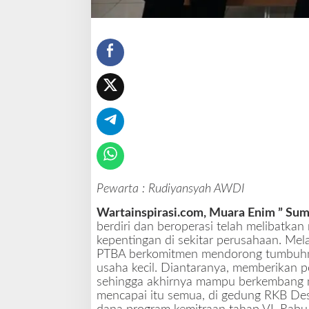
a
a
n
S
e
n
i
l
a
i
R
p
.
Pewarta : Rudiyansyah AWDI
1
2
Wartainspirasi.com, Muara Enim ” Sum
,
berdiri dan beroperasi telah melibatka
9
kepentingan di sekitar perusahaan. Mela
M
PTBA berkomitmen mendorong tumbuhn
usaha kecil. Diantaranya, memberikan 
sehingga akhirnya mampu berkembang m
mencapai itu semua, di gedung RKB De