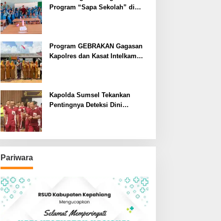
Program “Sapa Sekolah” di
SMAN 1 Bengkulu Tengah
Program GEBRAKAN Gagasan
Kapolres dan Kasat Intelkam
Polres Lahat Menyasar ke Siswa
SDN dan SMPN di Jarai
Kapolda Sumsel Tekankan
Pentingnya Deteksi Dini
Kesehatan untuk Optimalisasi
Pelayanan Kepolisian
Pariwara