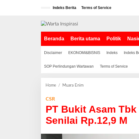
L
Indeks Berita
Terms of Service
e
w
a
t
i
Beranda
Berita utama
Politik
Nasi
k
e
k
Disclaimer
EKONOMI&BISNIS
Indeks
Indeks B
o
n
SOP Perlindungan Wartawan
Terms of Service
t
e
n
Home
/
Muara Enim
P
T
B
CSR
u
PT Bukit Asam Tbk
k
i
Senilai Rp.12,9 M
t
A
s