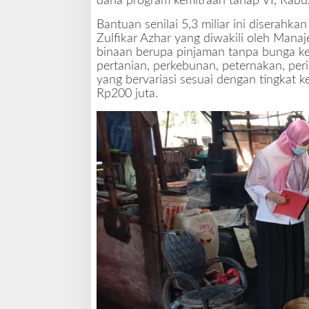
dana program kemitraan tahap VI, Rabu
Bantuan senilai 5,3 miliar ini diserahk
Zulfikar Azhar yang diwakili oleh Mana
binaan berupa pinjaman tanpa bunga ke
pertanian, perkebunan, peternakan, per
yang bervariasi sesuai dengan tingkat 
Rp200 juta.