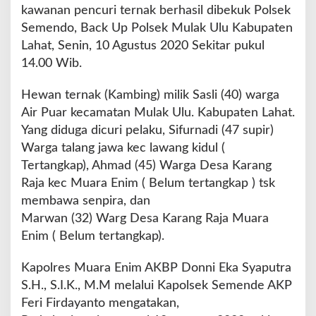
H
kawanan pencuri ternak berhasil dibekuk Polsek
a
Semendo, Back Up Polsek Mulak Ulu Kabupaten
d
Lahat, Senin, 10 Agustus 2020 Sekitar pukul
i
a
14.00 Wib.
h
T
Hewan ternak (Kambing) milik Sasli (40) warga
i
Air Puar kecamatan Mulak Ulu. Kabupaten Lahat.
m
Yang diduga dicuri pelaku, Sifurnadi (47 supir)
a
h
Warga talang jawa kec lawang kidul (
P
Tertangkap), Ahmad (45) Warga Desa Karang
a
Raja kec Muara Enim ( Belum tertangkap ) tsk
n
membawa senpira, dan
a
s
Marwan (32) Warg Desa Karang Raja Muara
Enim ( Belum tertangkap).
Kapolres Muara Enim AKBP Donni Eka Syaputra
S.H., S.I.K., M.M melalui Kapolsek Semende AKP
Feri Firdayanto mengatakan,