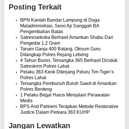
a
Posting Terkait
s
i
p
BPN Kantah Bandar Lampung di Duga
o
Maladministrasi, Seno Aji Sanggah BA
s
Pengembalian Batas
Satresnarkoba Berhasil Amankan Shabu Dari
Pengedar 1,2 Gram
Tanam Ganja 400 Batang, Oknum Guru
Ditangkap Polres Rejang Lebong
4 Tahun Buron, Tersangka 365 Berhasil Diciduk
Satreskrim Polres Lahat
Pelaku 363 Keok Diterjang Peluru Tim Tiger’s
Polres Lahat
Tersangka Pembunuh Buruh Sawit di Amankan
Polres Benteng
1 Pelaku Begal Harus Menjalani Perawatan
Medis
BPS And Partners Terapkan Metode Restorative
Justice Dalam Perkara 363 KUHP
Jangan Lewatkan