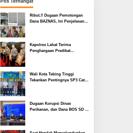
Pos Terhangat
Ribut.!! Dugaan Pemotongan
Dana BAZNAS, Ini Penjelasan
Ketua BAZNAS Lahat
Kapolres Lahat Terima
Penghargaan Predikat
Pelayanan Prima dari Polda
Sumsel Tahun 2026
Wali Kota Tebing Tinggi
Tekankan Pentingnya SP3 Catin
Cegah Stunting
Dugaan Korupsi Dinas
Perikanan, dan Dana BOS SD –
SMP Tahun 2025 – 2026 Terus
Dipertajam Kajari Lahat
Saat Hendak Menyelundupkan