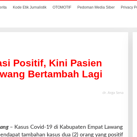
erita
Kode Etik Jurnalistik
OTOMOTIF
Pedoman Media Siber
Privacy P
si Positif, Kini Pasien
awang Bertambah Lagi
dr. Arga Sena
wang
– Kasus Covid-19 di Kabupaten Empat Lawang
mendapat tambahan kasus dua (2) orang yang positif