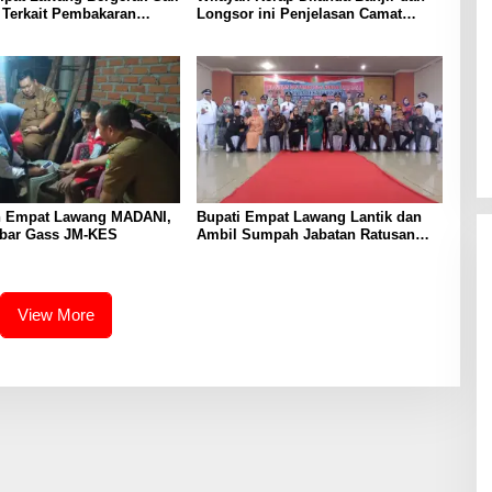
 Terkait Pembakaran
Longsor ini Penjelasan Camat
Pobar
 Empat Lawang MADANI,
Bupati Empat Lawang Lantik dan
bar Gass JM-KES
Ambil Sumpah Jabatan Ratusan
Kades
View More