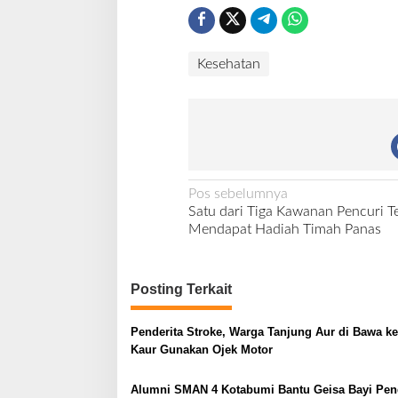
o
v
i
Kesehatan
d
-
1
9
,
E
m
N
p
Pos sebelumnya
a
Satu dari Tiga Kawanan Pencuri T
a
t
Mendapat Hadiah Timah Panas
v
L
a
i
w
Posting Terkait
g
a
a
n
Penderita Stroke, Warga Tanjung Aur di Bawa k
g
s
Kaur Gunakan Ojek Motor
B
i
e
r
Alumni SMAN 4 Kotabumi Bantu Geisa Bayi Pend
p