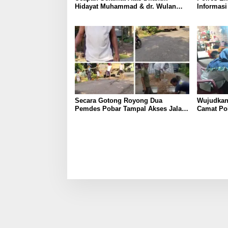
Hidayat Muhammad & dr. Wulan
Informasi
Purnama Sari Bertengger
Lahan
Disepanjang Jalan
Secara Gotong Royong Dua
Wujudkan
Pemdes Pobar Tampal Akses Jalan
Camat Po
Berlubang