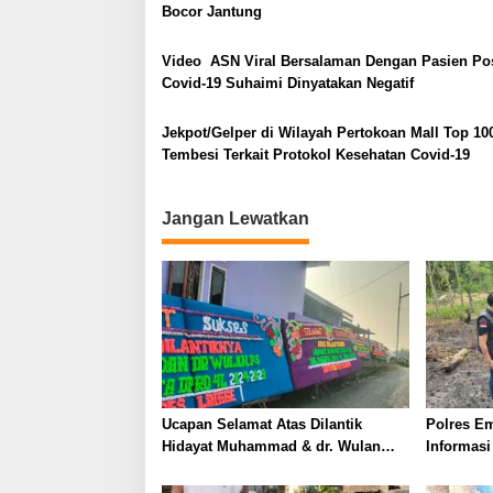
t
Bocor Jantung
o
a
s
m
Video ASN Viral Bersalaman Dengan Pasien Pos
b
Covid-19 Suhaimi Dinyatakan Negatif
a
h
Jekpot/Gelper di Wilayah Pertokoan Mall Top 10
L
Tembesi Terkait Protokol Kesehatan Covid-19
a
g
i
Jangan Lewatkan
Ucapan Selamat Atas Dilantik
Polres Em
Hidayat Muhammad & dr. Wulan
Informasi
Purnama Sari Bertengger
Lahan
Disepanjang Jalan