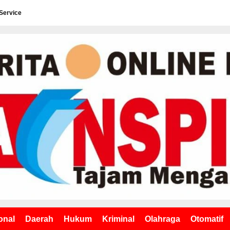
Service
onal
Daerah
Hukum
Kriminal
Olahraga
Otomatif