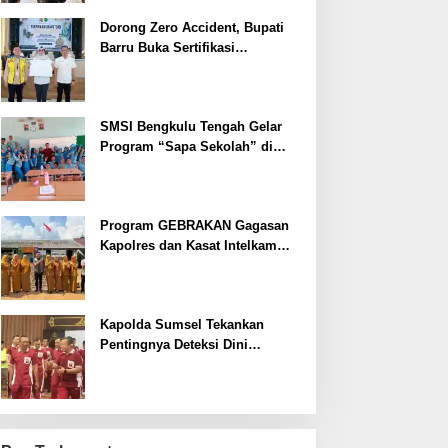
Dorong Zero Accident, Bupati
Barru Buka Sertifikasi
Supervisor K3 Konstruksi
SMSI Bengkulu Tengah Gelar
Program “Sapa Sekolah” di
SMAN 1 Bengkulu Tengah
Program GEBRAKAN Gagasan
Kapolres dan Kasat Intelkam
Polres Lahat Menyasar ke Siswa
SDN dan SMPN di Jarai
Kapolda Sumsel Tekankan
Pentingnya Deteksi Dini
Kesehatan untuk Optimalisasi
Pelayanan Kepolisian