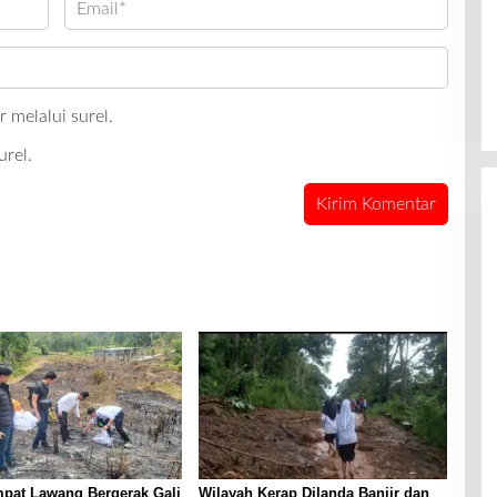
 melalui surel.
urel.
pat Lawang Bergerak Gali
Wilayah Kerap Dilanda Banjir dan