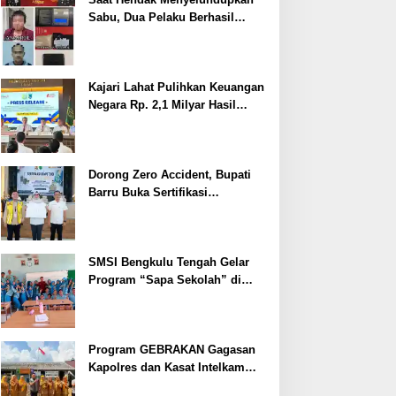
Sabu, Dua Pelaku Berhasil
Ditangkap
Kajari Lahat Pulihkan Keuangan
Negara Rp. 2,1 Milyar Hasil
Temuan BPK RI
Dorong Zero Accident, Bupati
Barru Buka Sertifikasi
Supervisor K3 Konstruksi
SMSI Bengkulu Tengah Gelar
Program “Sapa Sekolah” di
SMAN 1 Bengkulu Tengah
Program GEBRAKAN Gagasan
Kapolres dan Kasat Intelkam
Polres Lahat Menyasar ke Siswa