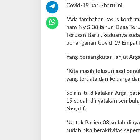
m
Covid-19 baru-baru ini.
a
s
“Ada tambahan kasus konfirmas
i
P
nam Ny S 38 tahun Desa Teru
o
Terusan Baru,, keduanya sudah
s
penanganan Covid-19 Empat 
i
t
Yang bersangkutan lanjut Arga
i
f
,
“Kita masih telusuri asal penu
K
yang terdata dari keluarga dan
i
n
Selain itu dikatakan Arga, pas
i
19 sudah dinyatakan sembuh, 
P
a
Negatif.
s
i
“Untuk Pasien 03 sudah dinya
e
sudah bisa beraktivitas sepert
n
C