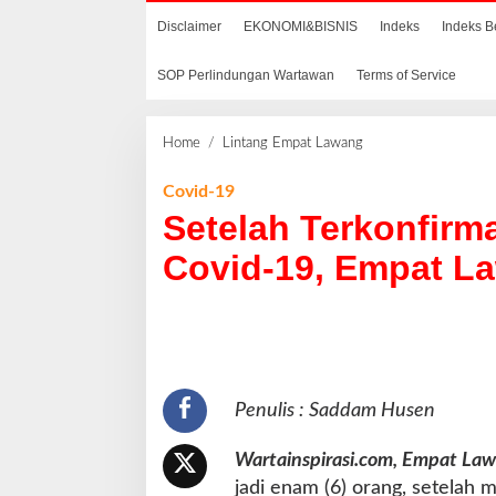
Disclaimer
EKONOMI&BISNIS
Indeks
Indeks B
SOP Perlindungan Wartawan
Terms of Service
Home
/
Lintang Empat Lawang
S
e
t
Covid-19
e
Setelah Terkonfirma
l
a
Covid-19, Empat L
h
T
e
r
k
o
Penulis : Saddam Husen
n
f
i
Wartainspirasi.com, Empat La
r
jadi enam (6) orang, setelah 