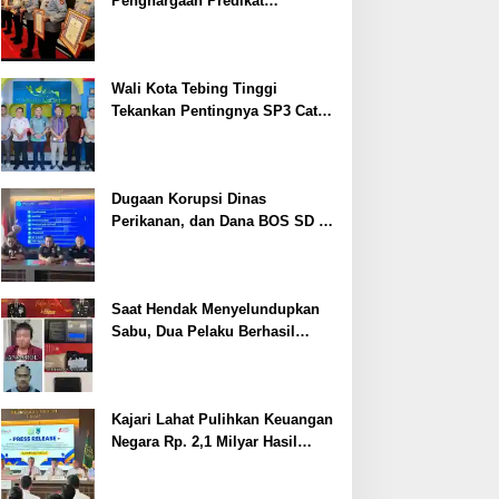
Penghargaan Predikat
Pelayanan Prima dari Polda
Sumsel Tahun 2026
Wali Kota Tebing Tinggi
Tekankan Pentingnya SP3 Catin
Cegah Stunting
Dugaan Korupsi Dinas
Perikanan, dan Dana BOS SD –
SMP Tahun 2025 – 2026 Terus
Dipertajam Kajari Lahat
Saat Hendak Menyelundupkan
Sabu, Dua Pelaku Berhasil
Ditangkap
Kajari Lahat Pulihkan Keuangan
Negara Rp. 2,1 Milyar Hasil
Temuan BPK RI