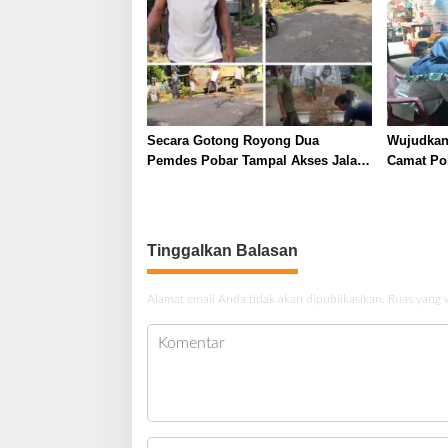
Secara Gotong Royong Dua
Wujudkan
Pemdes Pobar Tampal Akses Jalan
Camat Po
Berlubang
Tinggalkan Balasan
Alamat email Anda tidak akan dipublikasikan.
Ruas yang 