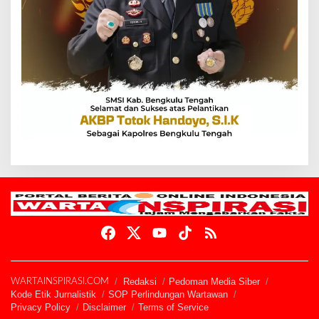
Redaksi
Pedoman Media Siber
WARTAINSPIRASI.COM
Kode Etik Jurnalistik
SOP Perlindungan Wartawan
Privacy Policy
Disclaimer
Terms of Service