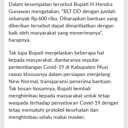
B
Dalam kesempatan tersebut Bupati H Hendra
i
Gunawan mengatakan, “BLT DD dengan jumlah
n
sebanyak Rp.600 ribu. Diharapkan bantuan yang
a
D
diberikan tersebut dapat dimanfaatkan dengan
e
baik oleh masyarakat yang menerimanya”,
s
harapnya.
a
S
Tak lupa Bupati menjelaskan beberapa hal
e
k
kepada masyarakat, diantaranya seputar
a
perkembangan Covid-19 di Kabupaten Musi
l
rawas khususnya dalam persiapan menjelang
i
New Normal, transparansi penerima bantuan.
g
u
Tak bosan-bosannya, Bupati kembali
s
menghimbau kepada masyarakat untuk tetap
P
waspada terhadap penyebaran Covid-19 dengan
e
tetap mematuhi protokol kesehatan dan
m
b
menghimbau selalu makai masker.
e
r