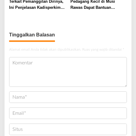
Terkait Pemanggilan Dirinya,
Pedagang Kecil di Musi
Ini Penjelasan Kadisperkim
Rawas Dapat Bantuan
Musi Rawas
Gerobak Motor Dari Bupati
Tinggalkan Balasan
Alamat email Anda tidak akan dipublikasikan.
Ruas yang wajib ditandai
*