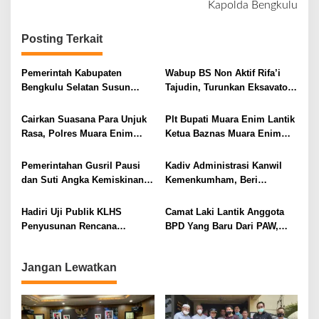
Kapolda Bengkulu
g
a
Posting Terkait
s
i
Pemerintah Kabupaten
Wabup BS Non Aktif Rifa’i
Bengkulu Selatan Susun
Tajudin, Turunkan Eksavator
p
Grand Design Peternakan
Antisipasi Abrasi di Air Nipis
o
Cairkan Suasana Para Unjuk
Plt Bupati Muara Enim Lantik
s
Rasa, Polres Muara Enim
Ketua Baznas Muara Enim
Turunkan Warung Mang
Periode 2020-2025, Juarsah :
Pedeka dan 2 Badut
ASN Wajib Berinfak
Pemerintahan Gusril Pausi
Kadiv Administrasi Kanwil
dan Suti Angka Kemiskinan
Kemenkumham, Beri
di Kabupaten Kaur Turun
Apresiasi Tinggi Kemajuan
Drastis
Inovasi Pelayanan Publik
Hadiri Uji Publik KLHS
Camat Laki Lantik Anggota
Imigrasi Muara Enim
Penyusunan Rencana
BPD Yang Baru Dari PAW,
Pembangunan,Ini Kata Pjs
Ada Apa?
Bupati BS
Jangan Lewatkan