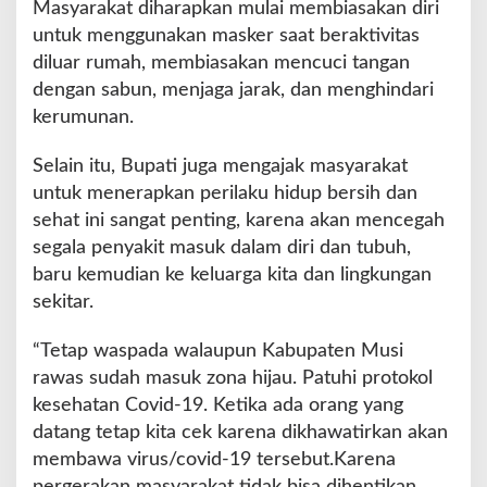
Masyarakat diharapkan mulai membiasakan diri
i
untuk menggunakan masker saat beraktivitas
a
diluar rumah, membiasakan mencuci tangan
n
B
dengan sabun, menjaga jarak, dan menghindari
L
kerumunan.
T
D
Selain itu, Bupati juga mengajak masyarakat
D
untuk menerapkan perilaku hidup bersih dan
sehat ini sangat penting, karena akan mencegah
segala penyakit masuk dalam diri dan tubuh,
baru kemudian ke keluarga kita dan lingkungan
sekitar.
“Tetap waspada walaupun Kabupaten Musi
rawas sudah masuk zona hijau. Patuhi protokol
kesehatan Covid-19. Ketika ada orang yang
datang tetap kita cek karena dikhawatirkan akan
membawa virus/covid-19 tersebut.Karena
pergerakan masyarakat tidak bisa dihentikan,