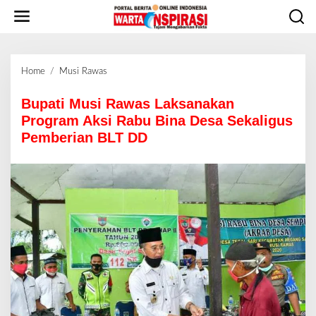
L
e
w
a
t
Home
/
Musi Rawas
B
i
u
k
p
Bupati Musi Rawas Laksanakan
e
a
Program Aksi Rabu Bina Desa Sekaligus
k
t
o
Pemberian BLT DD
i
n
M
t
u
e
s
n
i
R
a
w
a
s
L
a
k