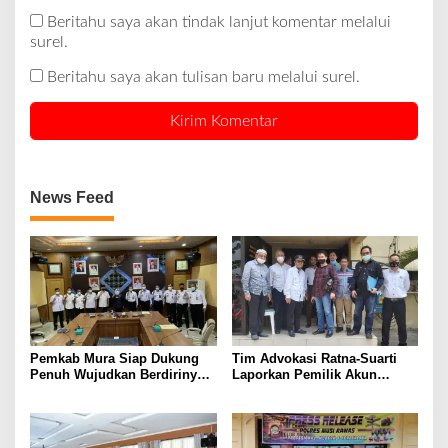
Beritahu saya akan tindak lanjut komentar melalui
surel.
Beritahu saya akan tulisan baru melalui surel.
News Feed
Pemkab Mura Siap Dukung
Tim Advokasi Ratna-Suarti
Penuh Wujudkan Berdirinya
Laporkan Pemilik Akun
Kantor Imigrasi Kelas lll Musi
Ahmad Fadli Sebarkan Berita
Rawas
Hoax