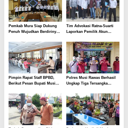
Pemkab Mura Siap Dukung
Tim Advokasi Ratna-Suarti
Penuh Wujudkan Berdirinya
Laporkan Pemilik Akun
Kantor Imigrasi Kelas lll Musi
Ahmad Fadli Sebarkan Berita
Rawas
Hoax
Pimpin Rapat Staff BPBD,
Polres Musi Rawas Berhasil
Berikut Pesan Bupati Musi
Ungkap Tiga Tersangka
Rawas Terkait
Pidana Narkoba
Penanggulangan Bencana