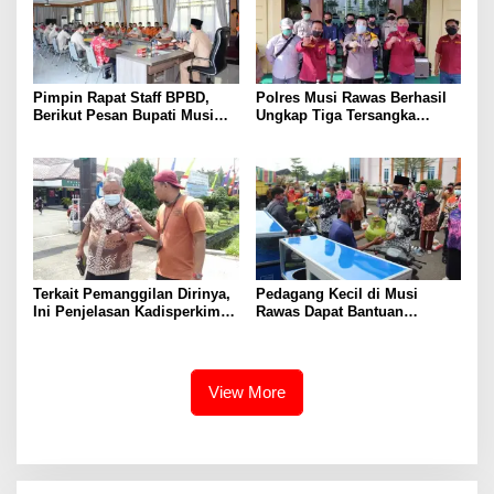
Pimpin Rapat Staff BPBD,
Polres Musi Rawas Berhasil
Berikut Pesan Bupati Musi
Ungkap Tiga Tersangka
Rawas Terkait
Pidana Narkoba
Penanggulangan Bencana
Terkait Pemanggilan Dirinya,
Pedagang Kecil di Musi
Ini Penjelasan Kadisperkim
Rawas Dapat Bantuan
Musi Rawas
Gerobak Motor Dari Bupati
View More