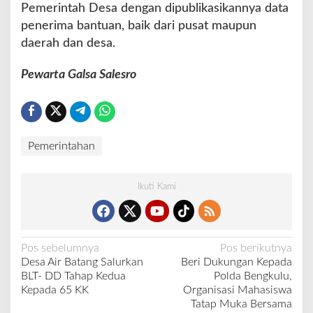
Pemerintah Desa dengan dipublikasikannya data
penerima bantuan, baik dari pusat maupun
daerah dan desa.
Pewarta Galsa Salesro
Pemerintahan
Ikuti Kami
N
Pos sebelumnya
Pos berikutnya
Desa Air Batang Salurkan
Beri Dukungan Kepada
a
BLT- DD Tahap Kedua
Polda Bengkulu,
v
Kepada 65 KK
Organisasi Mahasiswa
Tatap Muka Bersama
i