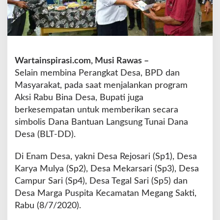
s
a
n
a
k
a
Wartainspirasi.com, Musi Rawas –
n
Selain membina Perangkat Desa, BPD dan
P
Masyarakat, pada saat menjalankan program
r
o
Aksi Rabu Bina Desa, Bupati juga
g
berkesempatan untuk memberikan secara
r
simbolis Dana Bantuan Langsung Tunai Dana
a
Desa (BLT-DD).
m
A
k
Di Enam Desa, yakni Desa Rejosari (Sp1), Desa
s
Karya Mulya (Sp2), Desa Mekarsari (Sp3), Desa
i
Campur Sari (Sp4), Desa Tegal Sari (Sp5) dan
R
Desa Marga Puspita Kecamatan Megang Sakti,
a
b
Rabu (8/7/2020).
u