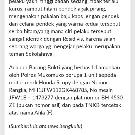
pelaku yakni tinggi badan sedang, tidak terlalu
kurus, rambut hitam pendek agak pirang,
mengenakan pakaian baju kaos lengan pendek
dan celana pendek yang warna kedua tersebut
serba hitam,yang mana ciri pelaku tersebut
sangat identik dengan Residivis, karena salah
seorang warga yg mengejar pelaku merupakan
teman Sekolahnya.
Adapun Barang Bukti yang berhasil diamankan
oleh Polres Mukomuko berupa 1 unit sepeda
motor merk Honda Scopy dengan Nomor
Rangka, MH1JFW112GK468785, No mesin
JFW1E – 1473277 dengan plat nomor BH 4530
ZE (bukan nomor asli) dan pada TNKB tercetak
atas nama Afila (F).
(
Sumber:tribratanews bengkulu
)