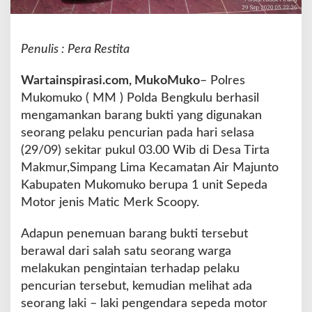
e
n
c
Penulis : Pera Restita
u
r
i
Wartainspirasi.com, MukoMuko
– Polres
a
Mukomuko ( MM ) Polda Bengkulu berhasil
n
mengamankan barang bukti yang digunakan
T
seorang pelaku pencurian pada hari selasa
i
n
(29/09) sekitar pukul 03.00 Wib di Desa Tirta
g
Makmur,Simpang Lima Kecamatan Air Majunto
g
Kabupaten Mukomuko berupa 1 unit Sepeda
a
Motor jenis Matic Merk Scoopy.
l
k
a
Adapun penemuan barang bukti tersebut
n
berawal dari salah satu seorang warga
M
melakukan pengintaian terhadap pelaku
o
pencurian tersebut, kemudian melihat ada
t
o
seorang laki – laki pengendara sepeda motor