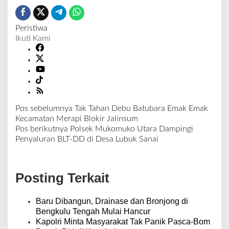
Peristiwa
Ikuti Kami
Pos sebelumnya
Tak Tahan Debu Batubara Emak Emak
N
Kecamatan Merapi Blokir Jalinsum
a
Pos berikutnya
Polsek Mukomuko Utara Dampingi
v
Penyaluran BLT-DD di Desa Lubuk Sanai
i
g
a
Posting Terkait
s
i
p
Baru Dibangun, Drainase dan Bronjong di
o
Bengkulu Tengah Mulai Hancur
s
Kapolri Minta Masyarakat Tak Panik Pasca-Bom