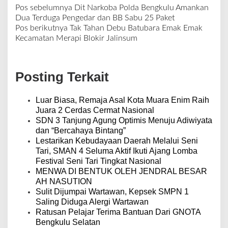
Pos sebelumnya
Dit Narkoba Polda Bengkulu Amankan
N
Dua Terduga Pengedar dan BB Sabu 25 Paket
a
Pos berikutnya
Tak Tahan Debu Batubara Emak Emak
v
Kecamatan Merapi Blokir Jalinsum
i
g
a
Posting Terkait
s
i
p
Luar Biasa, Remaja Asal Kota Muara Enim Raih
o
Juara 2 Cerdas Cermat Nasional
s
SDN 3 Tanjung Agung Optimis Menuju Adiwiyata
dan “Bercahaya Bintang”
Lestarikan Kebudayaan Daerah Melalui Seni
Tari, SMAN 4 Seluma Aktif Ikuti Ajang Lomba
Festival Seni Tari Tingkat Nasional
MENWA DI BENTUK OLEH JENDRAL BESAR
AH NASUTION
Sulit Dijumpai Wartawan, Kepsek SMPN 1
Saling Diduga Alergi Wartawan
Ratusan Pelajar Terima Bantuan Dari GNOTA
Bengkulu Selatan