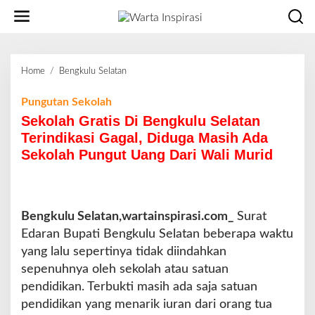
L
e
w
a
t
Home
/
Bengkulu Selatan
S
i
e
k
k
Pungutan Sekolah
e
o
Sekolah Gratis Di Bengkulu Selatan
k
l
o
Terindikasi Gagal, Diduga Masih Ada
a
n
Sekolah Pungut Uang Dari Wali Murid
h
t
G
e
r
n
a
t
Bengkulu Selatan,wartainspirasi.com_
Surat
i
Edaran Bupati Bengkulu Selatan beberapa waktu
s
yang lalu sepertinya tidak diindahkan
D
sepenuhnya oleh sekolah atau satuan
i
B
pendidikan. Terbukti masih ada saja satuan
e
pendidikan yang menarik iuran dari orang tua
n