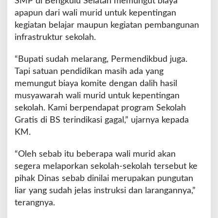
SMP di Bengkulu Selatan memungut biaya
i
apapun dari wali murid untuk kepentingan
G
a
kegiatan belajar maupun kegiatan pembangunan
g
infrastruktur sekolah.
a
l
“Bupati sudah melarang, Permendikbud juga.
,
Tapi satuan pendidikan masih ada yang
D
i
memungut biaya komite dengan dalih hasil
d
musyawarah wali murid untuk kepentingan
u
sekolah. Kami berpendapat program Sekolah
g
Gratis di BS terindikasi gagal,” ujarnya kepada
a
M
KM.
a
s
“Oleh sebab itu beberapa wali murid akan
i
segera melaporkan sekolah-sekolah tersebut ke
h
pihak Dinas sebab dinilai merupakan pungutan
A
d
liar yang sudah jelas instruksi dan larangannya,”
a
terangnya.
S
e