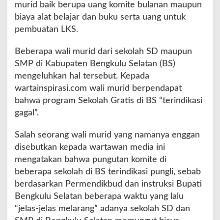
murid baik berupa uang komite bulanan maupun
g
biaya alat belajar dan buku serta uang untuk
k
u
pembuatan LKS.
l
u
Beberapa wali murid dari sekolah SD maupun
S
SMP di Kabupaten Bengkulu Selatan (BS)
e
mengeluhkan hal tersebut. Kepada
l
a
wartainspirasi.com wali murid berpendapat
t
bahwa program Sekolah Gratis di BS “terindikasi
a
gagal”.
n
T
Salah seorang wali murid yang namanya enggan
e
r
disebutkan kepada wartawan media ini
i
mengatakan bahwa pungutan komite di
n
beberapa sekolah di BS terindikasi pungli, sebab
d
berdasarkan Permendikbud dan instruksi Bupati
i
k
Bengkulu Selatan beberapa waktu yang lalu
a
“jelas-jelas melarang” adanya sekolah SD dan
s