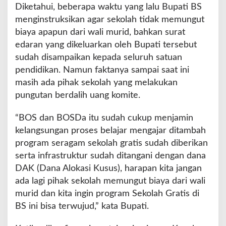
Diketahui, beberapa waktu yang lalu Bupati BS
k
menginstruksikan agar sekolah tidak memungut
o
l
biaya apapun dari wali murid, bahkan surat
a
edaran yang dikeluarkan oleh Bupati tersebut
h
sudah disampaikan kepada seluruh satuan
P
pendidikan. Namun faktanya sampai saat ini
u
n
masih ada pihak sekolah yang melakukan
g
pungutan berdalih uang komite.
u
t
“BOS dan BOSDa itu sudah cukup menjamin
U
kelangsungan proses belajar mengajar ditambah
a
n
program seragam sekolah gratis sudah diberikan
g
serta infrastruktur sudah ditangani dengan dana
D
DAK (Dana Alokasi Kusus), harapan kita jangan
a
ada lagi pihak sekolah memungut biaya dari wali
r
i
murid dan kita ingin program Sekolah Gratis di
W
BS ini bisa terwujud,” kata Bupati.
a
l