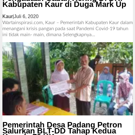
Kabupaten Kaur di Duga Mark Up
Kaur
|
Juli 6, 2020
o
l
Wartainspirasi.com, Kaur – Pemerintah Kabupaten Kaur dalam
e
menangani krisis pangan pada saat Pandemi Covid-19 tahun
h
ini tidak main- main, dimana
Selengkapnya…
R
e
d
a
k
s
i
Pemerintah Desa Padang Petron
Salurkan BLT-DD Tahap Kedua