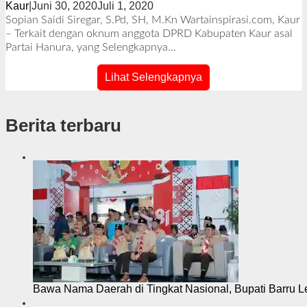
Kaur
|
Juni 30, 2020
Juli 1, 2020
o
l
Sopian Saidi Siregar, S.Pd, SH, M.Kn Wartainspirasi.com, Kaur
e
– Terkait dengan oknum anggota DPRD Kabupaten Kaur asal
h
Partai Hanura, yang
Selengkapnya…
R
e
Lihat Selengkapnya
d
a
k
Berita terbaru
s
i
Bawa Nama Daerah di Tingkat Nasional, Bupati Barru L