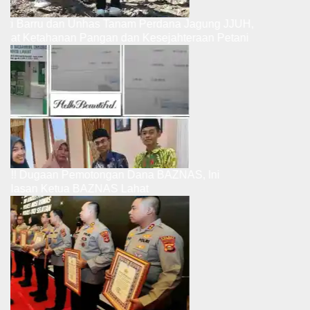
Bupati Barru dan Unhas Tanam Perdana Jagung JJUH,
Perkuat Ketahanan Pangan dan Kesejahteraan Petani
Ribut.!! Dugaan Pemotongan Dana BAZNAS, Ini
Penjelasan Ketua BAZNAS Lahat