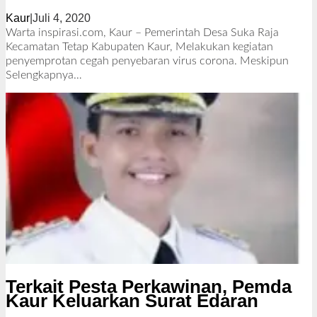
Kaur
|
Juli 4, 2020
o
l
Warta inspirasi.com, Kaur – Pemerintah Desa Suka Raja
e
Kecamatan Tetap Kabupaten Kaur, Melakukan kegiatan
h
penyemprotan cegah penyebaran virus corona. Meskipun
R
Selengkapnya…
e
d
a
k
s
i
Terkait Pesta Perkawinan, Pemda
Kaur Keluarkan Surat Edaran