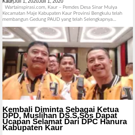
Kaur
|
Juli 1, 2020
Juli 1, 2020
o
l
Wartainspirasi.com, Kaur – Pemdes Desa Sinar Mulya
e
Kecamatan Maje Kabupaten Kaur Provinsi Bengkulu telah
h
membangun Gedung PAUD yang telah
Selengkapnya…
R
e
d
a
k
s
i
Kembali Diminta Sebagai Ketua
DPD, Muslihan DS.S,Sos Dapat
Ucapan Selamat Dari DPC Hanura
Kabupaten Kaur