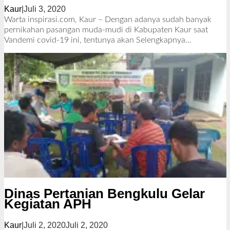
Kaur
|
Juli 3, 2020
o
l
Warta inspirasi.com, Kaur – Dengan adanya sudah banyak
e
pernikahan pasangan muda-mudi di Kabupaten Kaur saat
h
Vandemi covid-19 ini, tentunya akan
Selengkapnya…
R
e
d
a
k
s
i
Dinas Pertanian Bengkulu Gelar
Kegiatan APH
Kaur
|
Juli 2, 2020
Juli 2, 2020
o