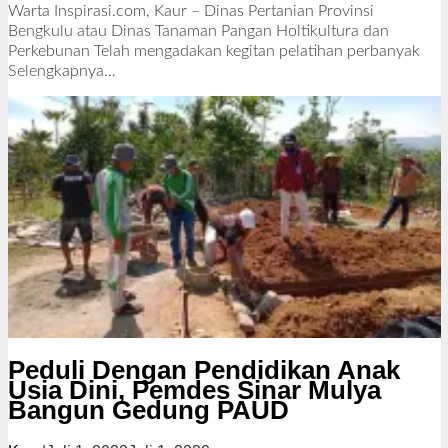
l
Warta Inspirasi.com, Kaur – Dinas Pertanian Provinsi
e
Bengkulu atau Dinas Tanaman Pangan Holtikultura dan
h
Perkebunan Telah mengadakan kegitan pelatihan perbanyak
R
Selengkapnya…
e
d
a
k
s
i
Peduli Dengan Pendidikan Anak
Usia Dini, Pemdes Sinar Mulya
Bangun Gedung PAUD