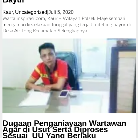
Kaur
,
Uncategorized
|
Juli 5, 2020
o
l
Warta inspirasi.com, Kaur – Wilayah Polsek Maje kembali
e
mengaman kecelakaan tunggal yang terjadi ditebing bayur di
h
Desa Air Long Kecamatan
Selengkapnya…
R
e
d
a
k
s
i
Dugaan Penganiayaan Wartawan
Agar di Usut Serta Diproses
Sesuai UU Yang Berlaku