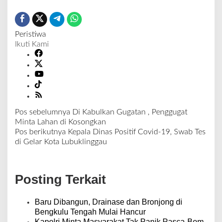
Peristiwa
Ikuti Kami
Pos sebelumnya
Di Kabulkan Gugatan , Penggugat
N
Minta Lahan di Kosongkan
a
Pos berikutnya
Kepala Dinas Positif Covid-19, Swab Tes
v
di Gelar Kota Lubuklinggau
i
g
a
Posting Terkait
s
i
p
Baru Dibangun, Drainase dan Bronjong di
o
Bengkulu Tengah Mulai Hancur
s
Kapolri Minta Masyarakat Tak Panik Pasca-Bom