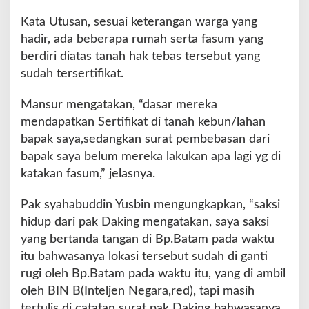
n
d
Kata Utusan, sesuai keterangan warga yang
i
hadir, ada beberapa rumah serta fasum yang
T
berdiri diatas tanah hak tebas tersebut yang
e
sudah tersertifikat.
m
p
u
Mansur mengatakan, “dasar mereka
h
mendapatkan Sertifikat di tanah kebun/lahan
o
bapak saya,sedangkan surat pembebasan dari
l
bapak saya belum mereka lakukan apa lagi yg di
e
h
katakan fasum,” jelasnya.
D
P
Pak syahabuddin Yusbin mengungkapkan, “saksi
R
hidup dari pak Daking mengatakan, saya saksi
D
yang bertanda tangan di Bp.Batam pada waktu
K
o
itu bahwasanya lokasi tersebut sudah di ganti
t
rugi oleh Bp.Batam pada waktu itu, yang di ambil
a
oleh BIN B(Inteljen Negara,red), tapi masih
B
tertulis di catatan surat pak Daking bahwasanya
a