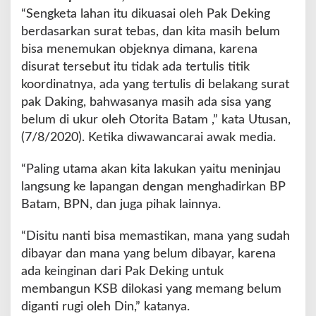
a
“Sengketa lahan itu dikuasai oleh Pak Deking
v
berdasarkan surat tebas, dan kita masih belum
e
bisa menemukan objeknya dimana, karena
l
disurat tersebut itu tidak ada tertulis titik
i
n
koordinatnya, ada yang tertulis di belakang surat
g
pak Daking, bahwasanya masih ada sisa yang
S
belum di ukur oleh Otorita Batam ,” kata Utusan,
a
(7/8/2020). Ketika diwawancarai awak media.
m
b
a
“Paling utama akan kita lakukan yaitu meninjau
u
langsung ke lapangan dengan menghadirkan BP
B
Batam, BPN, dan juga pihak lainnya.
a
t
“Disitu nanti bisa memastikan, mana yang sudah
a
m
dibayar dan mana yang belum dibayar, karena
,
ada keinginan dari Pak Deking untuk
a
membangun KSB dilokasi yang memang belum
k
diganti rugi oleh Din,” katanya.
a