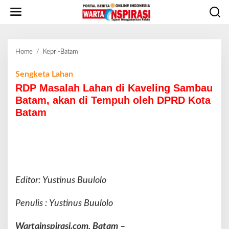
L
e
w
a
t
Home
/
Kepri-Batam
R
i
D
k
P
Sengketa Lahan
e
M
RDP Masalah Lahan di Kaveling Sambau
k
a
o
Batam, akan di Tempuh oleh DPRD Kota
s
n
Batam
a
t
l
e
a
n
h
L
a
h
Editor: Yustinus Buulolo
a
n
Penulis : Yustinus Buulolo
d
i
Wartainspirasi.com, Batam –
K